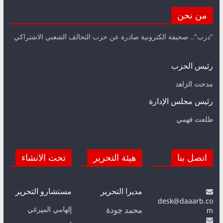
من نحن
"درب".. صحيفة الكترونية صادرة عن حزب التحالف الشعبي الاشتراكي
رئيس الحزب
مدحت الزاهد
رئيس مجلس الإدارة
طلعت فهمي
اتصل بنا
هيئة التحرير
تحت الانشاء
مديرا التحرير
مستشارو التحرير
desk@daaarb.co
m
إلهامي الميرغي
محمد جودة