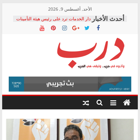
Skip
الأحد, أغسطس 9, 2026
to
دار الخدمات ترد على رئيس هيئة التأمينات
content
بعد مؤتمره الصحفي: إنكار الأزمة لا ينهي
معاناة أصحاب المعاشات.. ونطالب بكشف
الشركة المنفذة
فرحات سليمان يكتب: القطاع الصحي إلى
أين؟
حزب التحالف الشعبي يطلق لجنة “الحق
درب
في الصحة” بالإسكندرية لرصد الانتهاكات
ودعم المرضى
صور .. اعتماد الرسومات النهائية للقرار
وأتوه
الوزاري لمدينة الصحفيين.. وانتهاء أعمال
في
إنشاء المبنى الإداري
درب..
المجلس القومي لحقوق الإنسان يعلن
وتبقى
متابعة قضية الدكتور محمد زهران.. ويؤكد:
هي
قرينة البراءة وضمانات المحاكمة العادلة
حق أصيل
الدرب