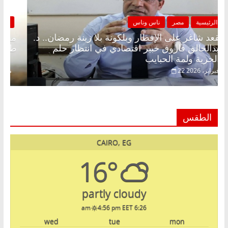
الرئيسية
مصر
ناس وناس
مقعد شاغر على الإفطار وبلكونة بلا زينة رمضان.. د.
عبدالخالق فاروق خبير اقتصادي في انتظار حلم
الحرية ولمة الحبايب
22 فبراير، 2026
الطقس
CAIRO, EG
16°
partly cloudy
4:56 pm EET
6:26 am
wed
tue
mon