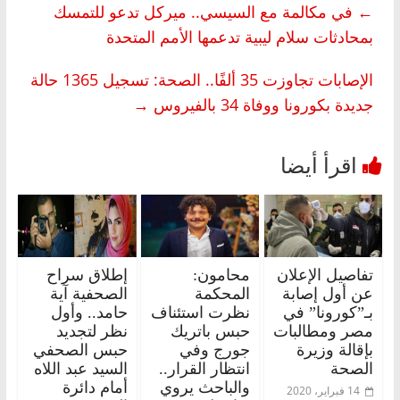
←
في مكالمة مع السيسي.. ميركل تدعو للتمسك
بمحادثات سلام ليبية تدعمها الأمم المتحدة
الإصابات تجاوزت 35 ألفًا.. الصحة: تسجيل 1365 حالة
جديدة بكورونا ووفاة 34 بالفيروس
→
تفاصيل الإعلان
محامون:
إطلاق سراح
عن أول إصابة
المحكمة
الصحفية آية
بـ”كورونا” في
نظرت استئناف
حامد.. وأول
مصر ومطالبات
حبس باتريك
نظر لتجديد
بإقالة وزيرة
جورج وفي
حبس الصحفي
الصحة
انتظار القرار..
السيد عبد اللاه
والباحث يروي
أمام دائرة
14 فبراير، 2020