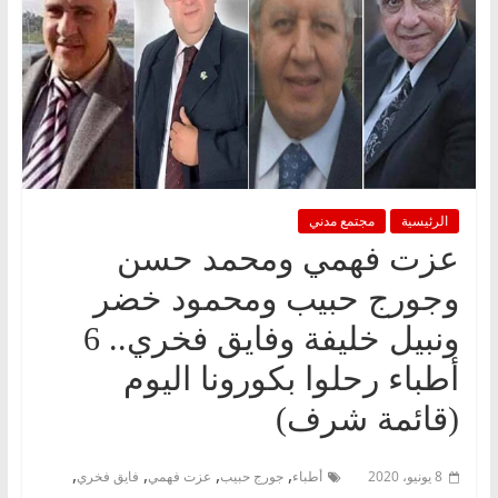
الرئيسية
مجتمع مدني
عزت فهمي ومحمد حسن
وجورج حبيب ومحمود خضر
ونبيل خليفة وفايق فخري.. 6
أطباء رحلوا بكورونا اليوم
(قائمة شرف)
,
,
,
,
8 يونيو، 2020
أطباء
جورج حبيب
عزت فهمي
فايق فخري