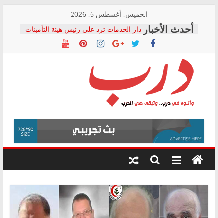
Skip
الخميس, أغسطس 6, 2026
to
دار الخدمات ترد على رئيس هيئة التأمينات
content
بعد مؤتمره الصحفي: إنكار الأزمة لا ينهي
معاناة أصحاب المعاشات.. ونطالب بكشف
الشركة المنفذة
فرحات سليمان يكتب: القطاع الصحي إلى
أين؟
حزب التحالف الشعبي يطلق لجنة “الحق
درب
في الصحة” بالإسكندرية لرصد الانتهاكات
ودعم المرضى
صور .. اعتماد الرسومات النهائية للقرار
وأتوه
الوزاري لمدينة الصحفيين.. وانتهاء أعمال
في
إنشاء المبنى الإداري
درب..
المجلس القومي لحقوق الإنسان يعلن
وتبقى
متابعة قضية الدكتور محمد زهران.. ويؤكد:
هي
قرينة البراءة وضمانات المحاكمة العادلة
حق أصيل
الدرب