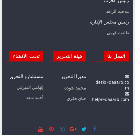
رئيس الحزب
مدحت الزاهد
رئيس مجلس الإدارة
طلعت فهمي
اتصل بنا
هيئة التحرير
تحت الانشاء
مديرا التحرير
مستشارو التحرير
desk@daaarb.co
m
إلهامي الميرغي
محمد جودة
أحمد سعد
حنان فكري
help@daaarb.com