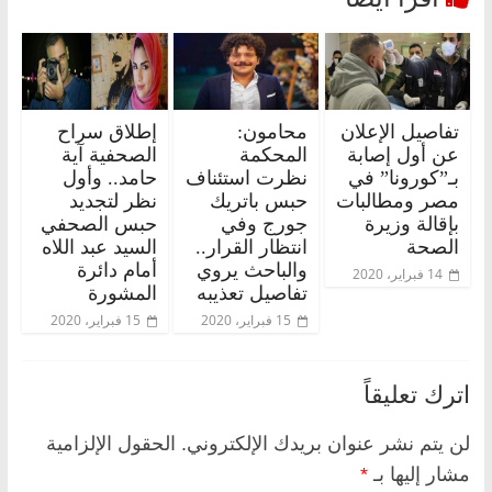
تفاصيل الإعلان
محامون:
إطلاق سراح
عن أول إصابة
المحكمة
الصحفية آية
بـ”كورونا” في
نظرت استئناف
حامد.. وأول
مصر ومطالبات
حبس باتريك
نظر لتجديد
بإقالة وزيرة
جورج وفي
حبس الصحفي
الصحة
انتظار القرار..
السيد عبد اللاه
والباحث يروي
أمام دائرة
14 فبراير، 2020
تفاصيل تعذيبه
المشورة
15 فبراير، 2020
15 فبراير، 2020
اترك تعليقاً
لن يتم نشر عنوان بريدك الإلكتروني.
الحقول الإلزامية
مشار إليها بـ
*