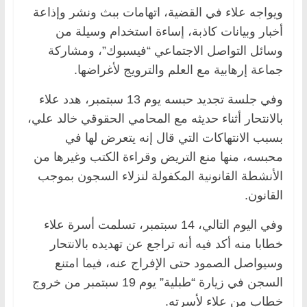
ويواجه علاء في القضية، اتهامات ببث ونشر وإذاعة
أخبار وبيانات كاذبة، إساءة استخدام وسيلة من
وسائل التواصل الاجتماعي “فيسبوك”، ومشاركة
جماعة إرهابية مع العلم والترويج لأغراضها.
وفي جلسة تجديد حبسه يوم 13 سبتمبر، هدد علاء
بالانتحار أثناء حديثه مع المحامي الحقوقي خالد علي،
بسبب الانتهاكات التي قال إنه يتعرض لها في
محبسه، منها منع التريض وقراءة الكتب وغيرها من
الأنشطة القانونية المكفولة لنزلاء السجون بموجب
القانون.
وفي اليوم التالي، 14 سبتمبر، تسلمت أسرة علاء
خطابا منه أكد فيه أنه تراجع عن تهديده بالانتحار
وسيواصل الصمود حتى الإفراج عنه، فيما امتنع
السجن في زيارة “طبلية” يوم 19 سبتمبر من خروج
خطاب من علاء لأسرته.