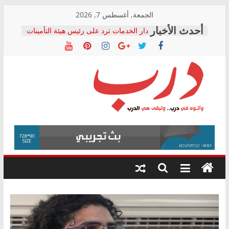
Skip
الجمعة, أغسطس 7, 2026
to
دار الخدمات ترد على رئيس هيئة التأمينات
content
بعد مؤتمره الصحفي: إنكار الأزمة لا ينهي
معاناة أصحاب المعاشات.. ونطالب بكشف
الشركة المنفذة
فرحات سليمان يكتب: القطاع الصحي إلى
أين؟
حزب التحالف الشعبي يطلق لجنة “الحق
درب
في الصحة” بالإسكندرية لرصد الانتهاكات
ودعم المرضى
صور .. اعتماد الرسومات النهائية للقرار
وأتوه
الوزاري لمدينة الصحفيين.. وانتهاء أعمال
في
إنشاء المبنى الإداري
درب..
المجلس القومي لحقوق الإنسان يعلن
وتبقى
متابعة قضية الدكتور محمد زهران.. ويؤكد:
هي
قرينة البراءة وضمانات المحاكمة العادلة
حق أصيل
الدرب