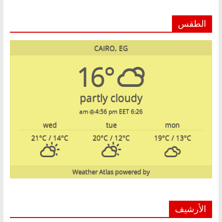
الطقس
CAIRO, EG
16°
partly cloudy
4:56 pm EET
6:26 am
wed
tue
mon
21
°C
/ 14
°C
20
°C
/ 12
°C
19
°C
/ 13
°C
Weather Atlas
powered by
الأرشيف