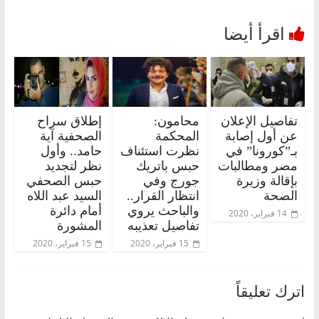
تفاصيل الإعلان
محامون:
إطلاق سراح
عن أول إصابة
المحكمة
الصحفية آية
بـ”كورونا” في
نظرت استئناف
حامد.. وأول
مصر ومطالبات
حبس باتريك
نظر لتجديد
بإقالة وزيرة
جورج وفي
حبس الصحفي
الصحة
انتظار القرار..
السيد عبد اللاه
والباحث يروي
أمام دائرة
14 فبراير، 2020
تفاصيل تعذيبه
المشورة
15 فبراير، 2020
15 فبراير، 2020
اترك تعليقاً