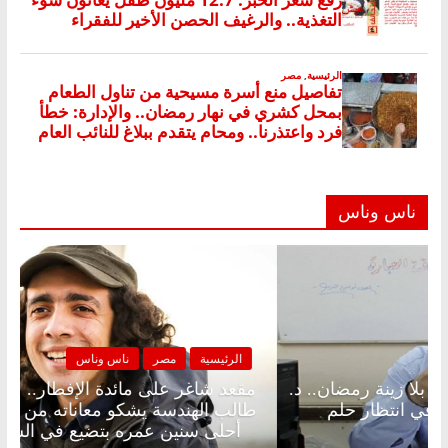
ناس وناس
لرئيسية
مصر
ناس وناس
الرئيسية
د شاغر على الإفطار وبلكونة بلا زينة رمضان.. د.
مقعد شا
الخالق فاروق خبير اقتصادي في انتظار حلم
طالب اله
أحلى سنين عمره بتضيع في السجن