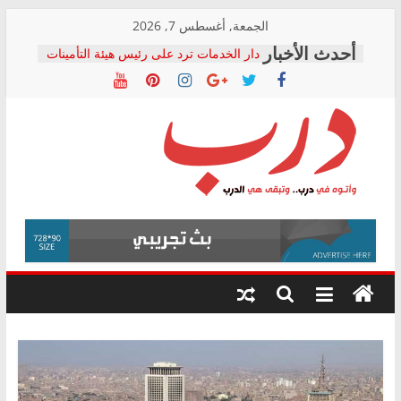
Skip
الجمعة, أغسطس 7, 2026
to
دار الخدمات ترد على رئيس هيئة التأمينات
content
بعد مؤتمره الصحفي: إنكار الأزمة لا ينهي
معاناة أصحاب المعاشات.. ونطالب بكشف
الشركة المنفذة
فرحات سليمان يكتب: القطاع الصحي إلى
أين؟
حزب التحالف الشعبي يطلق لجنة “الحق
درب
في الصحة” بالإسكندرية لرصد الانتهاكات
ودعم المرضى
صور .. اعتماد الرسومات النهائية للقرار
وأتوه
الوزاري لمدينة الصحفيين.. وانتهاء أعمال
في
إنشاء المبنى الإداري
درب..
المجلس القومي لحقوق الإنسان يعلن
وتبقى
متابعة قضية الدكتور محمد زهران.. ويؤكد:
هي
قرينة البراءة وضمانات المحاكمة العادلة
حق أصيل
الدرب