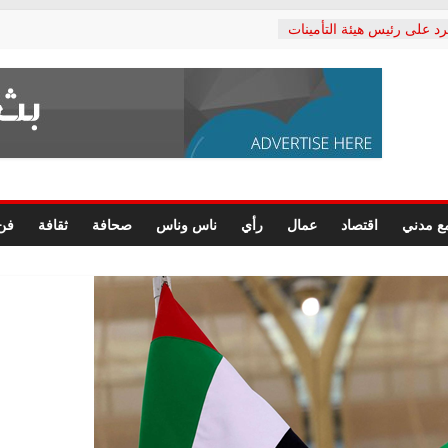
رد على رئيس هيئة التأمينات
حفي: إنكار الأزمة لا ينهي
 المعاشات.. ونطالب بكشف
ة
 يكتب: القطاع الصحي إلى
الشعبي يطلق لجنة “الحق
إسكندرية لرصد الانتهاكات
الرسومات النهائية للقرار
ع مدني
اقتصاد
عمال
رأي
ناس وناس
صحافة
ثقافة
فن
 الصحفيين.. وانتهاء أعمال
لإداري
ي لحقوق الإنسان يعلن
لدكتور محمد زهران.. ويؤكد:
وضمانات المحاكمة العادلة