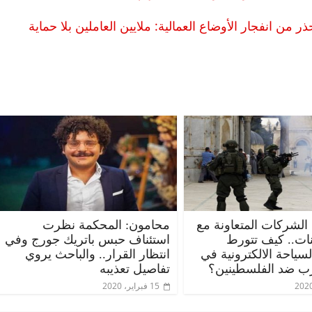
من انفجار الأوضاع العمالية: ملايين العاملين بلا حماية
 الشركات المتعاونة مع
محامون: المحكمة نظرت
ات.. كيف تتورط
استئناف حبس باتريك جورج وفي
ياحة الالكترونية في
انتظار القرار.. والباحث يروي
ب ضد الفلسطينين؟
تفاصيل تعذيبه
15 فبراير، 2020