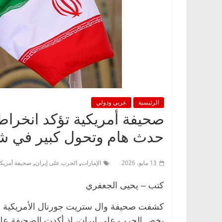
الرئيسية
عربي ودولي
صحيفة أمريكية تؤكد انخراط
حدث هام وتحول كبير في ش
,
,
13 مايو، 2026
الإمارات
الحرب على إيران
صحيفة أمريكي
كتب – يحيى الجعفري
كشفت صحيفة وال ستريت جورنال الأمريكية والم
يخص الحرب على إيران، إذ أكدت الصحيفة على 