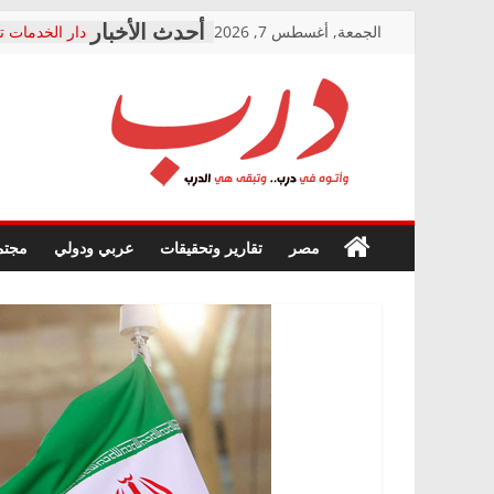
Skip
الجمعة, أغسطس 7, 2026
دار الخدمات ت
to
بعد مؤتمره الص
معاناة أصحاب
content
الشركة المنفذ
فرحات سليمان
درب
أين؟
حزب التحالف 
في الصحة” بال
وأتوه
ودعم المرضى
صور .. اعتماد 
في
مصر
تقارير وتحقيقات
عربي ودولي
مجتم
الوزاري لمدينة
درب..
إنشاء المبنى ا
وتبقى
المجلس القوم
هي
متابعة قضية ا
الدرب
قرينة البراءة 
حق أصيل