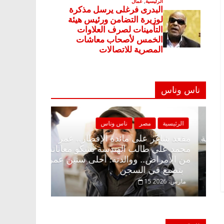
ناس وناس
الرئيسية
مصر
ناس وناس
الرئيسية
مصر
مقعد شاغر على الإفطار وبلكونة بلا زينة
مقعد شاغر على 
رمضان.. د. عبدالخالق فاروق خبير
محمد علي طالب
اقتصادي في انتظار حلم الحرية ولمة
من الأمراض.. و
الحبايب
بتضيع في السجن
22 فبراير، 2026
15 مارس، 2026