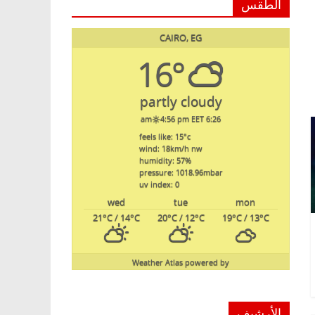
الطقس
CAIRO, EG
16°
partly cloudy
4:56 pm EET
6:26 am
feels like: 15
°c
wind: 18
km/h
nw
humidity: 57
%
pressure: 1018.96
mbar
uv index: 0
wed
tue
mon
21
°C
/ 14
°C
20
°C
/ 12
°C
19
°C
/ 13
°C
Weather Atlas
powered by
الأرشيف