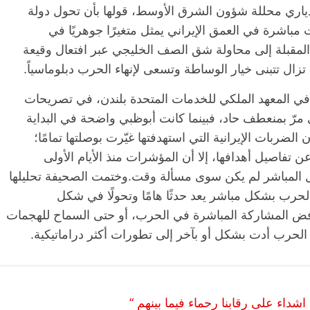
ياري محللة شؤون الشرق الأوسط، قولها بأن تحول دولة
اشرة في العمق الإيراني يمثل متغيرًا جوهريًا في
المقبلة إلى محاولة شق الصف الخليجي عبر افتعال وقيعة
 تزال تتبنى خيار الوساطة وتسعى لإنهاء الحرب دبلوماسياً.
ز في المعهد الملكي للخدمات المتحدة بلندن، في تصريحات
 مرّ بمنعطف حاد، فبينما كانت أبوظبي واضحة في البداية
الضربات الإيرانية التي استهدفتها غيّرت بوصلتها تمامًا؛
ن تفاصيل أهدافها، إلا أن المؤشرات منذ الأيام الأولى
الرئيسية
مصر
ناس وناس
ال المباشر لم يكن سوى مسألة وقت.وختمت الصحيفة تحليلها
 وناس
مقعد شاغر على مائدة الإفطار.. يحيى
حرب بشكل مباشر يعد حدثًا هامًا وتحولًا في شكل
 نور فرحات فقيه
حسين عبدالهادي فارس مقاومة
رفض المشاركة المباشرة في الحرب، أو حتى السماح للهجمات
يا الوطن وانحاز
الخصخصة الذي دافع عن المال العام
الحرب أدت بشكل أو بآخر إلى تطورات أكثر دراماتيكية.
(بروفايل)
21 فبراير، 2026
داء على رقابنا رحماء فيما بينهم “