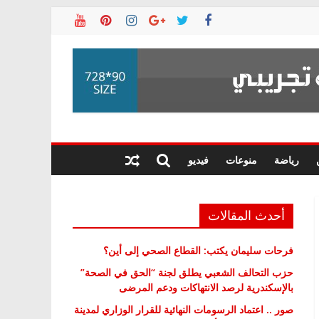
رياضة
منوعات
فيديو
أحدث المقالات
فرحات سليمان يكتب: القطاع الصحي إلى أين؟
حزب التحالف الشعبي يطلق لجنة “الحق في الصحة”
بالإسكندرية لرصد الانتهاكات ودعم المرضى
صور .. اعتماد الرسومات النهائية للقرار الوزاري لمدينة