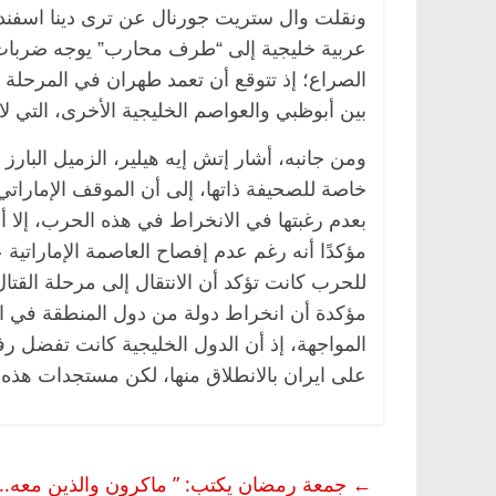
ونقلت وال ستريت جورنال عن ترى دينا اسفند
عربية خليجية إلى “طرف محارب” يوجه ضربات مب
الصراع؛ إذ تتوقع أن تعمد طهران في المرحلة 
بين أبوظبي والعواصم الخليجية الأخرى، التي لا
ومن جانبه، أشار إتش إيه هيلير، الزميل البار
خاصة للصحيفة ذاتها، إلى أن الموقف الإماراتي
بعدم رغبتها في الانخراط في هذه الحرب، إلا أن 
مؤكدًا أنه رغم عدم إفصاح العاصمة الإماراتية ع
للحرب كانت تؤكد أن الانتقال إلى مرحلة القت
الرئيسية
مصر
ناس وناس
الرئيسية
مصر
ناس
مؤكدة أن انخراط دولة من دول المنطقة في ال
. عبدالخالق فاروق.. خبير اقتصادي
في ذكرى رحيله.. د.
المواجهة، إذ أن الدول الخليجية كانت تفضل 
حتفل بذكرى ميلاده وحيداً على أبواب
قانوني دافع عن قضا
على ايران بالانطلاق منها، لكن مستجدات هذه 
 (بروفايل)
للحرية (بروفايل)
26 يناير، 2026
26 يناير، 2026
←
جمعة رمضان يكتب: ” ماكرون والذين معه.. اش