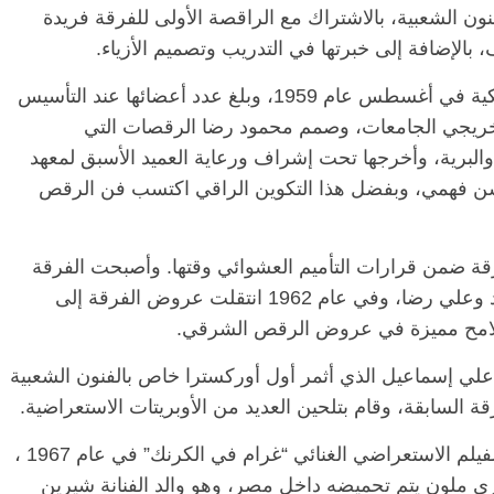
 الشعبية، بالاشتراك مع الراقصة الأولى للفرقة فريدة
 بالإضافة إلى خبرتها في التدريب وتصميم الأزياء.
وقدمت الفرقة أول عروضها على مسرح الأزبكية في أغسطس عام 1959، وبلغ عدد أعضائها عند التأسيس
عازفاً، أغلبهم من خريجي الجامعات، وصمم محمود رضا الرقصات التي
البرية، وأخرجها تحت إشراف ورعاية العميد الأسبق لمعهد
حسن فهمي، وبفضل هذا التكوين الراقي اكتسب فن الرقص
ميم الفرقة ضمن قرارات التأميم العشوائي وقتها. وأصبحت الفرقة
تابعة للدولة وقام على إدارتها الشقيقان محمود وعلي رضا، وفي عام 1962 انتقلت عروض الفرقة إلى
لامح مميزة في عروض الرقص الشرقي.
 علي إسماعيل الذي أثمر أول أوركسترا خاص بالفنون الشعبية
قة السابقة، وقام بتلحين العديد من الأوبريتات الاستعراضية.
وشارك رضا في 6 أفلام مصرية، على رأسها الفيلم الاستعراضي الغنائي “غرام في الكرنك” في عام 1967 ،
 ملون يتم تحميضه داخل مصر، وهو والد الفنانة شيرين