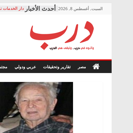
Skip
السبت, أغسطس 8, 2026
دار الخدمات تر
to
بعد مؤتمره الص
معاناة أصحاب
content
الشركة المنفذ
فرحات سليمان
درب
أين؟
حزب التحالف 
في الصحة” بال
وأتوه
ودعم المرضى
صور .. اعتماد 
في
مصر
تقارير وتحقيقات
عربي ودولي
مجتم
الوزاري لمدينة
درب..
إنشاء المبنى ا
وتبقى
المجلس القومي
هي
متابعة قضية ال
الدرب
قرينة البراءة 
حق أصيل