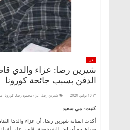
فن
شيرين رضا: عزاء والدي قاص
الدفن بسبب جائحة كورونا
,
,
,
10 يوليو، 2020
شيرين رضا
عزاء محمود رضا
كورونا
مح
كتبت- مي سعيد
صراع مع أمراض الشيخوخة، قاصر على أفراد ا