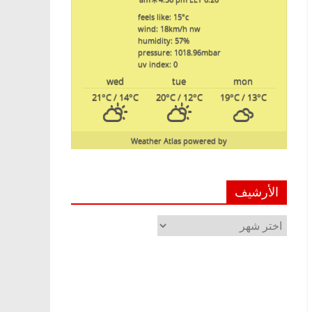
feels like: 15
°c
wind: 18
km/h
nw
humidity: 57
%
pressure: 1018.96
mbar
uv index: 0
wed
tue
mon
21
°C
/ 14
°C
20
°C
/ 12
°C
19
°C
/ 13
°C
Weather Atlas
powered by
الأرشيف
الأرشيف