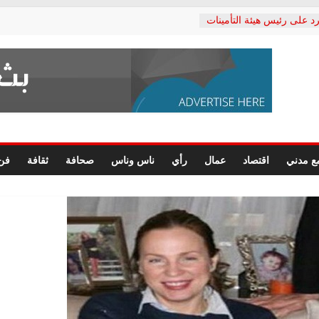
د على رئيس هيئة التأمينات
حفي: إنكار الأزمة لا ينهي
 المعاشات.. ونطالب بكشف
ة
 يكتب: القطاع الصحي إلى
الشعبي يطلق لجنة “الحق
إسكندرية لرصد الانتهاكات
الرسومات النهائية للقرار
ع مدني
اقتصاد
عمال
رأي
ناس وناس
صحافة
ثقافة
فن
 الصحفيين.. وانتهاء أعمال
لإداري
 لحقوق الإنسان يعلن
دكتور محمد زهران.. ويؤكد:
وضمانات المحاكمة العادلة