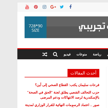
رياضة
منوعات
فيديو
أحدث المقالات
فرحات سليمان يكتب: القطاع الصحي إلى أين؟
حزب التحالف الشعبي يطلق لجنة “الحق في الصحة”
بالإسكندرية لرصد الانتهاكات ودعم المرضى
صور .. اعتماد الرسومات النهائية للقرار الوزاري لمدينة