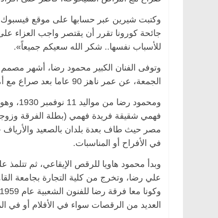
وكتبت شيرين عبر حسابها على موقع فيسبوك: «
جائحة كورونا تقرر أن يقتصر واجب العزاء على 
للأسباب نفسها.. شكر الله سعيكم جميعاً».
مصر
ناس وناس
الرئيسية
مصر
ناس وناس
خالق فاروق.. خبير اقتصادي
في ذكرى رحيله.. د. نور فر
وتوفى الفنان الكبير محمود رضا، أشهر مصم
كرى ميلاده وحيداً على أبواب
قانوني دافع عن قضايا الوط
الجمعة، عن عمر ناهز 90 عاما بعد صراع مع أمراض الشيخوخة.
للحرية (بروفايل)
26 يناير، 2026
ومحمود ر
فهمي شقيقة فريدة فهمي (بطلة الفرقة وزو
مصر حيث طاف بعدة بلدان بالصعيد والأرياف ح
في الأفراح أو المناسبات.
وبدأ محمود هاويا للرقص الإيقاعي، ثم تتلمذ ع
العديد من الرقصات سواء في الأفلام أو في ا