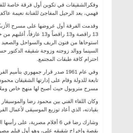
وفكرالشقيقات في تكوين أول فرقة خاصة للفنون
فهمي، بعد الرحيل المفاجئ للفنانة نعيمة عاكف،
13 راقصة و13 راقصاً و13 
استوحاها من فنون الريف والسواحل والصعيد و
السينما ووالد زوجته وزوجة شقيقه الدكتور 
احترام كافة طبقات المجتمع.
وفي عام 1961 صدر قرار جمهوري بتأ
مسرح متروبول حيث أصبح لها منهج خاص وم
وكان اللقاء الفني بين محمود رضا والموسيقار
بقيادته، الذي أعاد توزيع الموسيقى لأعمال الفر
بقصة وإخراج شقيقه علي، وهو أول فيلم مصري