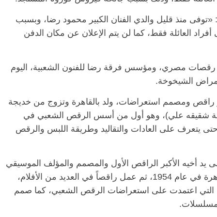
توفى منذ قليل والدي الفنان الكبير محمود رضا، وبسبب
أفراد العائلة فقط، كما لن يتم الإعلان عن مكان الدفن
الرئيسية
مصر
ناس وناس
الر
مقعد شاغر على مائدة الإفطار.. يحيى
مقعد
حات فقيه
حسين عبدالهادي فارس مقاومة
رمضا
م رقصات مصري، ومؤسس فرقة رضا للفنون الشعبية، اليوم
ن وانحاز
الخصخصة الذي دافع عن المال العام
اقتص
(بروفايل)
الحبايب
21 فبراير، 2026
22 فبر
ضا من مواليد 11 نوفمبر 1930، وهو راقص ومصمم استعراضات، ولد بالقاهرة وتزوج من خديجة
جة شقيقه علي)، وهو أول من أسس الرقص الشعبي في
تى يتعرف على العادات والتقاليد وطريقة اللبس والرقص
لى يد أخيه الأكبر الراقص الأول والمصمم والمؤلف الموسيقي
علي رضا، وتخرج من كلية التجارة بجامعة القاهرة في عام 1954، ثم عمل راقصاً في العديد من الأفلام،
وكونا معا فرقة رضا للفنون الشعبية عام 1959 التي اعتمدت على استعراضات الرقص الشعبي، كما صمم
لمسلسلات.