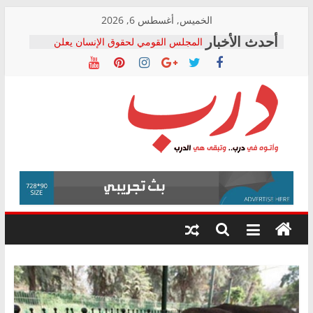
Skip
الخميس, أغسطس 6, 2026
to
المجلس القومي لحقوق الإنسان يعلن
content
متابعة قضية الدكتور محمد زهران.. ويؤكد:
قرينة البراءة وضمانات المحاكمة العادلة
حق أصيل
دار الخدمات ترد على رئيس هيئة التأمينات
بعد مؤتمره الصحفي: إنكار الأزمة لا ينهي
معاناة أصحاب المعاشات.. ونطالب بكشف
درب
الشركة المنفذة
فرحات سليمان يكتب: القطاع الصحي إلى
أين؟
وأتوه
حزب التحالف الشعبي يطلق لجنة “الحق
في
في الصحة” بالإسكندرية لرصد الانتهاكات
درب..
ودعم المرضى
وتبقى
صور .. اعتماد الرسومات النهائية للقرار
هي
الوزاري لمدينة الصحفيين.. وانتهاء أعمال
إنشاء المبنى الإداري
الدرب