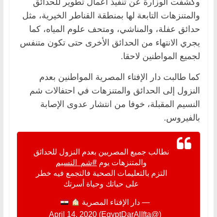
وكشفت الوزارة عن تنفيذ أعمال تطوير للحدائق
والمتنزهات التابعة لها بمنطقة القناطر الخيرية، مثل
حدائق عفلة، والمناشي، ومتحف علوم المياه، كما
يجري الانتهاء من الحدائق الأخرى حتى تكون متنفس
لجميع المواطنين لاحقا.
كما طالبت دار الإفتاء المصرية المواطنين بعدم
النزول إلى الحدائق والمتنزهات في احتفالات شم
النسيم المقبلة، خوفا من انتشار عدوى الإصابة
بالفيروس.
نطالب جميع المصريين بعدم النزول للحدائق
والمتنزهات يوم
#شم_النسيم
التزم بالتعليمات الصحية فالتجمع فيه خطر
على حياتك وحياة أسرتك
— دار الإفتاء المصرية
April 14, 2020
(@EgyptDarAlIfta)