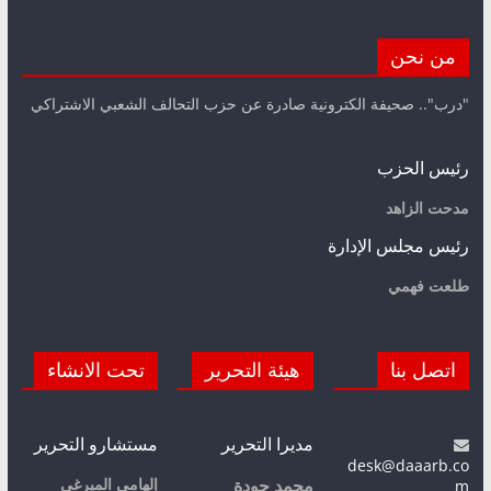
من نحن
"درب".. صحيفة الكترونية صادرة عن حزب التحالف الشعبي الاشتراكي
رئيس الحزب
مدحت الزاهد
رئيس مجلس الإدارة
طلعت فهمي
اتصل بنا
هيئة التحرير
تحت الانشاء
مديرا التحرير
مستشارو التحرير
desk@daaarb.co
m
إلهامي الميرغي
محمد جودة