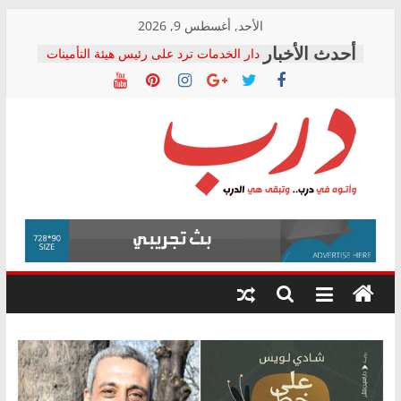
Skip
الأحد, أغسطس 9, 2026
to
دار الخدمات ترد على رئيس هيئة التأمينات
content
بعد مؤتمره الصحفي: إنكار الأزمة لا ينهي
معاناة أصحاب المعاشات.. ونطالب بكشف
الشركة المنفذة
فرحات سليمان يكتب: القطاع الصحي إلى
أين؟
حزب التحالف الشعبي يطلق لجنة “الحق
درب
في الصحة” بالإسكندرية لرصد الانتهاكات
ودعم المرضى
صور .. اعتماد الرسومات النهائية للقرار
وأتوه
الوزاري لمدينة الصحفيين.. وانتهاء أعمال
في
إنشاء المبنى الإداري
درب..
المجلس القومي لحقوق الإنسان يعلن
وتبقى
متابعة قضية الدكتور محمد زهران.. ويؤكد:
هي
قرينة البراءة وضمانات المحاكمة العادلة
حق أصيل
الدرب