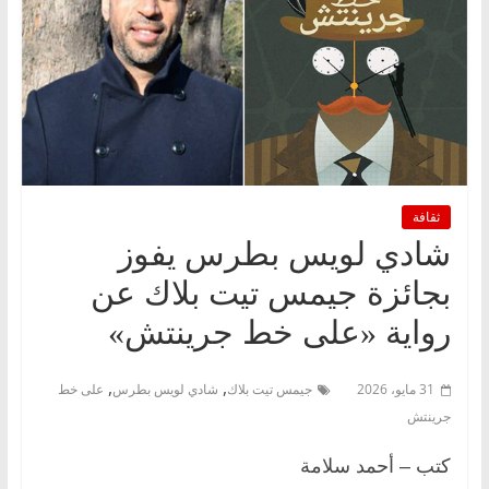
ثقافة
شادي لويس بطرس يفوز
بجائزة جيمس تيت بلاك عن
رواية «على خط جرينتش»
,
,
31 مايو، 2026
جيمس تيت بلاك
شادي لويس بطرس
على خط
جرينتش
كتب – أحمد سلامة