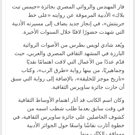
فاز المهندس والروائي المصري بجائزة «جيمس تيت
بلاك» الأدبية المرموقة عن روايته «على خط
جرينتش»، في إنجاز جديد يضاف إلى مسيرته الأدبية
التي شهدت حضورًا لافتًا خلال السنوات الأخيرة.
ويُعد شادي لويس بطرس من الأصوات الروائية
البارزة في المشهد الثقافي المصري والعربي، حيث
قدّم عددًا من الأعمال التي لاقت اهتمامًا نقديًا
وجماهيريًا، من بينها رواية «طرق الرب»، وكتاب
«تاريخ موجز للخليقة»، بالإضافة إلى رواية التي سبق
أن حازت جائزة ساويرس الثقافية.
وكان اسم الكاتب قد أثار اهتمام الأوساط الثقافية
في وقت سابق بعدما طلب شطب اسمه من
كشوف الحاصلين على جائزة ساويرس الثقافية، في
خطوة أثارت نقاشًا واسعًا حول الجوائز الأدبية
ومواقف الكتّاب منها.