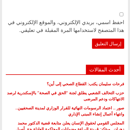
احفظ اسمي، بريدي الإلكتروني، والموقع الإلكتروني في
هذا المتصفح لاستخدامها المرة المقبلة في تعليقي.
أحدث المقالات
فرحات سليمان يكتب: القطاع الصحي إلى أين؟
حزب التحالف الشعبي يطلق لجنة “الحق في الصحة” بالإسكندرية لرصد
الانتهاكات ودعم المرضى
صور .. اعتماد الرسومات النهائية للقرار الوزاري لمدينة الصحفيين..
وانتهاء أعمال إنشاء المبنى الإداري
المجلس القومي لحقوق الإنسان يعلن متابعة قضية الدكتور محمد
زهران.. ويؤكد: قرينة البراءة وضمانات المحاكمة العادلة حق أصيل