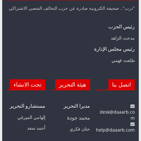
"درب".. صحيفة الكترونية صادرة عن حزب التحالف الشعبي الاشتراكي
رئيس الحزب
مدحت الزاهد
رئيس مجلس الإدارة
طلعت فهمي
اتصل بنا
هيئة التحرير
تحت الانشاء
مديرا التحرير
مستشارو التحرير
desk@daaarb.co
m
إلهامي الميرغي
محمد جودة
أحمد سعد
حنان فكري
help@daaarb.com