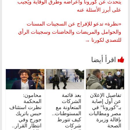
يتحدث عن كورونا وأعراضه وطرق الوقاية ويُجيب
على أبرز الأسئلة عنه
«نظرة» تدعو للإفراج عن السجينات المسنات
والحوامل والمريضات والحاضنات وسجينات الرأي
للتصدي لكورنا
→
تفاصيل الإعلان
بعد قائمة
محامون:
عن أول إصابة
الشركات
المحكمة
بـ”كورونا” في
المتعاونة مع
نظرت استئناف
مصر ومطالبات
المستوطنات..
حبس باتريك
بإقالة وزيرة
كيف تتورط
جورج وفي
الصحة
شركات
انتظار القرار..