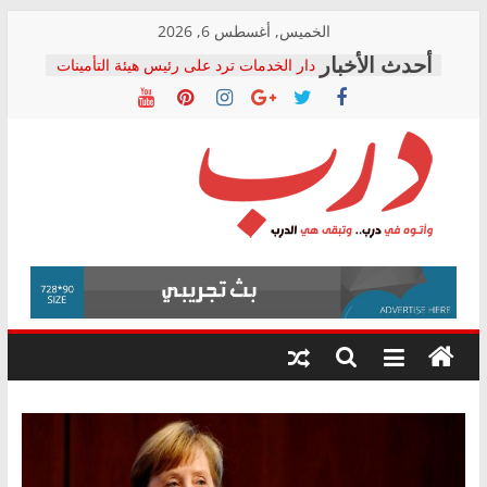
Skip
الخميس, أغسطس 6, 2026
to
دار الخدمات ترد على رئيس هيئة التأمينات
content
بعد مؤتمره الصحفي: إنكار الأزمة لا ينهي
معاناة أصحاب المعاشات.. ونطالب بكشف
الشركة المنفذة
فرحات سليمان يكتب: القطاع الصحي إلى
أين؟
حزب التحالف الشعبي يطلق لجنة “الحق
درب
في الصحة” بالإسكندرية لرصد الانتهاكات
ودعم المرضى
صور .. اعتماد الرسومات النهائية للقرار
وأتوه
الوزاري لمدينة الصحفيين.. وانتهاء أعمال
في
إنشاء المبنى الإداري
درب..
المجلس القومي لحقوق الإنسان يعلن
وتبقى
متابعة قضية الدكتور محمد زهران.. ويؤكد:
هي
قرينة البراءة وضمانات المحاكمة العادلة
حق أصيل
الدرب