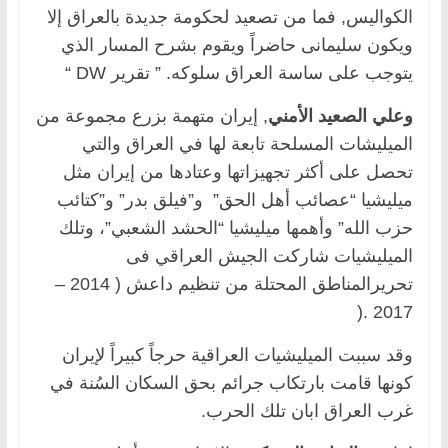
الكواليس, فما من تصعيد لحكومة جديدة بالعراق إلا
ويكون سليمانى حاضراً ويقوم بشرح المسار الذي
يتوجب على ساسة العراق سلوكه. ” تقرير DW “
وعلي الصعيد الأمني
, إيران متهمة بزرع مجموعة من
الميليشات المسلحة تابعة لها في العراق والتي
تحصل على أكثر تجهيزاتها وعتادها من إيران مثل
ميليشيا “عصائب أهل الحق” و”فيلق بدر” و”كتائب
حزب الله” وأهمها ميليشيا “الحشد الشعبي”، وتلك
الميليشيات شاركت الجيش العراقي فى
تحريرالمناطق المحتلة من تنظيم داعش ( 2014 –
2017 .(
وقد سببت الميليشيات العراقية حرجاً كبيراً لإيران
كونها قامت بارتكاب جرائم بحق السكان السُنة في
غرب العراق ابان تلك الحرب.