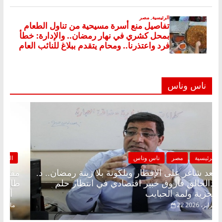
ناس وناس
الرئيسية
مصر
ناس وناس
مقعد شاغر على الإفطار وبلكونة بلا زينة رمضان.. د.
عبدالخالق فاروق خبير اقتصادي في انتظار حلم
الحرية ولمة الحبايب
22 فبراير، 2026