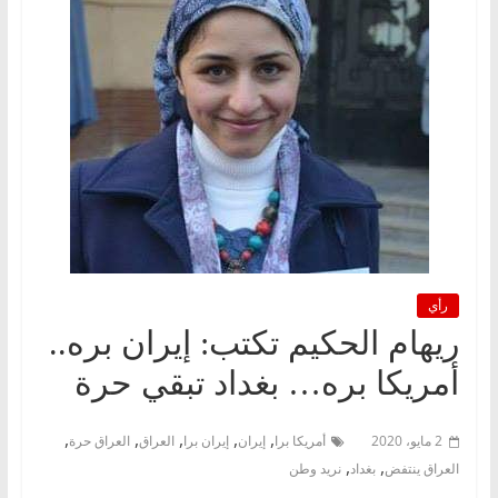
رأي
ريهام الحكيم تكتب: إيران بره..
أمريكا بره… بغداد تبقي حرة
,
,
,
,
,
2 مايو، 2020
أمريكا برا
إيران
إيران برا
العراق
العراق حرة
,
,
العراق ينتفض
بغداد
نريد وطن