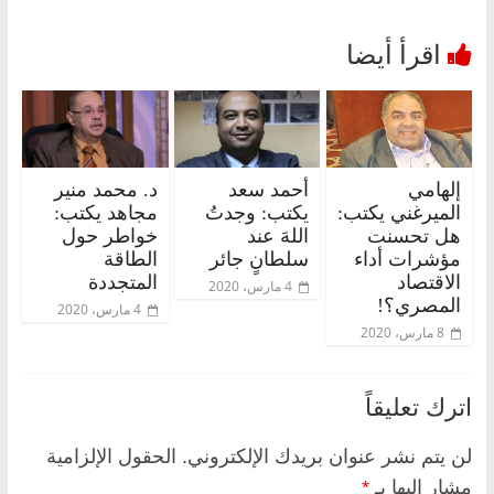
إلهامي
أحمد سعد
د. محمد منير
الميرغني يكتب:
يكتب: وجدتُ
مجاهد يكتب:
هل تحسنت
اللهَ عند
خواطر حول
مؤشرات أداء
سلطانٍ جائر
الطاقة
الاقتصاد
المتجددة
4 مارس، 2020
المصري؟!
4 مارس، 2020
8 مارس، 2020
اترك تعليقاً
لن يتم نشر عنوان بريدك الإلكتروني.
الحقول الإلزامية
مشار إليها بـ
*