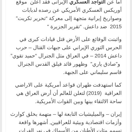
اما عن
التواجد العسكري
الإيرانى فقد أعلن موقع
أوريكس العسكري الأمريكي عن رصده لدبابات
وصواريخ إيرانية متجهة إلى معركة “تحرير تكريت”
2015 ضد داعش. “تقرير الجزيرة “
واثبتت الوقائع على الأرض قتل قيادات كبرى في
الحرس الثوري الإيراني على جبهات القتال – حرب
داعش 2014 – في العراق مثل الجنرال “حميد تقوي”
و”صادق ياري” وظهور قائد فيلق القدس الجنرال
قاسم سليماني على الجبهة.
كما استهدفت طهران قواعد أمريكية على الاراضي
العراقية (2019) لتعلن للعالم أن أرض العراق هي
ساحة الالتقاء بينها وبين القوات الأمريكية.
إيران – والميليشيات التابعة لها – متهمة بخلق كوارث
وأزمات اقتصادية وبيئية للعراقيين, أشهرها واقعة
تسمم مئات الأطنان من الأسماك فى نهر الفرات