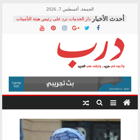
Skip
الجمعة, أغسطس 7, 2026
to
دار الخدمات ترد على رئيس هيئة التأمينات
content
بعد مؤتمره الصحفي: إنكار الأزمة لا ينهي
معاناة أصحاب المعاشات.. ونطالب بكشف
الشركة المنفذة
فرحات سليمان يكتب: القطاع الصحي إلى
أين؟
حزب التحالف الشعبي يطلق لجنة “الحق
درب
في الصحة” بالإسكندرية لرصد الانتهاكات
ودعم المرضى
صور .. اعتماد الرسومات النهائية للقرار
وأتوه
الوزاري لمدينة الصحفيين.. وانتهاء أعمال
في
إنشاء المبنى الإداري
درب..
المجلس القومي لحقوق الإنسان يعلن
وتبقى
متابعة قضية الدكتور محمد زهران.. ويؤكد:
هي
قرينة البراءة وضمانات المحاكمة العادلة
حق أصيل
الدرب