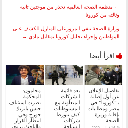
←
منظمة الصحة العالمية تحذر من موجتين ثانية
وثالثة من كورونا
وزارة الصحة تنفي المرورعلى المنازل للكشف على
المواطنين وإجراء تحليل كورونا بمقابل مادي
→
تفاصيل الإعلان
بعد قائمة
محامون:
عن أول إصابة
الشركات
المحكمة
بـ”كورونا” في
المتعاونة مع
نظرت استئناف
مصر ومطالبات
المستوطنات..
حبس باتريك
بإقالة وزيرة
كيف تتورط
جورج وفي
الصحة
شركات
انتظار القرار..
السياحة
والباحث يروي
14 فبراير، 2020