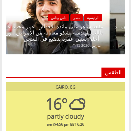
صر
ناس وناس
الرئيسية
مصر
لى الإفطار وبلكونة بلا زينة رمضان.. د.
مقعد شاغر على م
اروق خبير اقتصادي في انتظار حلم
طالب الهندسة يشك
أحلى سنين عمره بتضيع في السجن
15 مارس، 2026
الطقس
CAIRO, EG
16°
partly cloudy
4:56 pm EET
6:26 am