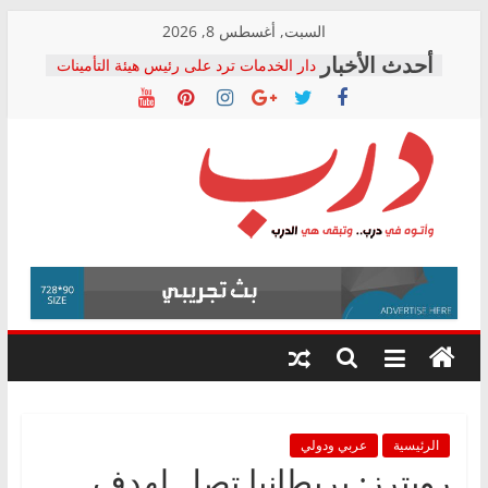
Skip
السبت, أغسطس 8, 2026
to
دار الخدمات ترد على رئيس هيئة التأمينات
content
بعد مؤتمره الصحفي: إنكار الأزمة لا ينهي
معاناة أصحاب المعاشات.. ونطالب بكشف
الشركة المنفذة
فرحات سليمان يكتب: القطاع الصحي إلى
أين؟
حزب التحالف الشعبي يطلق لجنة “الحق
درب
في الصحة” بالإسكندرية لرصد الانتهاكات
ودعم المرضى
صور .. اعتماد الرسومات النهائية للقرار
وأتوه
الوزاري لمدينة الصحفيين.. وانتهاء أعمال
في
إنشاء المبنى الإداري
درب..
المجلس القومي لحقوق الإنسان يعلن
وتبقى
متابعة قضية الدكتور محمد زهران.. ويؤكد:
هي
قرينة البراءة وضمانات المحاكمة العادلة
حق أصيل
الدرب
الرئيسية
عربي ودولي
رويترز: بريطانيا تصل لهدف