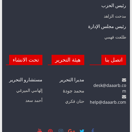
رئيس الحزب
مدحت الزاهد
رئيس مجلس الإدارة
طلعت فهمي
اتصل بنا
هيئة التحرير
تحت الانشاء
مديرا التحرير
مستشارو التحرير
desk@daaarb.co
m
إلهامي الميرغي
محمد جودة
أحمد سعد
حنان فكري
help@daaarb.com