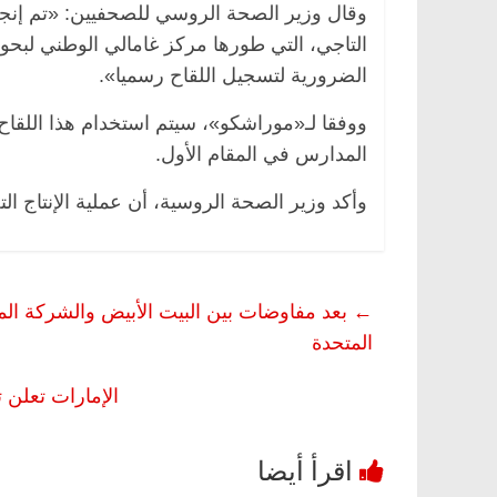
وقال وزير الصحة الروسي للصحفيين: «تم إنجا
التاجي، التي طورها مركز غامالي الوطني لبحوث ال
الضرورية لتسجيل اللقاح رسميا».
 وناس
الرئيسية
مصر
ناس وناس
ووفقا لـ«موراشكو»، سيتم استخدام هذا اللقاح
. خبير اقتصادي
في ذكرى رحيله.. د. نور فرحات فقيه
المدارس في المقام الأول.
وحيداً على أبواب
قانوني دافع عن قضايا الوطن وانحاز
للحرية (بروفايل)
وأكد وزير الصحة الروسية، أن عملية الإنتاج الت
26 يناير، 2026
←
بعد مفاوضات بين البيت الأبيض والشركة الم
المتحدة
الإمارات تعلن 