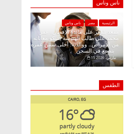
ناس وناس
ناس وناس
الرئيسية
مصر
ناس وناس
الإفطار وبلكونة بلا زينة
مقعد شاغر على مائدة الإفطار.. ع
الخالق فاروق خبير
محمد علي طالب الهندسة يشكو معا
ظار حلم الحرية ولمة
من الأمراض.. ووالدته: أحلى سني
بتضيع في السجن
15 مارس، 2026
الطقس
CAIRO, EG
16°
partly cloudy
4:56 pm EET
6:26 am