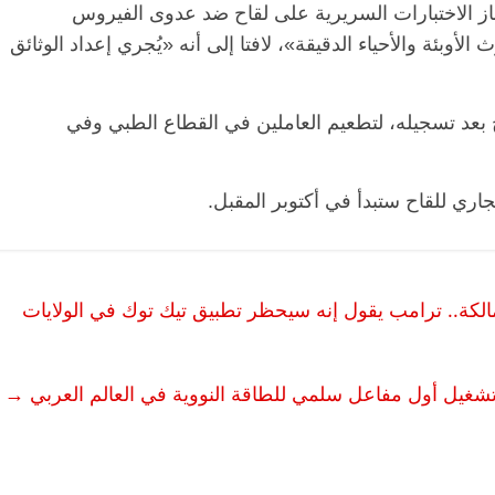
ز الاختبارات السريرية على لقاح ضد عدوى الفيروس
أوبئة والأحياء الدقيقة»، لافتا إلى أنه «يُجري إعداد الوثائق
الرئيسية
مصر
ناس وناس
الرئيسية
مصر
مقعد شاغر على مائدة الإفطار.. يحيى
مقعد شاغر على 
 بعد تسجيله، لتطعيم العاملين في القطاع الطبي وفي
حسين عبدالهادي فارس مقاومة
رمضان.. د. عبد
الخصخصة الذي دافع عن المال العام
اقتصادي في انت
(بروفايل)
الحبايب
جاري للقاح ستبدأ في أكتوبر المقبل.
21 فبراير، 2026
22 فبراير، 2026
الكة.. ترامب يقول إنه سيحظر تطبيق تيك توك في الولايات
تشغيل أول مفاعل سلمي للطاقة النووية في العالم العربي
→