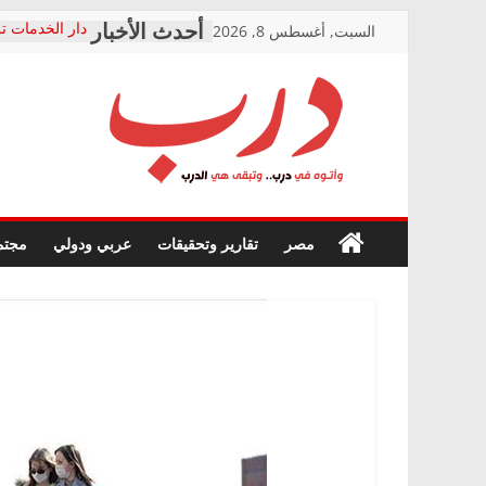
Skip
السبت, أغسطس 8, 2026
دار الخدمات تر
to
بعد مؤتمره الص
معاناة أصحاب
content
الشركة المنفذ
فرحات سليمان
درب
أين؟
حزب التحالف 
في الصحة” بال
وأتوه
ودعم المرضى
صور .. اعتماد 
في
مصر
تقارير وتحقيقات
عربي ودولي
مجتم
الوزاري لمدينة
درب..
إنشاء المبنى ا
وتبقى
المجلس القومي
هي
متابعة قضية ال
الدرب
قرينة البراءة 
حق أصيل