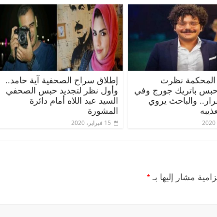
المحكمة نظرت
إطلاق سراح الصحفية آية حامد..
حبس باتريك جورج وفي
وأول نظر لتجديد حبس الصحفي
قرار.. والباحث يروي
السيد عبد اللاه أمام دائرة
ذيبه
المشورة
15 فبراير، 2020
زامية مشار إليها بـ
*