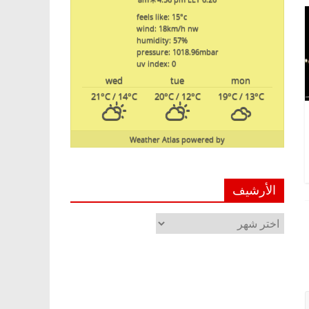
feels like: 15
°c
wind: 18
km/h
nw
humidity: 57
%
pressure: 1018.96
mbar
uv index: 0
wed
tue
mon
21
°C
/ 14
°C
20
°C
/ 12
°C
19
°C
/ 13
°C
Weather Atlas
powered by
الأرشيف
الأرشيف