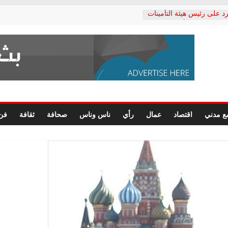
د على رئيس هيئة التأمينات
حفي: إنكار الأزمة لا ينهي
 المعاشات.. ونطالب بكشف
ة
 يكتب: القطاع الصحي إلى
الشعبي يطلق لجنة “الحق
إسكندرية لرصد الانتهاكات
الرسومات النهائية للقرار
ع مدني
اقتصاد
عمال
رأي
ناس وناس
صحافة
ثقافة
فن
 الصحفيين.. وانتهاء أعمال
لإداري
 لحقوق الإنسان يعلن
دكتور محمد زهران.. ويؤكد:
وضمانات المحاكمة العادلة