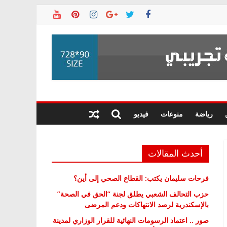
رياضة
منوعات
فيديو
أحدث المقالات
فرحات سليمان يكتب: القطاع الصحي إلى أين؟
حزب التحالف الشعبي يطلق لجنة “الحق في الصحة”
بالإسكندرية لرصد الانتهاكات ودعم المرضى
صور .. اعتماد الرسومات النهائية للقرار الوزاري لمدينة