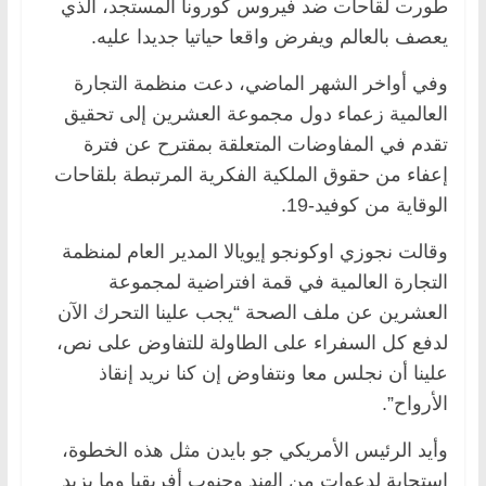
طورت لقاحات ضد فيروس كورونا المستجد، الذي
يعصف بالعالم ويفرض واقعا حياتيا جديدا عليه.
وفي أواخر الشهر الماضي، دعت منظمة التجارة
العالمية زعماء دول مجموعة العشرين إلى تحقيق
تقدم في المفاوضات المتعلقة بمقترح عن فترة
إعفاء من حقوق الملكية الفكرية المرتبطة بلقاحات
الوقاية من كوفيد-19.
وقالت نجوزي اوكونجو إيويالا المدير العام لمنظمة
التجارة العالمية في قمة افتراضية لمجموعة
العشرين عن ملف الصحة “يجب علينا التحرك الآن
لدفع كل السفراء على الطاولة للتفاوض على نص،
علينا أن نجلس معا ونتفاوض إن كنا نريد إنقاذ
الأرواح”.
وأيد الرئيس الأمريكي جو بايدن مثل هذه الخطوة،
استجابة لدعوات من الهند وجنوب أفريقيا وما يزيد