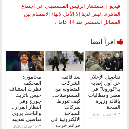
فيديو | مستشار الرئيس الفلسطيني عن اجتماع
القاهرة.. ليس لدينا إلا الأمل لإنهاء الانقسام بين
الفصائل المستمر منذ 14 عاما
→
تفاصيل الإعلان
بعد قائمة
محامون:
عن أول إصابة
الشركات
المحكمة
بـ”كورونا” في
المتعاونة مع
نظرت استئناف
مصر ومطالبات
المستوطنات..
حبس باتريك
بإقالة وزيرة
كيف تتورط
جورج وفي
الصحة
شركات
انتظار القرار..
السياحة
والباحث يروي
14 فبراير، 2020
الالكترونية في
تفاصيل تعذيبه
جرائم حرب
15 فبراير، 2020