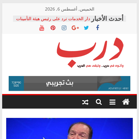
Skip
الخميس, أغسطس 6, 2026
to
دار الخدمات ترد على رئيس هيئة التأمينات
content
بعد مؤتمره الصحفي: إنكار الأزمة لا ينهي
معاناة أصحاب المعاشات.. ونطالب بكشف
الشركة المنفذة
فرحات سليمان يكتب: القطاع الصحي إلى
أين؟
حزب التحالف الشعبي يطلق لجنة “الحق
درب
في الصحة” بالإسكندرية لرصد الانتهاكات
ودعم المرضى
صور .. اعتماد الرسومات النهائية للقرار
وأتوه
الوزاري لمدينة الصحفيين.. وانتهاء أعمال
في
إنشاء المبنى الإداري
درب..
المجلس القومي لحقوق الإنسان يعلن
وتبقى
متابعة قضية الدكتور محمد زهران.. ويؤكد:
هي
قرينة البراءة وضمانات المحاكمة العادلة
حق أصيل
الدرب