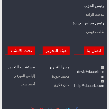
رئيس الحزب
مدحت الزاهد
رئيس مجلس الإدارة
طلعت فهمي
اتصل بنا
هيئة التحرير
تحت الانشاء
مديرا التحرير
مستشارو التحرير
desk@daaarb.co
m
إلهامي الميرغي
محمد جودة
أحمد سعد
حنان فكري
help@daaarb.com