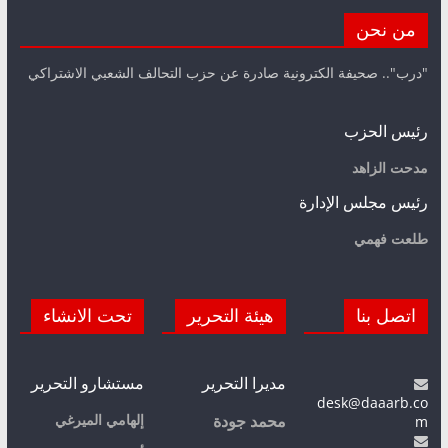
من نحن
"درب".. صحيفة الكترونية صادرة عن حزب التحالف الشعبي الاشتراكي
رئيس الحزب
مدحت الزاهد
رئيس مجلس الإدارة
طلعت فهمي
اتصل بنا
هيئة التحرير
تحت الانشاء
مديرا التحرير
مستشارو التحرير
desk@daaarb.co
m
إلهامي الميرغي
محمد جودة