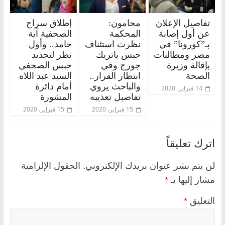
تفاصيل الإعلان
محامون:
إطلاق سراح
عن أول إصابة
المحكمة
الصحفية آية
بـ”كورونا” في
نظرت استئناف
حامد.. وأول
مصر ومطالبات
حبس باتريك
نظر لتجديد
بإقالة وزيرة
جورج وفي
حبس الصحفي
الصحة
انتظار القرار..
السيد عبد اللاه
والباحث يروي
أمام دائرة
14 فبراير، 2020
تفاصيل تعذيبه
المشورة
15 فبراير، 2020
15 فبراير، 2020
اترك تعليقاً
لن يتم نشر عنوان بريدك الإلكتروني.
الحقول الإلزامية
مشار إليها بـ
*
التعليق
*