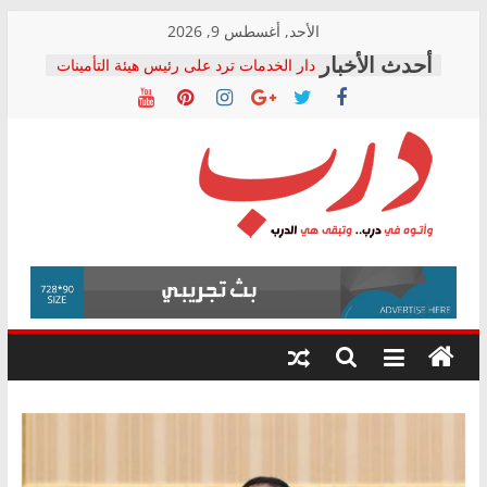
Skip
الأحد, أغسطس 9, 2026
to
دار الخدمات ترد على رئيس هيئة التأمينات
content
بعد مؤتمره الصحفي: إنكار الأزمة لا ينهي
معاناة أصحاب المعاشات.. ونطالب بكشف
الشركة المنفذة
فرحات سليمان يكتب: القطاع الصحي إلى
أين؟
حزب التحالف الشعبي يطلق لجنة “الحق
درب
في الصحة” بالإسكندرية لرصد الانتهاكات
ودعم المرضى
صور .. اعتماد الرسومات النهائية للقرار
وأتوه
الوزاري لمدينة الصحفيين.. وانتهاء أعمال
في
إنشاء المبنى الإداري
درب..
المجلس القومي لحقوق الإنسان يعلن
وتبقى
متابعة قضية الدكتور محمد زهران.. ويؤكد:
هي
قرينة البراءة وضمانات المحاكمة العادلة
حق أصيل
الدرب