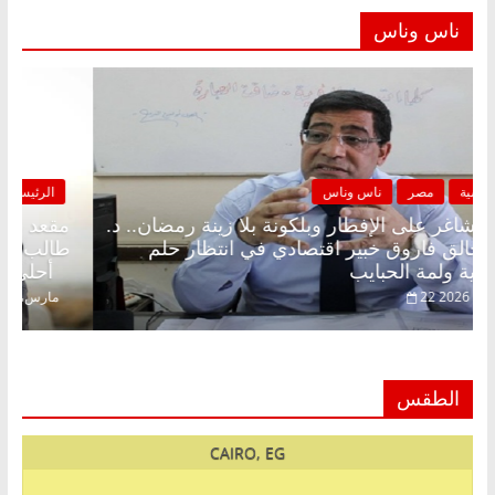
ناس وناس
الرئيسية
مصر
ناس وناس
مقعد شاغر على الإفطار وبلكونة بلا زينة رمضان.. د.
عبدالخالق فاروق خبير اقتصادي في انتظار حلم
الحرية ولمة الحبايب
22 فبراير، 2026
الطقس
CAIRO, EG