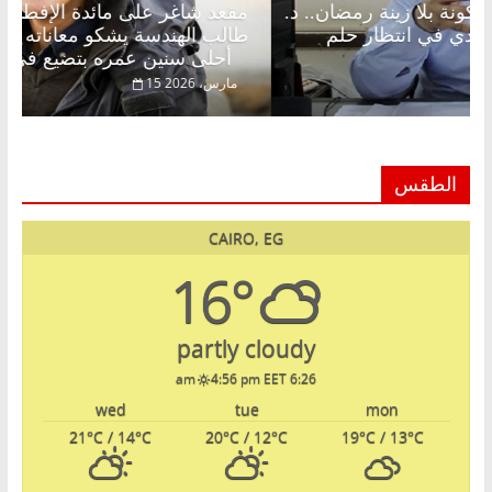
مقعد شاغر على الإفطار وبلكونة بلا زينة رمضان.. د.
مقعد
عبدالخالق فاروق خبير اقتصادي في انتظار حلم
طالب 
الحرية ولمة الحبايب
أحلى سنين عمره بتضيع في السجن
22 فبراير، 2026
15 مارس،
الطقس
CAIRO, EG
16°
partly cloudy
4:56 pm EET
6:26 am
wed
tue
mon
21
°C
/ 14
°C
20
°C
/ 12
°C
19
°C
/ 13
°C