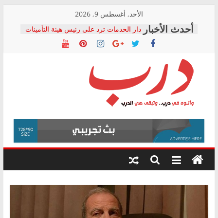
Skip
الأحد, أغسطس 9, 2026
to
دار الخدمات ترد على رئيس هيئة التأمينات
content
بعد مؤتمره الصحفي: إنكار الأزمة لا ينهي
معاناة أصحاب المعاشات.. ونطالب بكشف
الشركة المنفذة
فرحات سليمان يكتب: القطاع الصحي إلى
أين؟
حزب التحالف الشعبي يطلق لجنة “الحق
درب
في الصحة” بالإسكندرية لرصد الانتهاكات
ودعم المرضى
صور .. اعتماد الرسومات النهائية للقرار
وأتوه
الوزاري لمدينة الصحفيين.. وانتهاء أعمال
في
إنشاء المبنى الإداري
درب..
المجلس القومي لحقوق الإنسان يعلن
وتبقى
متابعة قضية الدكتور محمد زهران.. ويؤكد:
هي
قرينة البراءة وضمانات المحاكمة العادلة
حق أصيل
الدرب