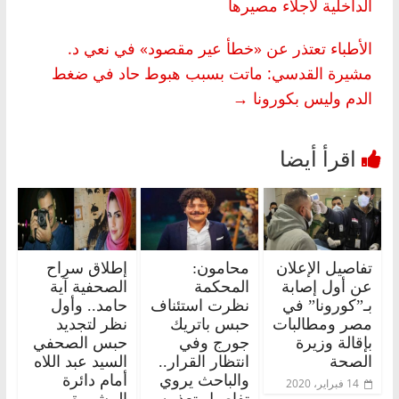
الداخلية لاجلاء مصيرها
الأطباء تعتذر عن «خطأ عير مقصود» في نعي د.
مشيرة القدسي: ماتت بسبب هبوط حاد في ضغط
الدم وليس بكورونا
→
تفاصيل الإعلان
محامون:
إطلاق سراح
عن أول إصابة
المحكمة
الصحفية آية
بـ”كورونا” في
نظرت استئناف
حامد.. وأول
مصر ومطالبات
حبس باتريك
نظر لتجديد
بإقالة وزيرة
جورج وفي
حبس الصحفي
الصحة
انتظار القرار..
السيد عبد اللاه
والباحث يروي
أمام دائرة
14 فبراير، 2020
تفاصيل تعذيبه
المشورة