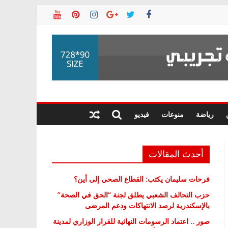
رياضة
منوعات
فيديو
أحدث المقالات
فرحات سليمان يكتب: القطاع الصحي إلى أين؟
حزب التحالف الشعبي يطلق لجنة “الحق في الصحة”
بالإسكندرية لرصد الانتهاكات ودعم المرضى
صور .. اعتماد الرسومات النهائية للقرار الوزاري لمدينة