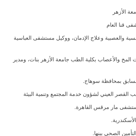
معة الأزهر
ى قنا العام
ية والعصبية وعلاج الإدمان، ووكيل مستشفى العباسية
ت المخ والأعصاب بكلية الطب جامعة الأزهر بنات، ومدير
الرئيسية
مصر
ناس وناس
السابق بمحافظة سوهاج.
اس وناس
مقعد شاغر على مائدة الإفطار.. يحيى
. نور فرحات فقيه
حسين عبدالهادي فارس مقاومة
ب القصر العيني لشؤون خدمة المجتمع وتنمية البيئة
ايا الوطن وانحاز
الخصخصة الذي دافع عن المال العام
(بروفايل)
ستشفى مار مرقس القاهرة.
21 فبراير، 2026
لأسكندرية.
لتأمين الصحي ببنها.