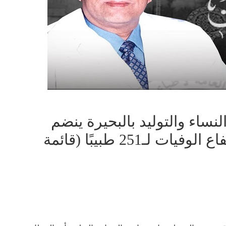
نساء والتوليد بالبحيرة ينضم
لشهداء كورونا.. والنقابة: ارتفاع الوفيات لـ251 طبيبًا (قائمة