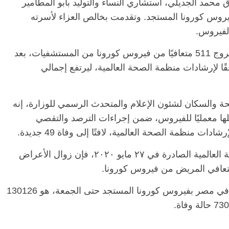
وق محمد الجديلي، استشاري النساء والتوليد بأبو المطامير
فيروس كورونا المستجد. وتقدمت بخالص العزاء لأسرته
وبالأمس أعلنت وزارة الصحة والسكان، عن خروج 511 متعافيًا من فيروس كورونا من المستشفيات، بعد
قًا لإرشادات منظمة الصحة العالمية، ليرتفع إجمالي
ة والسكان لشئون الإعلام والمتحدث الرسمي للوزارة، إنه
ابية تحاليلها معمليًا للفيروس، ضمن إجراءات الترصد والتقصي
دات منظمة الصحة العالمية، لافتًا إلى وفاة 49 جديدة.
وأضاف مجاهد أنه طبقًا لتوصيات منظمة الصحة العالمية الصادرة في ٢٧ مايو ٢٠٢٠، فإن زوال الأعراض
وذكر مجاهد أن إجمالي العدد الذي تم تسجيله في مصر بفيروس كورونا المستجد حتى الجمعة، هو 130126