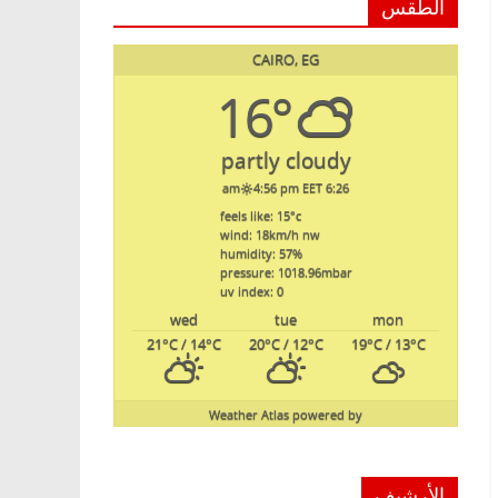
الطقس
CAIRO, EG
16°
partly cloudy
4:56 pm EET
6:26 am
feels like: 15
°c
wind: 18
km/h
nw
humidity: 57
%
pressure: 1018.96
mbar
uv index: 0
wed
tue
mon
21
°C
/ 14
°C
20
°C
/ 12
°C
19
°C
/ 13
°C
Weather Atlas
powered by
الأرشيف