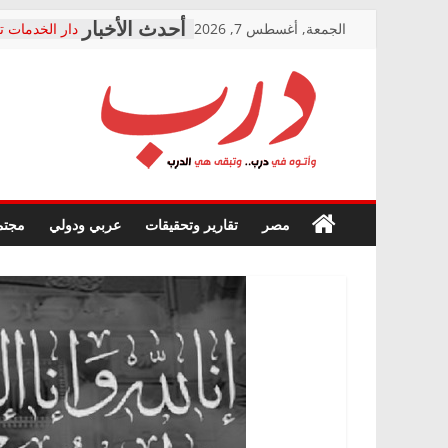
Skip
الجمعة, أغسطس 7, 2026
دار الخدمات ت
to
بعد مؤتمره الص
معاناة أصحاب
content
الشركة المنفذ
فرحات سليمان
درب
أين؟
حزب التحالف 
في الصحة” بال
وأتوه
ودعم المرضى
صور .. اعتماد 
في
مصر
تقارير وتحقيقات
عربي ودولي
مجتم
الوزاري لمدينة
درب..
إنشاء المبنى ا
وتبقى
المجلس القوم
هي
متابعة قضية ا
الدرب
قرينة البراءة 
حق أصيل