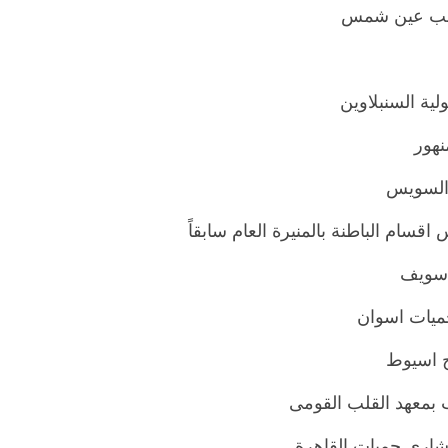
ة طب عين شمس
لية السنبلاوين
نهور
 السويس
اقسام الباطنة بالمنيرة العام سابقاً
 سويف
ميات اسوان
ج اسيوط
 بمعهد القلب القومى
تشاري حميات القاهرة