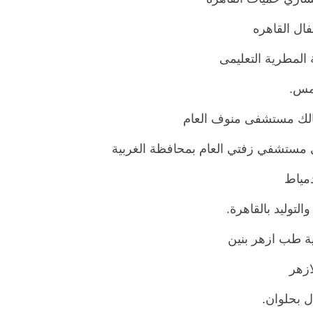
ال القاهره
المطرية التعليمى
مس.
الك مستشفى منوف العام
ي مستشفي زفتي العام بمحافظة الغربية
مياط
لتوليد بالقاهرة.
كية طب ازهر بنين
ازهر
ل بحلوان.