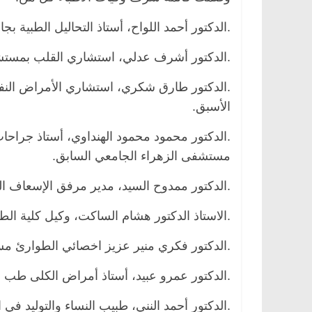
.الدكتور أحمد اللواح، أستاذ التحاليل الطبية بجا
.الدكتور أشرف عدلي، استشاري القلب بمستشف
.الدكتور طارق شكري، استشاري الأمراض النفس
الأسبق.
.الدكتور محمود محمود الهنداوي، أستاذ جراحا
مستشفى الزهراء الجامعي السابق.
.الدكتور ممدوح السيد، مدير مرفق الإسعاف 
الرئيسية
مصر
ناس وناس
الرئيسية
مصر
ن
د. عبدالخالق فاروق.. خبير اقتصادي
في ذكرى رحيله.. د
.الاستاذ الدكتور هشام الساكت، وكيل كلية الط
يحتفل بذكرى ميلاده وحيداً على أبواب
قانوني دافع عن قض
السبعين (بروفايل)
للحرية (بروفايل)
.الدكتور فكري منير عزيز اخصائي الطوارئ م
26 يناير، 2026
26 يناير، 2026
.الدكتور عمرو عبيد، أستاذ أمراض الكلى طب ا
.الدكتور أحمد النني، طبيب النساء والتوليد في ا