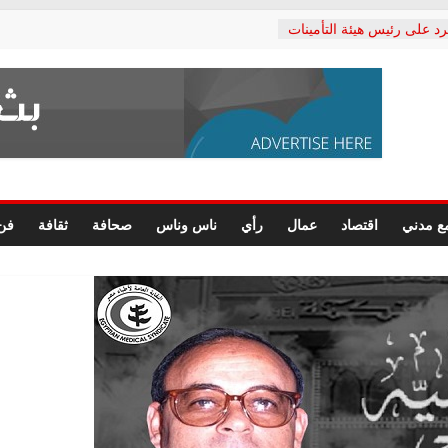
رد على رئيس هيئة التأمينات
حفي: إنكار الأزمة لا ينهي
 المعاشات.. ونطالب بكشف
ة
 يكتب: القطاع الصحي إلى
الشعبي يطلق لجنة “الحق
إسكندرية لرصد الانتهاكات
الرسومات النهائية للقرار
ع مدني
اقتصاد
عمال
رأي
ناس وناس
صحافة
ثقافة
فن
 الصحفيين.. وانتهاء أعمال
لإداري
ي لحقوق الإنسان يعلن
لدكتور محمد زهران.. ويؤكد:
وضمانات المحاكمة العادلة