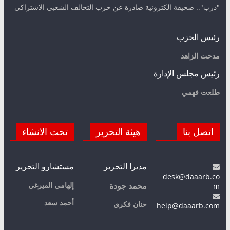
"درب".. صحيفة الكترونية صادرة عن حزب التحالف الشعبي الاشتراكي
رئيس الحزب
مدحت الزاهد
رئيس مجلس الإدارة
طلعت فهمي
اتصل بنا
هيئة التحرير
تحت الانشاء
مديرا التحرير
مستشارو التحرير
desk@daaarb.co
m
إلهامي الميرغي
محمد جودة
أحمد سعد
حنان فكري
help@daaarb.com