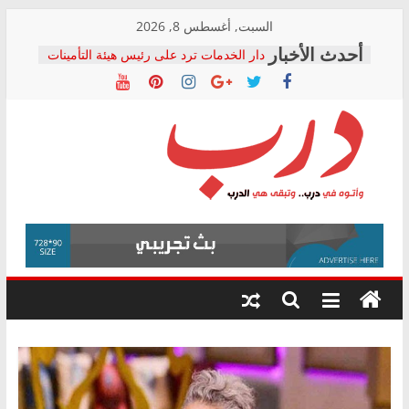
Skip
السبت, أغسطس 8, 2026
to
دار الخدمات ترد على رئيس هيئة التأمينات
content
بعد مؤتمره الصحفي: إنكار الأزمة لا ينهي
معاناة أصحاب المعاشات.. ونطالب بكشف
الشركة المنفذة
فرحات سليمان يكتب: القطاع الصحي إلى
أين؟
حزب التحالف الشعبي يطلق لجنة “الحق
درب
في الصحة” بالإسكندرية لرصد الانتهاكات
ودعم المرضى
صور .. اعتماد الرسومات النهائية للقرار
وأتوه
الوزاري لمدينة الصحفيين.. وانتهاء أعمال
في
إنشاء المبنى الإداري
درب..
المجلس القومي لحقوق الإنسان يعلن
وتبقى
متابعة قضية الدكتور محمد زهران.. ويؤكد:
هي
قرينة البراءة وضمانات المحاكمة العادلة
حق أصيل
الدرب