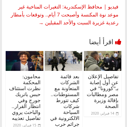
فيديو | محافظ الإسكندرية: التغيرات المناخية غير
موعد نوة المكنسة وأصبحت 7 أيام.. وتوقعات بأمطار
رعدية غزيرة السبت والأحد المقبلين
→
تفاصيل الإعلان
بعد قائمة
محامون:
عن أول إصابة
الشركات
المحكمة
بـ”كورونا” في
المتعاونة مع
نظرت استئناف
مصر ومطالبات
المستوطنات..
حبس باتريك
بإقالة وزيرة
كيف تتورط
جورج وفي
الصحة
شركات
انتظار القرار..
السياحة
والباحث يروي
14 فبراير، 2020
الالكترونية في
تفاصيل تعذيبه
جرائم حرب
15 فبراير، 2020