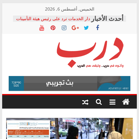
Skip
الخميس, أغسطس 6, 2026
to
دار الخدمات ترد على رئيس هيئة التأمينات
content
بعد مؤتمره الصحفي: إنكار الأزمة لا ينهي
معاناة أصحاب المعاشات.. ونطالب بكشف
الشركة المنفذة
فرحات سليمان يكتب: القطاع الصحي إلى
أين؟
حزب التحالف الشعبي يطلق لجنة “الحق
درب
في الصحة” بالإسكندرية لرصد الانتهاكات
ودعم المرضى
صور .. اعتماد الرسومات النهائية للقرار
وأتوه
الوزاري لمدينة الصحفيين.. وانتهاء أعمال
في
إنشاء المبنى الإداري
درب..
المجلس القومي لحقوق الإنسان يعلن
وتبقى
متابعة قضية الدكتور محمد زهران.. ويؤكد:
هي
قرينة البراءة وضمانات المحاكمة العادلة
حق أصيل
الدرب