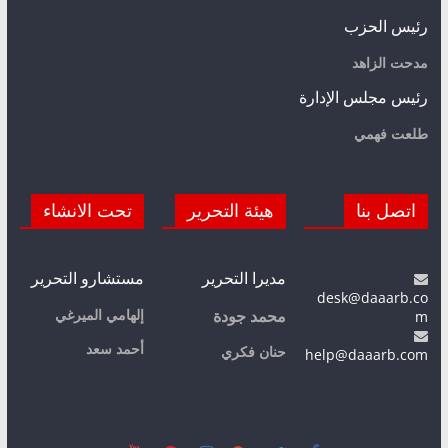
رئيس الحزب
مدحت الزاهد
رئيس مجلس الإدارة
طلعت فهمي
اتصل بنا
هيئة التحرير
تحت الانشاء
مديرا التحرير
مستشارو التحرير
desk@daaarb.co
m
إلهامي الميرغي
محمد جودة
أحمد سعد
حنان فكري
help@daaarb.com