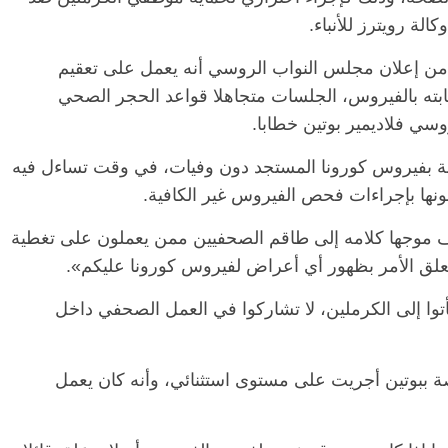
ة رويترز للأنباء.
 من إعلان مجلس النواب الروسي أنه يعمل على تعقيم
الرئيسية
مصر
ناس وناس
ابته بالفيروس، الجلسات متجاهلا قواعد الحجر الصحي
ناس وناس
مقعد شاغر على مائدة الإفطار.. يحي
وسي فلاديمير بوتين خطابا.
 د. نور فرحات فقيه
حسين عبدالهادي فارس مقاومة
ضايا الوطن وانحاز
الخصخصة الذي دافع عن المال العام
نها سجلت رسميا 34 حالة إصابة بفيروس كورونا المستجد دون وفيات، في وقت تساءل فيه
(بروفايل)
21 فبراير، 2026
ونها بإجراءات فحص الفيروس غير الكافية.
 موجها كلامه إلى طاقم الصحفيين ممن يعملون على تغطية
تعلق الأمر بظهور أي أعراض لفيروس كورونا عليكم».
وا إلى الكرملين، لا تشاركوا في العمل الصحفي داخل
صة ببوتين أجريت على مستوى استثنائي، وأنه كان يعمل