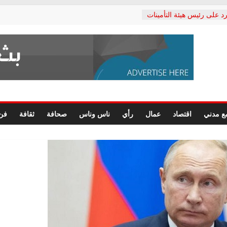
د على رئيس هيئة التأمينات
حفي: إنكار الأزمة لا ينهي
 المعاشات.. ونطالب بكشف
ة
 يكتب: القطاع الصحي إلى
الشعبي يطلق لجنة “الحق
إسكندرية لرصد الانتهاكات
الرسومات النهائية للقرار
ع مدني
اقتصاد
عمال
رأي
ناس وناس
صحافة
ثقافة
فن
 الصحفيين.. وانتهاء أعمال
لإداري
 لحقوق الإنسان يعلن
دكتور محمد زهران.. ويؤكد:
وضمانات المحاكمة العادلة