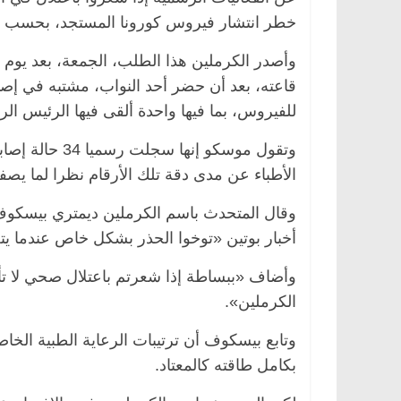
خطر انتشار فيروس كورونا المستجد، بحسب وكال
وأصدر الكرملين هذا الطلب، الجمعة، بعد يوم
قاعته، بعد أن حضر أحد النواب، مشتبه في إص
الرئيسية
مصر
ناس وناس
الرئيسية
مصر
للفيروس، بما فيها واحدة ألقى فيها الرئيس الر
د. عبدالخالق فاروق.. خبير اقتصادي
في ذكرى رحيله..
يحتفل بذكرى ميلاده وحيداً على أبواب
قانوني دافع عن ق
وتقول موسكو إ
السبعين (بروفايل)
للحرية (بروفايل)
26 يناير، 2026
26 يناير، 2026
الأطباء عن مدى دقة تلك الأرقام نظرا لما يصف
وقال المتحدث باسم الكرملين ديمتري بيسكوف
أخبار بوتين «توخوا الحذر بشكل خاص عندما ي
وأضاف «ببساطة إذا شعرتم باعتلال صحي لا تأت
الكرملين».
وتابع بيسكوف أن ترتيبات الرعاية الطبية الخا
بكامل طاقته كالمعتاد.