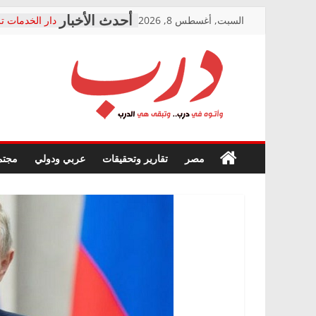
Skip
السبت, أغسطس 8, 2026
دار الخدمات تر
to
بعد مؤتمره الص
معاناة أصحاب
content
الشركة المنفذ
فرحات سليمان
درب
أين؟
حزب التحالف 
في الصحة” بال
وأتوه
ودعم المرضى
صور .. اعتماد 
في
مصر
تقارير وتحقيقات
عربي ودولي
مجتم
الوزاري لمدينة
درب..
إنشاء المبنى ا
وتبقى
المجلس القومي
هي
متابعة قضية ال
الدرب
قرينة البراءة 
حق أصيل