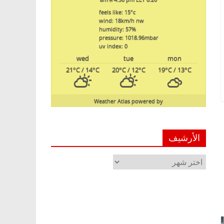
feels like: 15
°c
wind: 18
km/h
nw
humidity: 57
%
pressure: 1018.96
mbar
uv index: 0
wed
tue
mon
21
°C
/ 14
°C
20
°C
/ 12
°C
19
°C
/ 13
°C
Weather Atlas
powered by
الأرشيف
الأرشيف