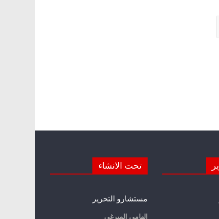
ير
تحت الانشاء
مستشارو التحرير
إلهامي الميرغي