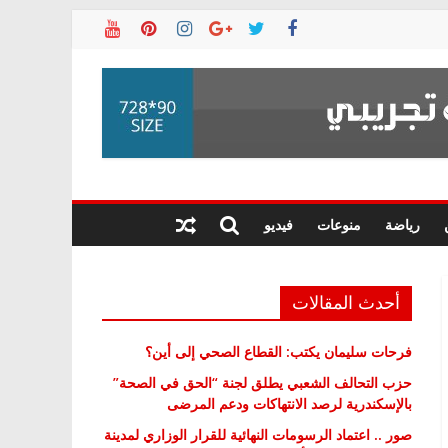
رياضة
منوعات
فيديو
أحدث المقالات
فرحات سليمان يكتب: القطاع الصحي إلى أين؟
حزب التحالف الشعبي يطلق لجنة “الحق في الصحة”
بالإسكندرية لرصد الانتهاكات ودعم المرضى
صور .. اعتماد الرسومات النهائية للقرار الوزاري لمدينة