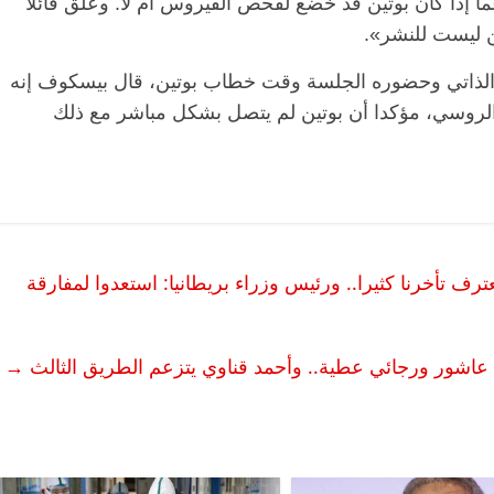
 إذا كان بوتين قد خضع لفحص الفيروس أم لا. وعلق قائلا
ن ليست للنشر».
ر الذاتي وحضوره الجلسة وقت خطاب بوتين، قال بيسكوف إنه
الروسي، مؤكدا أن بوتين لم يتصل بشكل مباشر مع ذلك
ترف تأخرنا كثيرا.. ورئيس وزراء بريطانيا: استعدوا لمفارقة
 عاشور ورجائي عطية.. وأحمد قناوي يتزعم الطريق الثالث
→