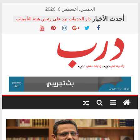
Skip
الخميس, أغسطس 6, 2026
to
دار الخدمات ترد على رئيس هيئة التأمينات
content
بعد مؤتمره الصحفي: إنكار الأزمة لا ينهي
معاناة أصحاب المعاشات.. ونطالب بكشف
الشركة المنفذة
فرحات سليمان يكتب: القطاع الصحي إلى
أين؟
حزب التحالف الشعبي يطلق لجنة “الحق
درب
في الصحة” بالإسكندرية لرصد الانتهاكات
ودعم المرضى
صور .. اعتماد الرسومات النهائية للقرار
وأتوه
الوزاري لمدينة الصحفيين.. وانتهاء أعمال
في
إنشاء المبنى الإداري
درب..
المجلس القومي لحقوق الإنسان يعلن
وتبقى
متابعة قضية الدكتور محمد زهران.. ويؤكد:
هي
قرينة البراءة وضمانات المحاكمة العادلة
حق أصيل
الدرب