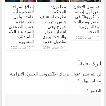
تفاصيل الإعلان
محامون:
إطلاق سراح
عن أول إصابة
المحكمة
الصحفية آية
بـ”كورونا” في
نظرت استئناف
حامد.. وأول
مصر ومطالبات
حبس باتريك
نظر لتجديد
بإقالة وزيرة
جورج وفي
حبس الصحفي
الصحة
انتظار القرار..
السيد عبد اللاه
والباحث يروي
أمام دائرة
14 فبراير، 2020
تفاصيل تعذيبه
المشورة
15 فبراير، 2020
15 فبراير، 2020
اترك تعليقاً
لن يتم نشر عنوان بريدك الإلكتروني.
الحقول الإلزامية
مشار إليها بـ
*
التعليق
*