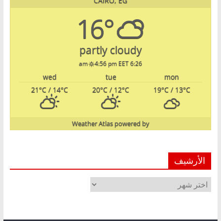
CAIRO, EG
16°
partly cloudy
4:56 pm EET
6:26 am
wed
tue
mon
21
°C
/ 14
°C
20
°C
/ 12
°C
19
°C
/ 13
°C
Weather Atlas
powered by
الأرشيف
الأرشيف