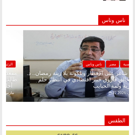
ناس وناس
الرئيسية
مصر
ناس وناس
مقعد شاغر على الإفطار وبلكونة بلا زينة رمضان.. د.
عبدالخالق فاروق خبير اقتصادي في انتظار حلم
الحرية ولمة الحبايب
22 فبراير، 2026
الطقس