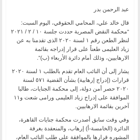
عبد الرحمن بدر
قال خالد علي، المحامي الحقوقي، اليوم السبت:
“محكمة النقض المصرية حددت جلسة ١٠ / ٢ / ٢٠٢١
لنظر الطعن رقم ١ لسنة ٢٠٢٠ الذى تقدمنا به عن
زياد العليمى طعناً على قرار إدراجه بقائمة
الارهابيين، وذلك أمام دائرة الأربعاء (ب)”.
يشار إلى أن النائب العام تقدم بالطلب ١ لسنة ٢٠٢٠
قرارات (إدراج إرهابية) بشأن القضية ٥٧١ لسنة
٢٠٢٠ حصر أمن دولة، إلى محكمة الجنايات، طالبا
الموافقة على إدراج زياد العليمى ورامى شعت و١١
آخرين بقائمة الارهابيين.
وفي وقت سابق أصدرت محكمة جنايات القاهرة،
الدائرة (الخامسة-أ) إرهاب، والمنعقدة بغرفة
المشوره قرارها بالموافقة على طلب النائب العام،