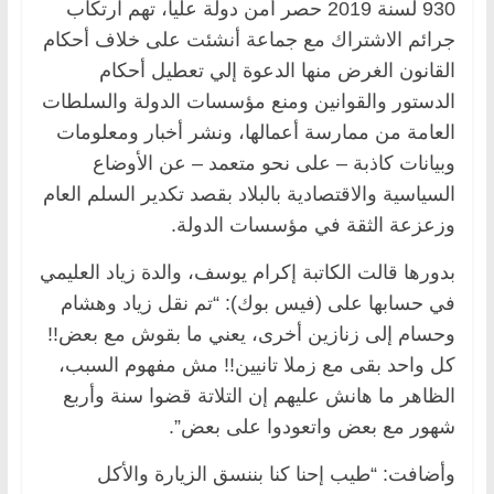
930 لسنة 2019 حصر أمن دولة عليا، تهم ارتكاب
جرائم الاشتراك مع جماعة أنشئت على خلاف أحكام
القانون الغرض منها الدعوة إلي تعطيل أحكام
الدستور والقوانين ومنع مؤسسات الدولة والسلطات
العامة من ممارسة أعمالها، ونشر أخبار ومعلومات
وبيانات كاذبة – على نحو متعمد – عن الأوضاع
السياسية والاقتصادية بالبلاد بقصد تكدير السلم العام
وزعزعة الثقة في مؤسسات الدولة.
بدورها قالت الكاتبة إكرام يوسف، والدة زياد العليمي
في حسابها على (فيس بوك): “تم نقل زياد وهشام
وحسام إلى زنازين أخرى، يعني ما بقوش مع بعض!!
كل واحد بقى مع زملا تانيين!! مش مفهوم السبب،
الظاهر ما هانش عليهم إن التلاتة قضوا سنة وأربع
شهور مع بعض واتعودوا على بعض”.
وأضافت: “طيب إحنا كنا بننسق الزيارة والأكل