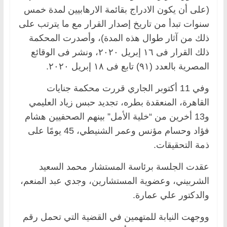
(على أن يكون الادراج بقائمة الارهابيين لمدة خمس
سنوات تبدأ من تاريخ إصدار القرار مع ما يترتب على
ذلك من آثار طوال هذه المدة)، وأصدرت المحكمة
ذلك القرار فى ١٦ إبريل ٢٠٢٠، ونشر فى الوقائع
المصرية بالعدد (٩١) تابع فى ١٨ إبريل ٢٠٢٠.
وفي 11 أكتوبر الجاري قررت محكمة جنايات
القاهرة، المنعقدة بطره، تجديد حبس زياد العليمي
و13 أخرين من “خلية الأمل” بينهم الصحفيين هشام
فؤاد وحسام مؤنس وعمر الشنيطي، 45 يومًا على
ذمة التحقيقات.
عقدت الجلسة برئاسة المستشار محمد السعيد
الشربيني، وعضوية المستشارين، وجدي عبد المنعم،
والدكتور علي عمارة.
ووجهت النيابة للمتهمين في القضية التي تحمل رقم