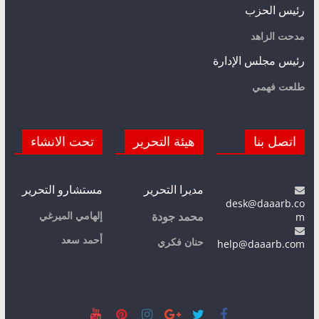
رئيس الحزب
مدحت الزاهد
رئيس مجلس الإدارة
طلعت فهمي
اتصل بنا
هيئة التحرير
تحت الانشاء
مديرا التحرير
مستشارو التحرير
desk@daaarb.co
m
إلهامي الميرغي
محمد جودة
أحمد سعد
حنان فكري
help@daaarb.com