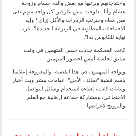
واحتياجاتهم ونرتبها مع بعض والدة حسام وزوجة
هشام وأنا.. دلوقت مش عارفين كل واحد منهم بقى
مين معاه وحنرتب الزيارات والأكل إزاي؟ وإيه
الاحتياجات المطلوبة في الزنزانة الجديدة؟، يارب
نهاية للكابوس ده!”.
كانت المحكمة جددت حبس المتهمين في وقت
سابق لجلسة أمس لحضور المتهمين.
ويواجه المتهمون في هذا القضية، والمعروفة إعلاميا
باسم قضية “تحالف الأمل”، اتهامات بنشر وبث أخبار
وبيانات كاذبة، إساءة استخدام وسائل التواصل
الاجتماعي، ومشاركة جماعة إرهابية مع العلم
والترويج لأغراضها.
←
تطورات أزمة سد النهضة.. ترامب: مصر قد تفجر