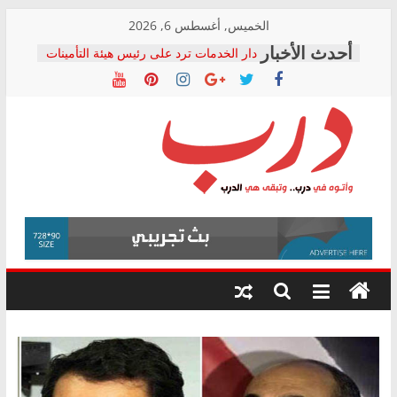
Skip
الخميس, أغسطس 6, 2026
to
دار الخدمات ترد على رئيس هيئة التأمينات
content
بعد مؤتمره الصحفي: إنكار الأزمة لا ينهي
معاناة أصحاب المعاشات.. ونطالب بكشف
الشركة المنفذة
فرحات سليمان يكتب: القطاع الصحي إلى
أين؟
حزب التحالف الشعبي يطلق لجنة “الحق
درب
في الصحة” بالإسكندرية لرصد الانتهاكات
ودعم المرضى
صور .. اعتماد الرسومات النهائية للقرار
وأتوه
الوزاري لمدينة الصحفيين.. وانتهاء أعمال
في
إنشاء المبنى الإداري
درب..
المجلس القومي لحقوق الإنسان يعلن
وتبقى
متابعة قضية الدكتور محمد زهران.. ويؤكد:
هي
قرينة البراءة وضمانات المحاكمة العادلة
حق أصيل
الدرب