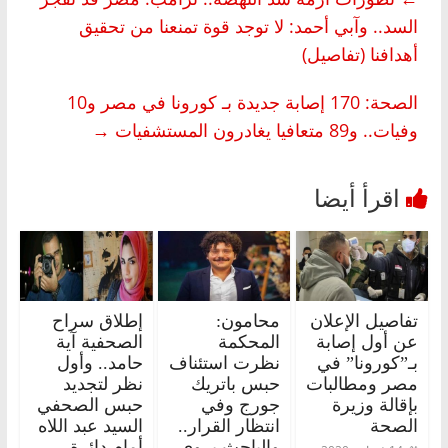
السد.. وآبي أحمد: لا توجد قوة تمنعنا من تحقيق
أهدافنا (تفاصيل)
الصحة: 170 إصابة جديدة بـ كورونا في مصر و10
وفيات.. و89 متعافيا يغادرون المستشفيات
→
تفاصيل الإعلان
محامون:
إطلاق سراح
عن أول إصابة
المحكمة
الصحفية آية
بـ”كورونا” في
نظرت استئناف
حامد.. وأول
مصر ومطالبات
حبس باتريك
نظر لتجديد
بإقالة وزيرة
جورج وفي
حبس الصحفي
الصحة
انتظار القرار..
السيد عبد اللاه
والباحث يروي
أمام دائرة