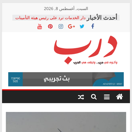
Skip
السبت, أغسطس 8, 2026
to
دار الخدمات ترد على رئيس هيئة التأمينات
content
بعد مؤتمره الصحفي: إنكار الأزمة لا ينهي
معاناة أصحاب المعاشات.. ونطالب بكشف
الشركة المنفذة
فرحات سليمان يكتب: القطاع الصحي إلى
أين؟
حزب التحالف الشعبي يطلق لجنة “الحق
درب
في الصحة” بالإسكندرية لرصد الانتهاكات
ودعم المرضى
صور .. اعتماد الرسومات النهائية للقرار
وأتوه
الوزاري لمدينة الصحفيين.. وانتهاء أعمال
في
إنشاء المبنى الإداري
درب..
المجلس القومي لحقوق الإنسان يعلن
وتبقى
متابعة قضية الدكتور محمد زهران.. ويؤكد:
هي
قرينة البراءة وضمانات المحاكمة العادلة
حق أصيل
الدرب