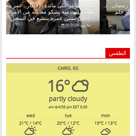
اغر على الإفطار وبلكونة بلا زينة رمضان.. د.
مقعد شاغر 
الق فاروق خبير اقتصادي في انتظار حلم
طالب الهندس
أحلى سنين عمره بتضيع في السجن
20
15 مارس، 2026
الطقس
CAIRO, EG
16°
partly cloudy
4:56 pm EET
6:26 am
wed
tue
mon
21
°C
/ 14
°C
20
°C
/ 12
°C
19
°C
/ 13
°C