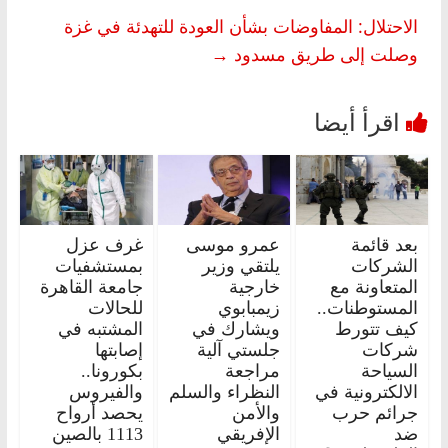
الاحتلال: المفاوضات بشأن العودة للتهدئة في غزة
وصلت إلى طريق مسدود
→
بعد قائمة
عمرو موسى
غرف عزل
الشركات
يلتقي وزير
بمستشفيات
المتعاونة مع
خارجية
جامعة القاهرة
المستوطنات..
زيمبابوي
للحالات
كيف تتورط
ويشارك في
المشتبه في
شركات
جلستي آلية
إصابتها
السياحة
مراجعة
بكورونا..
الالكترونية في
النظراء والسلم
والفيروس
جرائم حرب
والأمن
يحصد أرواح
ضد
الإفريقي
1113 بالصين