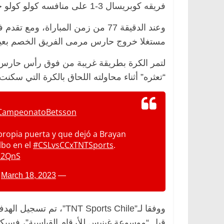
فريقه كوبريسال 3-1 على منافسه كولو كولو خلال منافسات الدوري التشيلي.
مستغلا خروج حارس مرمى الفريق الخصم بعيد
الرئيسية
مصر
ناس وناس
الرئيسية
مصر
ن
لتمر الكرة بطريقة غريبة من فوق رأس حارس فر
د. عبدالخالق فاروق.. خبير اقتصادي
في ذكرى رحيله.. د
يحتفل بذكرى ميلاده وحيداً على أبواب
قانوني دافع عن قض
“تعثره” أثناء محاولته اللحاق بالكرة التي سكن
السبعين (بروفايل)
للحرية (بروفايل)
26 يناير، 2026
26 يناير، 2026
CampeonatoBetsson
propia puerta y que dejó a Brayan
lbo en el
#CSLvsCCxTNTSports
.
22QnS
March 18, 2023
— TNT Sports Chile (@TNTSportsCL)