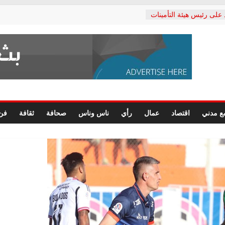
 على رئيس هيئة التأمينات
ي: إنكار الأزمة لا ينهي
لمعاشات.. ونطالب بكشف
كتب: القطاع الصحي إلى
شعبي يطلق لجنة “الحق
كندرية لرصد الانتهاكات
رسومات النهائية للقرار
ع مدني
اقتصاد
عمال
رأي
ناس وناس
صحافة
ثقافة
فن
لصحفيين.. وانتهاء أعمال
داري
لحقوق الإنسان يعلن
كتور محمد زهران.. ويؤكد:
مانات المحاكمة العادلة