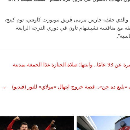
لقياسي المسجل حاليا هو 96.01 مترا، والذي حققه حارس مرمى فريق نيوبورت كاونتي، توم كينج،
اراة جمعت فريقه مع منافسه تشيلتنهام تاون في دوري الدرجة الرابعة
اسية”.
وداعًا أبلة فضيلة.. الموت يُغيب الإذاعية الكبيرة عن 93 عامًا.. وابنتها: صلاة الجنازة غدًا الجمعة بمدينة
«بليغ ده جن».. قصة خروج ابتهال «مولاي» للنور (فيديو)
→