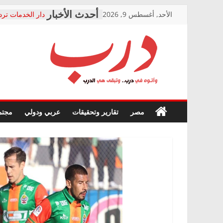
Skip
الأحد, أغسطس 9, 2026
دار الخدمات ترد
to
بعد مؤتمره الصحف
معاناة أصحاب ا
content
الشركة المنفذة
فرحات سليمان ي
درب
أين؟
حزب التحالف ال
في الصحة” بالإس
وأتوه
ودعم المرضى
صور .. اعتماد ال
في
مصر
تقارير وتحقيقات
عربي ودولي
مجتم
الوزاري لمدينة ا
درب..
إنشاء المبنى الإ
وتبقى
المجلس القومي 
هي
متابعة قضية الد
الدرب
قرينة البراءة وض
حق أصيل