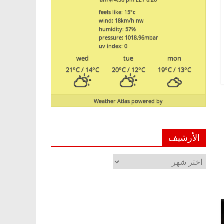
feels like: 15
°c
wind: 18
km/h
nw
humidity: 57
%
pressure: 1018.96
mbar
uv index: 0
wed
tue
mon
21
°C
/ 14
°C
20
°C
/ 12
°C
19
°C
/ 13
°C
Weather Atlas
powered by
الأرشيف
الأرشيف