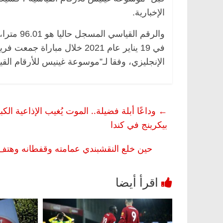
الإخبارية.
والرقم ا
في 19 يناير عام 2021 خلال مب
الإنجليزي، وفقا لـ”موسوعة غينيس للأرقام القي
←
بيكرينج في كندا
حين خلع النقشبندي عمامته وقفطانه وهتف 