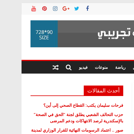
رياضة
منوعات
فيديو
أحدث المقالات
فرحات سليمان يكتب: القطاع الصحي إلى أين؟
حزب التحالف الشعبي يطلق لجنة “الحق في الصحة”
بالإسكندرية لرصد الانتهاكات ودعم المرضى
صور .. اعتماد الرسومات النهائية للقرار الوزاري لمدينة