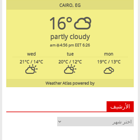
CAIRO, EG
16°
partly cloudy
4:56 pm EET
6:26 am
wed
tue
mon
21
°C
/ 14
°C
20
°C
/ 12
°C
19
°C
/ 13
°C
Weather Atlas
powered by
الأرشيف
الأرشيف