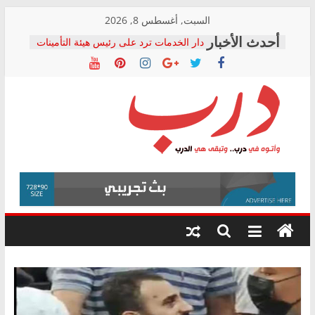
Skip
السبت, أغسطس 8, 2026
to
دار الخدمات ترد على رئيس هيئة التأمينات
content
بعد مؤتمره الصحفي: إنكار الأزمة لا ينهي
معاناة أصحاب المعاشات.. ونطالب بكشف
الشركة المنفذة
فرحات سليمان يكتب: القطاع الصحي إلى
أين؟
حزب التحالف الشعبي يطلق لجنة “الحق
درب
في الصحة” بالإسكندرية لرصد الانتهاكات
ودعم المرضى
صور .. اعتماد الرسومات النهائية للقرار
وأتوه
الوزاري لمدينة الصحفيين.. وانتهاء أعمال
في
إنشاء المبنى الإداري
درب..
المجلس القومي لحقوق الإنسان يعلن
وتبقى
متابعة قضية الدكتور محمد زهران.. ويؤكد:
هي
قرينة البراءة وضمانات المحاكمة العادلة
حق أصيل
الدرب