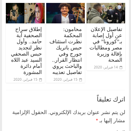
تفاصيل الإعلان
محامون:
إطلاق سراح
عن أول إصابة
المحكمة
الصحفية آية
بـ”كورونا” في
نظرت استئناف
حامد.. وأول
مصر ومطالبات
حبس باتريك
نظر لتجديد
بإقالة وزيرة
جورج وفي
حبس الصحفي
الصحة
انتظار القرار..
السيد عبد اللاه
والباحث يروي
أمام دائرة
14 فبراير، 2020
تفاصيل تعذيبه
المشورة
15 فبراير، 2020
15 فبراير، 2020
اترك تعليقاً
لن يتم نشر عنوان بريدك الإلكتروني.
الحقول الإلزامية
مشار إليها بـ
*