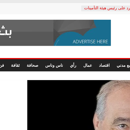
د على رئيس هيئة التأمينات
حفي: إنكار الأزمة لا ينهي
 المعاشات.. ونطالب بكشف
ة
 يكتب: القطاع الصحي إلى
الشعبي يطلق لجنة “الحق
إسكندرية لرصد الانتهاكات
الرسومات النهائية للقرار
ع مدني
اقتصاد
عمال
رأي
ناس وناس
صحافة
ثقافة
فن
 الصحفيين.. وانتهاء أعمال
لإداري
 لحقوق الإنسان يعلن
دكتور محمد زهران.. ويؤكد:
وضمانات المحاكمة العادلة