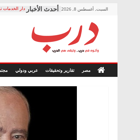
Skip
السبت, أغسطس 8, 2026
دار الخدمات تر
to
بعد مؤتمره الص
معاناة أصحاب
content
الشركة المنفذ
فرحات سليمان
درب
أين؟
حزب التحالف 
في الصحة” بال
وأتوه
ودعم المرضى
صور .. اعتماد 
في
مصر
تقارير وتحقيقات
عربي ودولي
مجتم
الوزاري لمدينة
درب..
إنشاء المبنى ا
وتبقى
المجلس القومي
هي
متابعة قضية ال
الدرب
قرينة البراءة 
حق أصيل