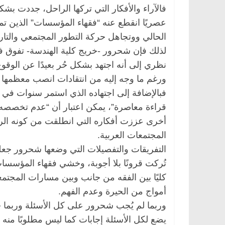
فالآراء والأفكار التي تركها الراحل، جددت بشك
عصريًا انقطع عنه “فقهاء المؤسسات” الذين تم
الحالي ووتجاهل حركة التطور المجتمعي والتار
ناس وناس
الرئيسية
مصر
ناس وناس
لذلك فإن شحرور -خريج كلية الهندسة- تفوق 
اروق.. خبير اقتصادي
في ذكرى رحيله.. د. نور فرحات ف
نظري إلى أنه اجتهد بشكل حُر بعيدًا عن الوق
لاده وحيداً على أبواب
قانوني دافع عن قضايا الوطن وانح
ورغم ما وجه إليه من انتقادات انصب معظمها
للحرية (بروفايل)
فبالإضافة إلى اجتهاده الذي استمر سنوات في ا
26 يناير، 2026
قراءة معاصرة”، يمكن اعتبار أن “عدم تخصصه”
أخرى عززت أفكاره التي انطلقت من كونه الر
المجتمعات العربية.
التفريقات والتفصيلات التي وضعها شحرور جعل
تُركت قرونًا بلا أجوبة، وخشي فقهاء المؤسسات 
كليًا بين الفقه من جانب وبين مسارات المجتم
أمواج من الحيرة وعدم الفهم.
وربما لم يُجب شحرور على كل الأسئلة وربما جا
يضع لكل الأسئلة إجابات كما ليس مطلوبًا منه