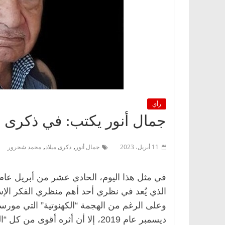
رأي
جمال أنور يكتب: في ذكرى 
,
,
11 أبريل، 2023
جمال أنور
ذكرى ميلاد
محمد شحرور
الذي يُعد في نظري أحد أهم منظري الفكر الإ
ديسمبر عام 2019، إلا أن أثره أقوى من كل “التحصينات الدفاعية” التي اعتصم بها خصومه.