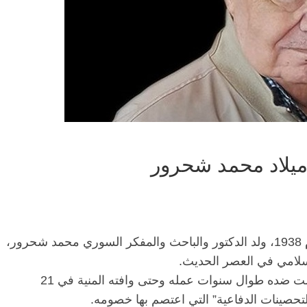
ميلاد محمد شحرور
في مثل هذا اليوم، الحادي عشر من أبريل عام 1938، ولد الدكتور والباحث والمفكر السوري محمد شحرور،
سلامي في العصر الحديث.
وعلى الرغم من الهجمة “الكهنوتية” التي مورست ضده طوال سنوات عمله وحتى وافته المنية في 21