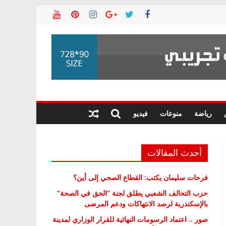
رياضة
منوعات
فيديو
أحدث المقالات
فرحات سليمان يكتب: القطاع الصحي إلى أين؟
حزب التحالف الشعبي يطلق لجنة “الحق في الصحة”
بالإسكندرية لرصد الانتهاكات ودعم المرضى
صور .. اعتماد الرسومات النهائية للقرار الوزاري لمدينة