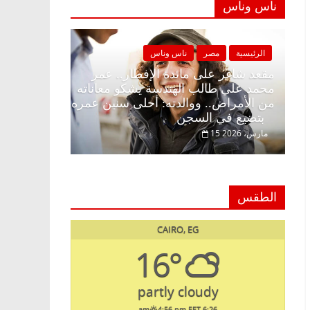
ناس وناس
مصر
ناس وناس
الرئيسية
مصر
ناس وناس
 على الإفطار وبلكونة بلا زينة
مقعد شاغر على مائدة الإفطا
. عبدالخالق فاروق خبير
محمد علي طالب الهندسة يشك
ي انتظار حلم الحرية ولمة
من الأمراض.. ووالدته: أحلى
بتضيع في السجن
15 مارس، 2026
الطقس
CAIRO, EG
16°
partly cloudy
4:56 pm EET
6:26 am