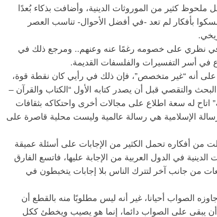
ل ملحوظ كثير من الموروثات الدينية، وأضافت بذكاء بُعدًا
سكوا بأفكار لم تعد -في أفضل الأحوال- تناسب العصر
يخي.
الرئيسية
مصر
ناس وناس
الرئيسية
في نظري على خصومه رغمًا عنه وعنهم.. ومرجع ذلك في
مقعد شاغر على مائدة الإفطار.. يحيى
مقعد شاغر
قيه
حسين عبدالهادي فارس مقاومة
رمضان.. د
وع في أسر التفسيرات والفلسفات القديمة.
از
الخصخصة الذي دافع عن المال العام
اقتصادي ف
 على أنه “غير متخصص”، فإن ذلك في رأيي كان نقطة قوة،
(بروفايل)
الحبايب
لبحث والتقصي قبل أن يصدر كتابه الأول “الكتاب والقرآن –
21 فبراير، 2026
22 فبراير، 2026
 اتاح له سعة اطلاع على مجالات أخرى واحتكاكه بثقافات
سالة الإسلامية هي رسالة عالمية وليست محلية قاصرة على
ت من أفكاره تحمل الكثير من الإجابات على أسئلة عميقة
الدينية في الدول العربية من الإجابة عليها، فاتسع الفارق
عات من جانب آخر لتترك الناس بلا إجابات يتخبطون في
وزه الصواب أحيانا، غير أنه ليس مطلوبًا منه بالقطع أن
 أن يبقى على الصواب دائما، إنما هو يصيب ويخطئ ككل