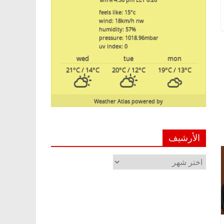
feels like: 15
°c
wind: 18
km/h
nw
humidity: 57
%
pressure: 1018.96
mbar
uv index: 0
wed
tue
mon
21
°C
/ 14
°C
20
°C
/ 12
°C
19
°C
/ 13
°C
Weather Atlas
powered by
الأرشيف
الأرشيف