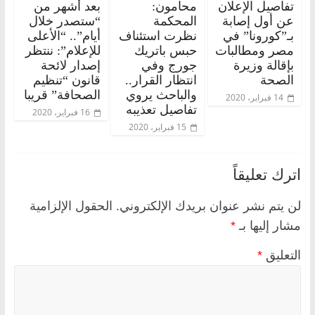
تفاصيل الإعلان
محامون:
بعد أشهر من
عن أول إصابة
المحكمة
“ستصدر خلال
بـ”كورونا” في
نظرت استئناف
أيام”.. “الأعلى
مصر ومطالبات
حبس باتريك
للإعلام”: ننتظر
بإقالة وزيرة
جورج وفي
إصدار لائحة
الصحة
انتظار القرار..
قانون “تنظيم
والباحث يروي
الصحافة” قريبا
14 فبراير، 2020
تفاصيل تعذيبه
16 فبراير، 2020
15 فبراير، 2020
اترك تعليقاً
لن يتم نشر عنوان بريدك الإلكتروني.
الحقول الإلزامية
مشار إليها بـ
*
التعليق
*