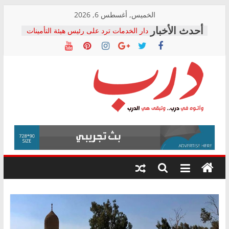
Skip
الخميس, أغسطس 6, 2026
to
دار الخدمات ترد على رئيس هيئة التأمينات
content
بعد مؤتمره الصحفي: إنكار الأزمة لا ينهي
معاناة أصحاب المعاشات.. ونطالب بكشف
الشركة المنفذة
فرحات سليمان يكتب: القطاع الصحي إلى
أين؟
حزب التحالف الشعبي يطلق لجنة “الحق
درب
في الصحة” بالإسكندرية لرصد الانتهاكات
ودعم المرضى
صور .. اعتماد الرسومات النهائية للقرار
وأتوه
الوزاري لمدينة الصحفيين.. وانتهاء أعمال
في
إنشاء المبنى الإداري
درب..
المجلس القومي لحقوق الإنسان يعلن
وتبقى
متابعة قضية الدكتور محمد زهران.. ويؤكد:
هي
قرينة البراءة وضمانات المحاكمة العادلة
حق أصيل
الدرب