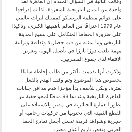
وقالت النائبة في السؤال المقدم إن القاهرة تعد
واحدة من المدن التاريخية المتفردة، لذا تم إدراجها
على قوائم منظمة اليونسكو كممتلك لتراث عالمي
عام 1979 اعترافًا من العالم بأهميتها الكبرى، وتأكيدًا
على ضرورة الحفاظ المتكامل على نسيج المدينة
التاريخي وما يمثله من قيم حضارية وثقافية وتراثية
مهمة تلعب دورًا بارزًا في تأصيل الهوية وتعزيز
الانتماء لدى جموع المصريين.
وذكرت أنها تقدمت بأكثر من طلب إحاطة سابقًا
بخصوص هذا الموضوع وتم وقف الهدم بالفعل
لفترة، ولكن للأسف بدأ مؤخرًا هدم مدافن جبانات
القاهرة التاريخية وعددها 98 مدفنًا لمحو حقبة من
تطور العمارة الجنائزية في مصر والاستيلاء على
القطع الثمينة التي تحتويها من تركيبات رخامية أو
حجرية وشواهد فريدة تحمل أجمل نماذج الخط
العربي وتقص تاريخ أعيان مصر.