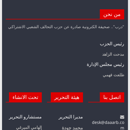
من نحن
"درب".. صحيفة الكترونية صادرة عن حزب التحالف الشعبي الاشتراكي
رئيس الحزب
مدحت الزاهد
رئيس مجلس الإدارة
طلعت فهمي
اتصل بنا
هيئة التحرير
تحت الانشاء
مديرا التحرير
مستشارو التحرير
desk@daaarb.co
m
إلهامي الميرغي
محمد جودة