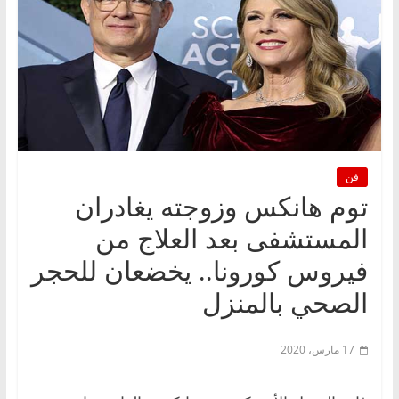
فن
توم هانكس وزوجته يغادران
المستشفى بعد العلاج من
فيروس كورونا.. يخضعان للحجر
الصحي بالمنزل
17 مارس، 2020