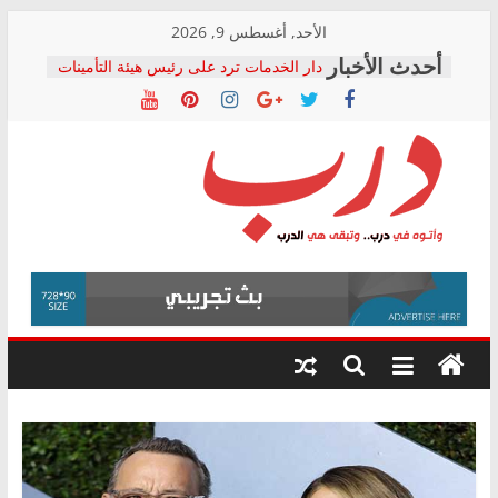
Skip
الأحد, أغسطس 9, 2026
to
دار الخدمات ترد على رئيس هيئة التأمينات
content
بعد مؤتمره الصحفي: إنكار الأزمة لا ينهي
معاناة أصحاب المعاشات.. ونطالب بكشف
الشركة المنفذة
فرحات سليمان يكتب: القطاع الصحي إلى
أين؟
حزب التحالف الشعبي يطلق لجنة “الحق
درب
في الصحة” بالإسكندرية لرصد الانتهاكات
ودعم المرضى
صور .. اعتماد الرسومات النهائية للقرار
وأتوه
الوزاري لمدينة الصحفيين.. وانتهاء أعمال
في
إنشاء المبنى الإداري
درب..
المجلس القومي لحقوق الإنسان يعلن
وتبقى
متابعة قضية الدكتور محمد زهران.. ويؤكد:
هي
قرينة البراءة وضمانات المحاكمة العادلة
حق أصيل
الدرب