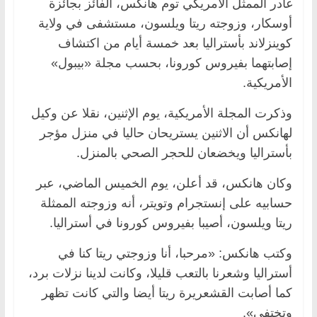
غادر الممثل الأمريكي توم هانكس، الفائز بجائزة
أوسكار، وزوجته ريتا ويلسون، مستشفى في ولاية
كوينزلاند بأستراليا بعد خمسة أيام من اكتشاف
إصابتهما بفيروس كورونا، بحسب مجلة «بيبول»
الأمريكية.
وذكرت المجلة الأمريكية، يوم الإثنين، نقلا عن وكيل
لهانكس أن الاثنين يستريحان حاليا في منزل مؤجر
بأستراليا ويخضعان للحجر الصحي بالمنزل.
وكان هانكس، قد أعلن، يوم الخميس الماضي، عبر
حسابيه على إنستجرام وتويتر، أنه وزوجته الممثلة
ريتا ويلسون، أصيبا بفيروس كورونا في أستراليا.
وكتب هانكس: «مرحبا، أنا وزوجتي ريتا كنا في
أستراليا وشعرنا بالتعب قليلا، وكانت لدينا نزلات برد،
كما أصابت القشعريرة ريتا أيضا والتي كانت تظهر
وتختفي».