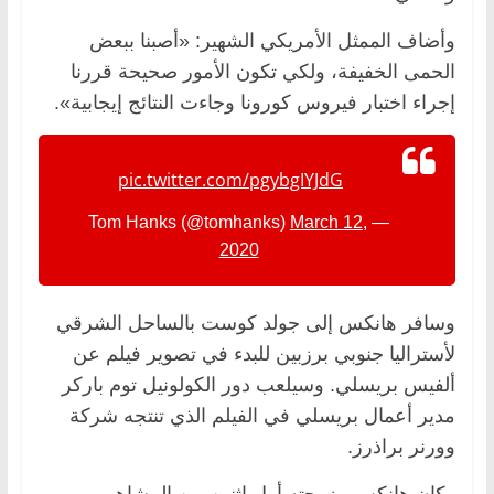
وأضاف الممثل الأمريكي الشهير: «أصبنا ببعض
الحمى الخفيفة، ولكي تكون الأمور صحيحة قررنا
إجراء اختبار فيروس كورونا وجاءت النتائج إيجابية».
pic.twitter.com/pgybgIYJdG
March 12,
— Tom Hanks (@tomhanks)
2020
وسافر هانكس إلى جولد كوست بالساحل الشرقي
لأستراليا جنوبي برزبين للبدء في تصوير فيلم عن
ألفيس بريسلي. وسيلعب دور الكولونيل توم باركر
مدير أعمال بريسلي في الفيلم الذي تنتجه شركة
وورنر براذرز.
وكان هانكس وزوجته أول اثنين من المشاهير