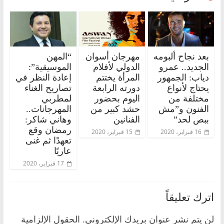
بعد نجاح ألبومه
مهرجان أسوان
“المهن
الجديد.. عمرو
الدولي لأفلام
الموسيقية”:
دياب: الجمهور
المرأة يختتم
إعادة النظر في
يحتاج لأنواع
دورته الرابعة
تصاريح الغناء
مختلفة من
اليوم بحضور
لمطربي
الفنون و”مش
حشد كبير من
المهرجانات..
ببص لحد”
الفنانين
وهاني شاكر:
رمضان وقع
16 فبراير، 2020
15 فبراير، 2020
تعهدًا ثم غنى
عاريًا
17 فبراير، 2020
اترك تعليقاً
لن يتم نشر عنوان بريدك الإلكتروني.
الحقول الإلزامية