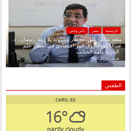
الرئيسية
مصر
ناس وناس
مقعد شاغر على الإفطار وبلكونة بلا زينة رمضان.. د.
عبدالخالق فاروق خبير اقتصادي في انتظار حلم
الحرية ولمة الحبايب
22 فبراير، 2026
الطقس
CAIRO, EG
16°
partly cloudy