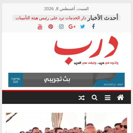
Skip
السبت, أغسطس 8, 2026
to
دار الخدمات ترد على رئيس هيئة التأمينات
content
بعد مؤتمره الصحفي: إنكار الأزمة لا ينهي
معاناة أصحاب المعاشات.. ونطالب بكشف
الشركة المنفذة
فرحات سليمان يكتب: القطاع الصحي إلى
أين؟
حزب التحالف الشعبي يطلق لجنة “الحق
درب
في الصحة” بالإسكندرية لرصد الانتهاكات
ودعم المرضى
صور .. اعتماد الرسومات النهائية للقرار
وأتوه
الوزاري لمدينة الصحفيين.. وانتهاء أعمال
في
إنشاء المبنى الإداري
درب..
المجلس القومي لحقوق الإنسان يعلن
وتبقى
متابعة قضية الدكتور محمد زهران.. ويؤكد:
هي
قرينة البراءة وضمانات المحاكمة العادلة
حق أصيل
الدرب