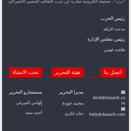
"درب".. صحيفة الكترونية صادرة عن حزب التحالف الشعبي الاشتراكي
رئيس الحزب
مدحت الزاهد
رئيس مجلس الإدارة
طلعت فهمي
اتصل بنا
هيئة التحرير
تحت الانشاء
مديرا التحرير
مستشارو التحرير
desk@daaarb.co
m
إلهامي الميرغي
محمد جودة
أحمد سعد
حنان فكري
help@daaarb.com