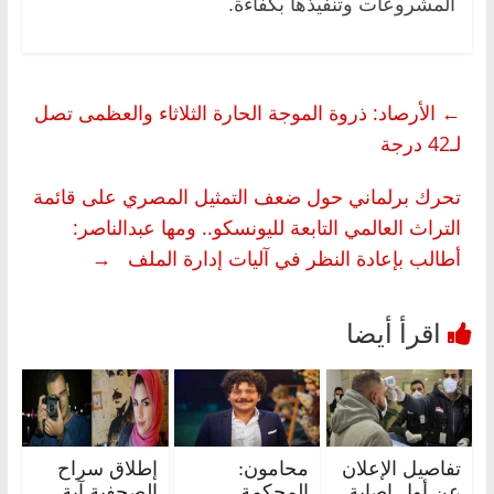
المشروعات وتنفيذها بكفاءة.
←
الأرصاد: ذروة الموجة الحارة الثلاثاء والعظمى تصل
لـ42 درجة
تحرك برلماني حول ضعف التمثيل المصري على قائمة
التراث العالمي التابعة لليونسكو.. ومها عبدالناصر:
أطالب بإعادة النظر في آليات إدارة الملف
→
تفاصيل الإعلان
محامون:
إطلاق سراح
عن أول إصابة
المحكمة
الصحفية آية