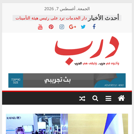
Skip
الجمعة, أغسطس 7, 2026
to
دار الخدمات ترد على رئيس هيئة التأمينات
content
بعد مؤتمره الصحفي: إنكار الأزمة لا ينهي
معاناة أصحاب المعاشات.. ونطالب بكشف
الشركة المنفذة
فرحات سليمان يكتب: القطاع الصحي إلى
أين؟
حزب التحالف الشعبي يطلق لجنة “الحق
درب
في الصحة” بالإسكندرية لرصد الانتهاكات
ودعم المرضى
صور .. اعتماد الرسومات النهائية للقرار
وأتوه
الوزاري لمدينة الصحفيين.. وانتهاء أعمال
في
إنشاء المبنى الإداري
درب..
المجلس القومي لحقوق الإنسان يعلن
وتبقى
متابعة قضية الدكتور محمد زهران.. ويؤكد:
هي
قرينة البراءة وضمانات المحاكمة العادلة
حق أصيل
الدرب