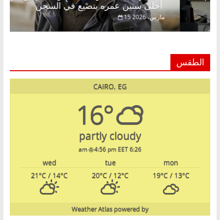
أحلى سنين عمره بتضيع في السجن
2026
15 مارس، 2026
الطقس
CAIRO, EG
16°
partly cloudy
4:56 pm EET
6:26 am
wed
tue
mon
21
°C
/ 14
°C
20
°C
/ 12
°C
19
°C
/ 13
°C
Weather Atlas
powered by