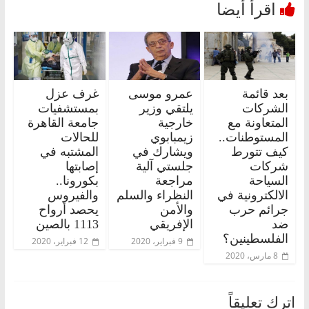
بعد قائمة
عمرو موسى
غرف عزل
الشركات
يلتقي وزير
بمستشفيات
المتعاونة مع
خارجية
جامعة القاهرة
المستوطنات..
زيمبابوي
للحالات
كيف تتورط
ويشارك في
المشتبه في
شركات
جلستي آلية
إصابتها
السياحة
مراجعة
بكورونا..
الالكترونية في
النظراء والسلم
والفيروس
جرائم حرب
والأمن
يحصد أرواح
ضد
الإفريقي
1113 بالصين
الفلسطينين؟
9 فبراير، 2020
12 فبراير، 2020
8 مارس، 2020
اترك تعليقاً