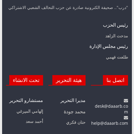
"درب".. صحيفة الكترونية صادرة عن حزب التحالف الشعبي الاشتراكي
رئيس الحزب
مدحت الزاهد
رئيس مجلس الإدارة
طلعت فهمي
اتصل بنا
هيئة التحرير
تحت الانشاء
مديرا التحرير
مستشارو التحرير
desk@daaarb.co
m
إلهامي الميرغي
محمد جودة
أحمد سعد
حنان فكري
help@daaarb.com