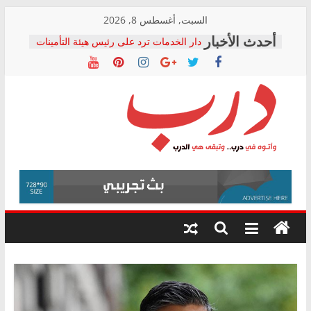
Skip
السبت, أغسطس 8, 2026
to
دار الخدمات ترد على رئيس هيئة التأمينات
content
بعد مؤتمره الصحفي: إنكار الأزمة لا ينهي
معاناة أصحاب المعاشات.. ونطالب بكشف
الشركة المنفذة
فرحات سليمان يكتب: القطاع الصحي إلى
أين؟
حزب التحالف الشعبي يطلق لجنة “الحق
درب
في الصحة” بالإسكندرية لرصد الانتهاكات
ودعم المرضى
صور .. اعتماد الرسومات النهائية للقرار
وأتوه
الوزاري لمدينة الصحفيين.. وانتهاء أعمال
في
إنشاء المبنى الإداري
درب..
المجلس القومي لحقوق الإنسان يعلن
وتبقى
متابعة قضية الدكتور محمد زهران.. ويؤكد:
هي
قرينة البراءة وضمانات المحاكمة العادلة
حق أصيل
الدرب