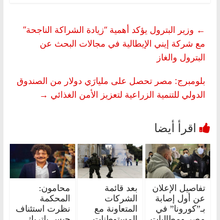
←
وزير البترول يؤكد أهمية “زيادة الشراكة الناجحة”
مع شركة إيني الإيطالية في مجالات البحث عن
البترول والغاز
بلومبرج: مصر تحصل على مليارَي دولار من الصندوق
الدولي للتنمية الزراعية لتعزيز الأمن الغذائي
→
تفاصيل الإعلان
بعد قائمة
محامون:
عن أول إصابة
الشركات
المحكمة
بـ”كورونا” في
المتعاونة مع
نظرت استئناف
مصر ومطالبات
المستوطنات..
حبس باتريك