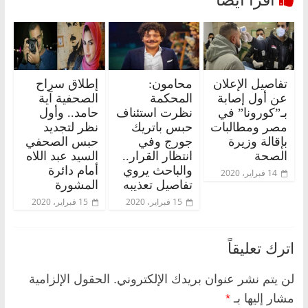
تفاصيل الإعلان
محامون:
إطلاق سراح
عن أول إصابة
المحكمة
الصحفية آية
بـ”كورونا” في
نظرت استئناف
حامد.. وأول
مصر ومطالبات
حبس باتريك
نظر لتجديد
بإقالة وزيرة
جورج وفي
حبس الصحفي
الصحة
انتظار القرار..
السيد عبد اللاه
والباحث يروي
أمام دائرة
14 فبراير، 2020
تفاصيل تعذيبه
المشورة
15 فبراير، 2020
15 فبراير، 2020
اترك تعليقاً
لن يتم نشر عنوان بريدك الإلكتروني.
الحقول الإلزامية
مشار إليها بـ
*