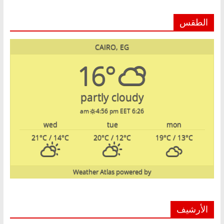
الطقس
CAIRO, EG
16°
partly cloudy
4:56 pm EET
6:26 am
wed
tue
mon
21
°C
/ 14
°C
20
°C
/ 12
°C
19
°C
/ 13
°C
Weather Atlas
powered by
الأرشيف