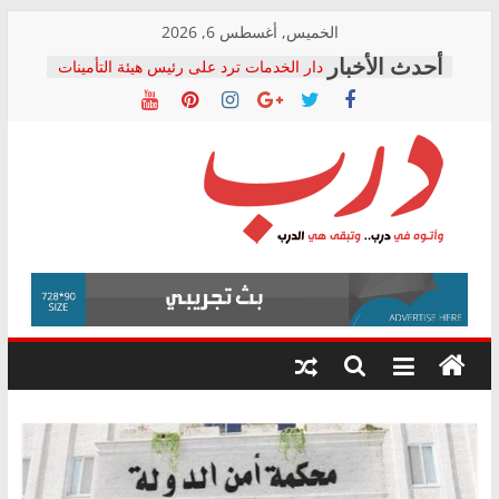
Skip
الخميس, أغسطس 6, 2026
to
دار الخدمات ترد على رئيس هيئة التأمينات
content
بعد مؤتمره الصحفي: إنكار الأزمة لا ينهي
معاناة أصحاب المعاشات.. ونطالب بكشف
الشركة المنفذة
فرحات سليمان يكتب: القطاع الصحي إلى
أين؟
حزب التحالف الشعبي يطلق لجنة “الحق
درب
في الصحة” بالإسكندرية لرصد الانتهاكات
ودعم المرضى
صور .. اعتماد الرسومات النهائية للقرار
وأتوه
الوزاري لمدينة الصحفيين.. وانتهاء أعمال
في
إنشاء المبنى الإداري
درب..
المجلس القومي لحقوق الإنسان يعلن
وتبقى
متابعة قضية الدكتور محمد زهران.. ويؤكد:
هي
قرينة البراءة وضمانات المحاكمة العادلة
حق أصيل
الدرب