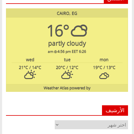
CAIRO, EG
16°
partly cloudy
4:56 pm EET
6:26 am
wed
tue
mon
21
°C
/ 14
°C
20
°C
/ 12
°C
19
°C
/ 13
°C
Weather Atlas
powered by
الأرشيف
الأرشيف