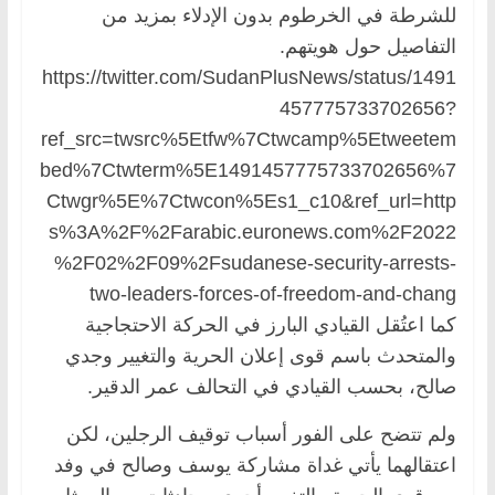
للشرطة في الخرطوم بدون الإدلاء بمزيد من
التفاصيل حول هويتهم.
https://twitter.com/SudanPlusNews/status/1491
457775733702656?
ref_src=twsrc%5Etfw%7Ctwcamp%5Etweetem
bed%7Ctwterm%5E1491457775733702656%7
Ctwgr%5E%7Ctwcon%5Es1_c10&ref_url=http
s%3A%2F%2Farabic.euronews.com%2F2022
%2F02%2F09%2Fsudanese-security-arrests-
two-leaders-forces-of-freedom-and-chang
كما اعتُقل القيادي البارز في الحركة الاحتجاجية
والمتحدث باسم قوى إعلان الحرية والتغيير وجدي
صالح، بحسب القيادي في التحالف عمر الدقير.
ولم تتضح على الفور أسباب توقيف الرجلين، لكن
اعتقالهما يأتي غداة مشاركة يوسف وصالح في وفد