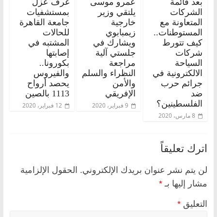
بعد قائمة
عمرو موسى
غرف عزل
الشركات
يلتقي وزير
بمستشفيات
المتعاونة مع
خارجية
جامعة القاهرة
المستوطنات..
زيمبابوي
للحالات
كيف تتورط
ويشارك في
المشتبه في
شركات
جلستي آلية
إصابتها
السياحة
مراجعة
بكورونا..
الالكترونية في
النظراء والسلم
والفيروس
جرائم حرب
والأمن
يحصد أرواح
ضد
الإفريقي
1113 بالصين
الفلسطينين؟
9 فبراير، 2020
12 فبراير، 2020
8 مارس، 2020
اترك تعليقاً
لن يتم نشر عنوان بريدك الإلكتروني.
الحقول الإلزامية
مشار إليها بـ
*
التعليق
*