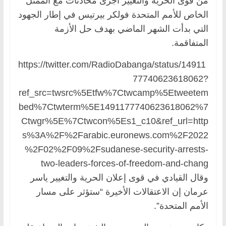
من قوى الحرية والتغيير أجرى محادثات مع الممثل
الخاص للأمم المتحدة فولكر بيرتيس في إطار الجهود
التي بدأت الشهر الماضي بهدف حل الأزمة
المتفاقمة.
https://twitter.com/RadioDabanga/status/14911
77740623618062?
ref_src=twsrc%5Etfw%7Ctwcamp%5Etweetem
bed%7Ctwterm%5E1491177740623618062%7
Ctwgr%5E%7Ctwcon%5Es1_c10&ref_url=http
s%3A%2F%2Farabic.euronews.com%2F2022
%2F02%2F09%2Fsudanese-security-arrests-
two-leaders-forces-of-freedom-and-chang
وقال القيادي في قوى إعلان الحرية والتغيير ياسر
عرمان إن الاعتقالات الأخيرة “ستؤثر على مسار
الأمم المتحدة”.