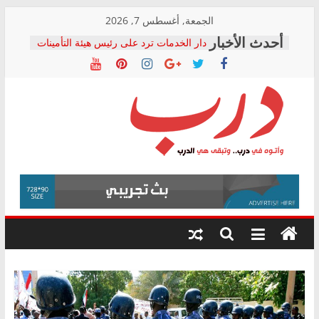
Skip
الجمعة, أغسطس 7, 2026
to
دار الخدمات ترد على رئيس هيئة التأمينات
content
بعد مؤتمره الصحفي: إنكار الأزمة لا ينهي
معاناة أصحاب المعاشات.. ونطالب بكشف
الشركة المنفذة
فرحات سليمان يكتب: القطاع الصحي إلى
أين؟
حزب التحالف الشعبي يطلق لجنة “الحق
درب
في الصحة” بالإسكندرية لرصد الانتهاكات
ودعم المرضى
صور .. اعتماد الرسومات النهائية للقرار
وأتوه
الوزاري لمدينة الصحفيين.. وانتهاء أعمال
في
إنشاء المبنى الإداري
درب..
المجلس القومي لحقوق الإنسان يعلن
وتبقى
متابعة قضية الدكتور محمد زهران.. ويؤكد:
هي
قرينة البراءة وضمانات المحاكمة العادلة
حق أصيل
الدرب