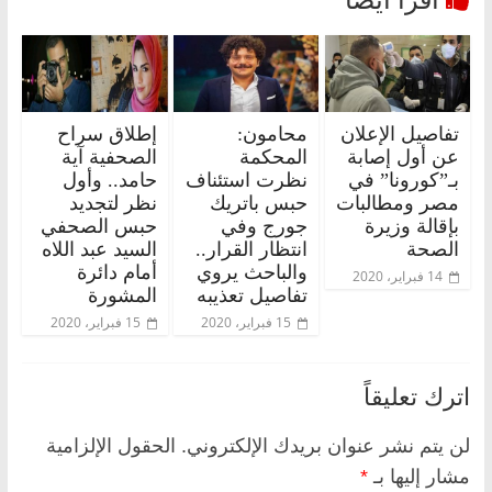
تفاصيل الإعلان
محامون:
إطلاق سراح
عن أول إصابة
المحكمة
الصحفية آية
بـ”كورونا” في
نظرت استئناف
حامد.. وأول
مصر ومطالبات
حبس باتريك
نظر لتجديد
بإقالة وزيرة
جورج وفي
حبس الصحفي
الصحة
انتظار القرار..
السيد عبد اللاه
والباحث يروي
أمام دائرة
14 فبراير، 2020
تفاصيل تعذيبه
المشورة
15 فبراير، 2020
15 فبراير، 2020
اترك تعليقاً
لن يتم نشر عنوان بريدك الإلكتروني.
الحقول الإلزامية
مشار إليها بـ
*