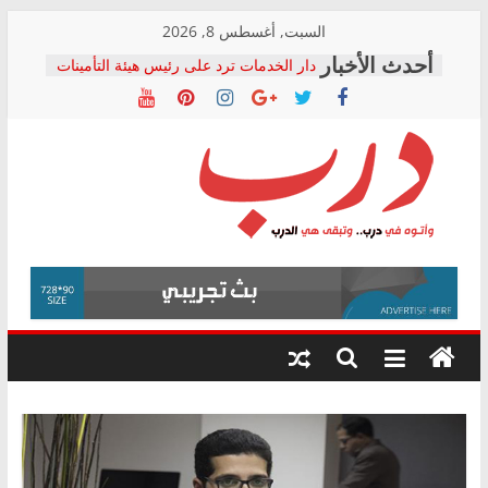
Skip
السبت, أغسطس 8, 2026
to
دار الخدمات ترد على رئيس هيئة التأمينات
content
بعد مؤتمره الصحفي: إنكار الأزمة لا ينهي
معاناة أصحاب المعاشات.. ونطالب بكشف
الشركة المنفذة
فرحات سليمان يكتب: القطاع الصحي إلى
أين؟
حزب التحالف الشعبي يطلق لجنة “الحق
درب
في الصحة” بالإسكندرية لرصد الانتهاكات
ودعم المرضى
صور .. اعتماد الرسومات النهائية للقرار
وأتوه
الوزاري لمدينة الصحفيين.. وانتهاء أعمال
في
إنشاء المبنى الإداري
درب..
المجلس القومي لحقوق الإنسان يعلن
وتبقى
متابعة قضية الدكتور محمد زهران.. ويؤكد:
هي
قرينة البراءة وضمانات المحاكمة العادلة
حق أصيل
الدرب