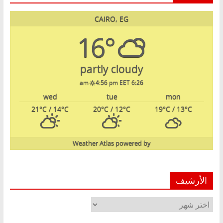
CAIRO, EG
16°
partly cloudy
4:56 pm EET
6:26 am
wed
tue
mon
21
°C
/ 14
°C
20
°C
/ 12
°C
19
°C
/ 13
°C
Weather Atlas
powered by
الأرشيف
الأرشيف