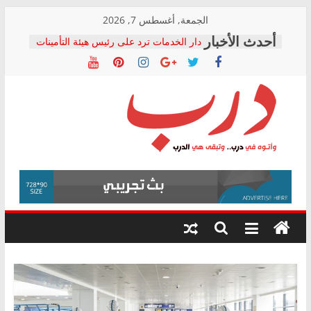
Skip
الجمعة, أغسطس 7, 2026
to
دار الخدمات ترد على رئيس هيئة التأمينات
content
بعد مؤتمره الصحفي: إنكار الأزمة لا ينهي
معاناة أصحاب المعاشات.. ونطالب بكشف
الشركة المنفذة
فرحات سليمان يكتب: القطاع الصحي إلى
أين؟
حزب التحالف الشعبي يطلق لجنة “الحق
درب
في الصحة” بالإسكندرية لرصد الانتهاكات
ودعم المرضى
صور .. اعتماد الرسومات النهائية للقرار
وأتوه
الوزاري لمدينة الصحفيين.. وانتهاء أعمال
في
إنشاء المبنى الإداري
درب..
المجلس القومي لحقوق الإنسان يعلن
وتبقى
متابعة قضية الدكتور محمد زهران.. ويؤكد:
هي
قرينة البراءة وضمانات المحاكمة العادلة
حق أصيل
الدرب