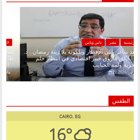
الرئيسية
مصر
ناس وناس
مقعد شاغر على الإفطار وبلكونة بلا زينة رمضان.. د.
عبدالخالق فاروق خبير اقتصادي في انتظار حلم
الحرية ولمة الحبايب
22 فبراير، 2026
الطقس
CAIRO, EG
16°