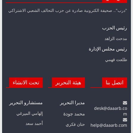
"درب".. صحيفة الكترونية صادرة عن حزب التحالف الشعبي الاشتراكي
رئيس الحزب
مدحت الزاهد
رئيس مجلس الإدارة
طلعت فهمي
اتصل بنا
هيئة التحرير
تحت الانشاء
مديرا التحرير
مستشارو التحرير
desk@daaarb.co
m
إلهامي الميرغي
محمد جودة
أحمد سعد
حنان فكري
help@daaarb.com