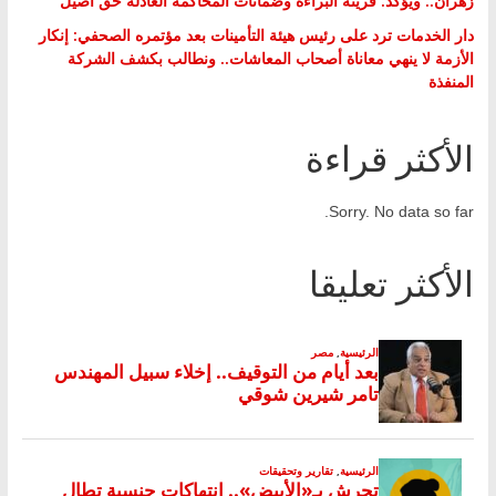
زهران.. ويؤكد: قرينة البراءة وضمانات المحاكمة العادلة حق أصيل
دار الخدمات ترد على رئيس هيئة التأمينات بعد مؤتمره الصحفي: إنكار
الأزمة لا ينهي معاناة أصحاب المعاشات.. ونطالب بكشف الشركة
المنفذة
الأكثر قراءة
Sorry. No data so far.
الأكثر تعليقا