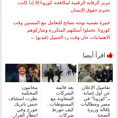
تبرير الرقابة الرقمية لمكافحة كورونا إلا إذا كانت
تحترم حقوق الإنسان
خبيرة نفسية توجه نصائح للتعامل مع المسنين وقت
كورونا: تحملوا أسئلتهم المتكررة وشاركوهم
الاهتمامات حان وقت رد الجميل (فيديو)
→
تفاصيل الإعلان
بعد قائمة
محامون:
عن أول إصابة
الشركات
المحكمة
بـ”كورونا” في
المتعاونة مع
نظرت استئناف
مصر ومطالبات
المستوطنات..
حبس باتريك
بإقالة وزيرة
كيف تتورط
جورج وفي
الصحة
شركات
انتظار القرار..