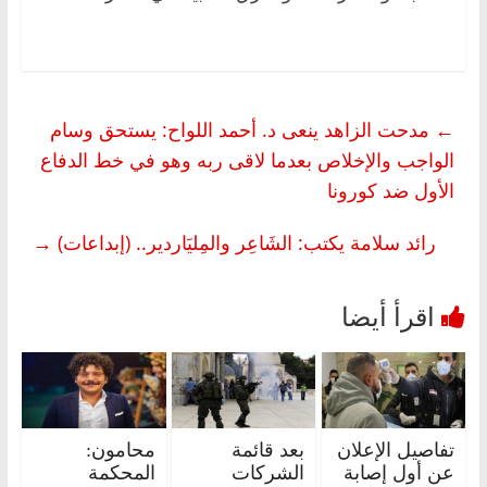
←
مدحت الزاهد ينعى د. أحمد اللواح: يستحق وسام
الواجب والإخلاص بعدما لاقى ربه وهو في خط الدفاع
الأول ضد كورونا
رائد سلامة يكتب: الشَاعِر والمِليَاردير.. (إبداعات)
→
تفاصيل الإعلان
بعد قائمة
محامون:
عن أول إصابة
الشركات
المحكمة