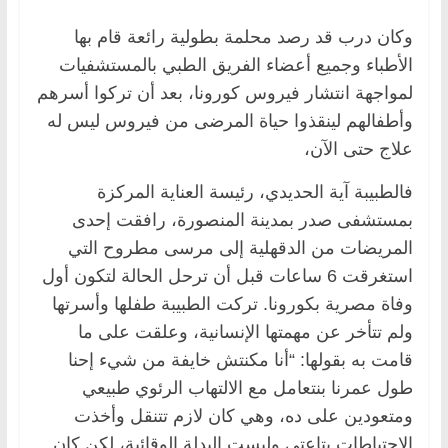
وكان درب قد رصد محلمة بطولية رائعة قام بها
الأطباء وجميع أعضاء الفريق الطبي بالمستشفيات
لمواجهة انتشار فيروس كورونا، بعد أن تركوا أسرهم
وأطفالهم لينقذوا حياة المرضى من فيروس ليس له
علاج حتى الآن،
فالطبيبة آية الحديدي، رئيسة العناية المركزة
بمستشفى صدر بمدينة المنصورة، رافقت إحدى
المريضات من الدقهلية إلى مرسى مطروح التي
استغرقت 6 ساعات قبل أن ترحل الحالة لتكون أول
وفاة مصرية بكورونا. تركت الطبيبة طفلها وأسرتها
ولم تتأخر عن مهمتها الإنسانية، وعلقت على ما
قامت به بقولها: “أنا مكنتش خايفة من شيء إحنا
طول عمرنا بنتعامل مع الالتهاب الرئوي طبيعي
ومتعودين على ده، وهي كان لازم تتنقل وأخذت
الاحتياطات بتاعتي ولبست البدلة الوقائية، لكن كان