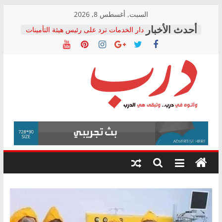
Skip
السبت, أغسطس 8, 2026
to
دار الخدمات ترد على رئيس هيئة التأمينات
content
بعد مؤتمره الصحفي: إنكار الأزمة لا ينهي
معاناة أصحاب المعاشات.. ونطالب بكشف
الشركة المنفذة
فرحات سليمان يكتب: القطاع الصحي إلى
أين؟
حزب التحالف الشعبي يطلق لجنة “الحق
درب
في الصحة” بالإسكندرية لرصد الانتهاكات
ودعم المرضى
صور .. اعتماد الرسومات النهائية للقرار
وأتوه
الوزاري لمدينة الصحفيين.. وانتهاء أعمال
في
إنشاء المبنى الإداري
درب..
المجلس القومي لحقوق الإنسان يعلن
وتبقى
متابعة قضية الدكتور محمد زهران.. ويؤكد:
هي
قرينة البراءة وضمانات المحاكمة العادلة
حق أصيل
الدرب