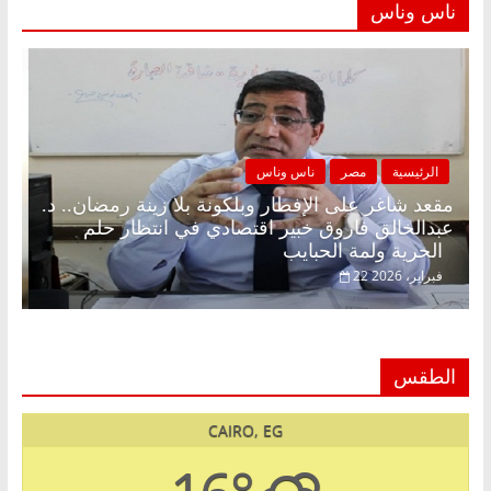
ناس وناس
الرئيسية
مصر
ناس وناس
مقعد شاغر على الإفطار وبلكونة بلا زينة رمضان.. د.
عبدالخالق فاروق خبير اقتصادي في انتظار حلم
الحرية ولمة الحبايب
22 فبراير، 2026
الطقس
CAIRO, EG