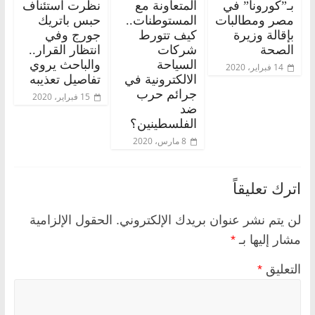
بـ”كورونا” في
المتعاونة مع
نظرت استئناف
مصر ومطالبات
المستوطنات..
حبس باتريك
بإقالة وزيرة
كيف تتورط
جورج وفي
الصحة
شركات
انتظار القرار..
السياحة
والباحث يروي
14 فبراير، 2020
الالكترونية في
تفاصيل تعذيبه
جرائم حرب
15 فبراير، 2020
ضد
الفلسطينين؟
8 مارس، 2020
اترك تعليقاً
لن يتم نشر عنوان بريدك الإلكتروني.
الحقول الإلزامية
مشار إليها بـ
*
التعليق
*