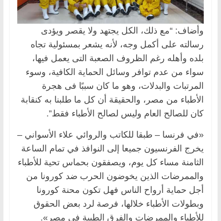
وأضاف: “مع ذلك، الكل يجتهد ولا يقصر ويؤدى
رسالته على أكمل وجه، لأنه يشعر بمسئولية تجاه
بلده وأهله رغم الظروف الصعبة التى يعمل فيها،
سواء من عدم توافر وسائل الحماية الكافية، وسوء
المرتبات والبدلات، وهو ما كان سببًا فى هجرة
الأطباء من مصر، والحقيقة أن كل ما طلبنا به كنقابة
كان للصالح العام وليس لصالح الأطباء فقط”.
«في فرنسا – طبقا للكاتب والروائي علاء الأسواني –
يخرج الفرنسيون جميعا إلى النوافذ في تمام الساعة
الثامنة مساء كل يوم، ويصفقون بحماس تحية للأطباء
والممرضات الذين يخوضون الحرب ضد كورونا من
أجل حماية أرواح الناس فهل تكون محنة كورونا
وبطولات الأطباء خلالها، فرصة لرد بعض الحقوق
للأطباء والممرضات والفرق الطبية في مصر».