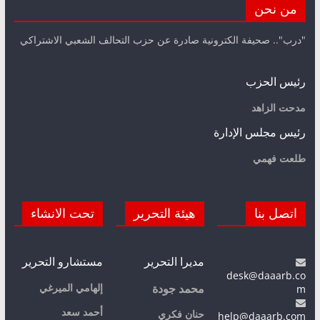
من نحن
"درب".. صحيفة الكترونية صادرة عن حزب التحالف الشعبي الاشتراكي
رئيس الحزب
مدحت الزاهد
رئيس مجلس الإدارة
طلعت فهمي
اتصل بنا
هيئة التحرير
تحت الانشاء
مديرا التحرير
مستشارو التحرير
desk@daaarb.co
m
إلهامي الميرغي
محمد جودة
أحمد سعد
حنان فكري
help@daaarb.com