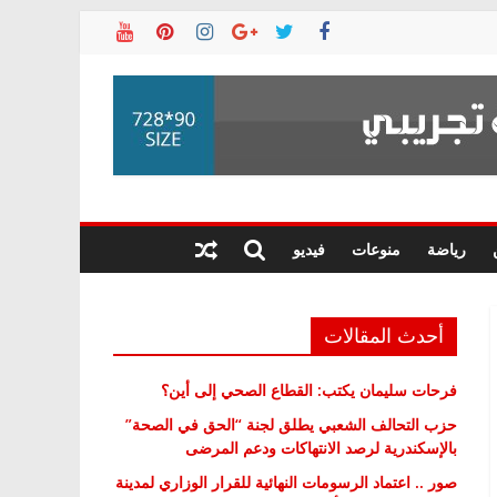
رياضة
منوعات
فيديو
أحدث المقالات
فرحات سليمان يكتب: القطاع الصحي إلى أين؟
حزب التحالف الشعبي يطلق لجنة “الحق في الصحة”
بالإسكندرية لرصد الانتهاكات ودعم المرضى
صور .. اعتماد الرسومات النهائية للقرار الوزاري لمدينة