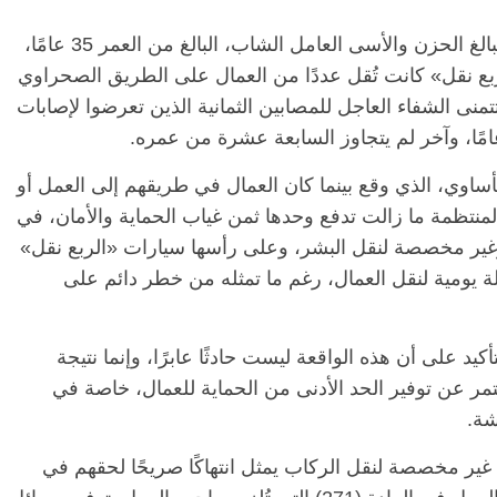
قالت دار الخدمات النقابية والعمالية إنها تنعى ببالغ الحزن والأسى العامل الشاب، البالغ من العمر 35 عامًا،
ع نقل» كانت تُقل عددًا من العمال على الطريق الصحراوي
الرئيسية
مصر
ناس وناس
الر
نى الشفاء العاجل للمصابين الثمانية الذين تعرضوا لإصابات
مقعد شاغر على مائدة الإفطار.. يحيى
مقعد
حات فقيه
حسين عبدالهادي فارس مقاومة
رمضا
ن وانحاز
الخصخصة الذي دافع عن المال العام
اقتص
لمأساوي، الذي وقع بينما كان العمال في طريقهم إلى العمل أو
(بروفايل)
الحبايب
21 فبراير، 2026
22 فبر
 المنتظمة ما زالت تدفع وحدها ثمن غياب الحماية والأمان، في
غير مخصصة لنقل البشر، وعلى رأسها سيارات «الربع نقل»
 يومية لنقل العمال، رغم ما تمثله من خطر دائم على
أكيد على أن هذه الواقعة ليست حادثًا عابرًا، وإنما نتيجة
مر عن توفير الحد الأدنى من الحماية للعمال، خاصة في
هشة.
ير مخصصة لنقل الركاب يمثل انتهاكًا صريحًا لحقهم في