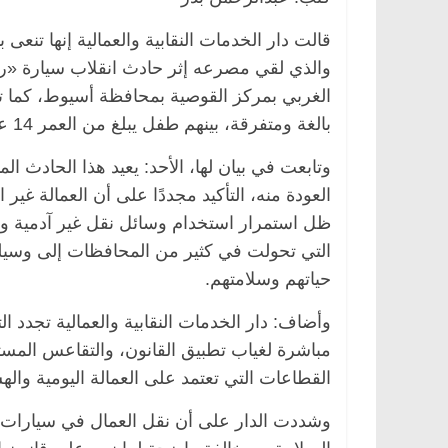
والذي لقي مصرعه إثر حادث انقلاب سيارة «رب
الغربي بمركز القوصية بمحافظة أسيوط، كما تتم
مصر
ناس وناس
الرئيسية
مصر
ناس وناس
بالغة ومتفرقة، بينهم طفل يبلغ من العمر 14 عامًا، وآخر لم يتجاوز السابعة عشرة من عمره.
خالق فاروق.. خبير اقتصادي
في ذكرى رحيله.. د. نور فر
كرى ميلاده وحيداً على أبواب
قانوني دافع عن قضايا الوط
وتابعت في بيان لها، الأحد: يعيد هذا الحادث ا
للحرية (بروفايل)
26 يناير، 2026
العودة منه، التأكيد مجددًا على أن العمالة غير
ظل استمرار استخدام وسائل نقل غير آدمية و
التي تحولت في كثير من المحافظات إلى وسيلة
حياتهم وسلامتهم.
وأضاف: دار الخدمات النقابية والعمالية تجدد الت
مباشرة لغياب تطبيق القانون، والتقاعس المست
القطاعات التي تعتمد على العمالة اليومية وال
وشددت الدار على أن نقل العمال في سيارات غ