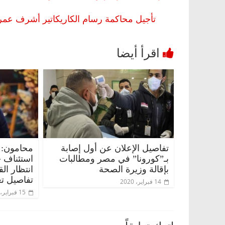
تأجيل محاكمة رسام الكاريكاتير أشرف عمر وال
تفاصيل الإعلان عن أول إصابة
محامون: 
بـ”كورونا” في مصر ومطالبات
استئناف 
بإقالة وزيرة الصحة
انتظار ال
تفاصيل تع
14 فبراير، 2020
15 فبراير، 2020