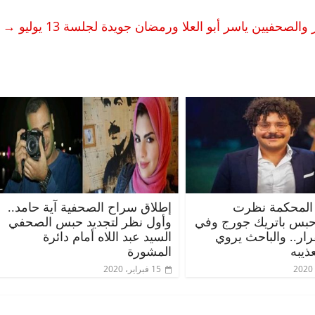
صحفيين ياسر أبو العلا ورمضان جويدة لجلسة 13 يوليو
→
المحكمة نظرت
إطلاق سراح الصحفية آية حامد..
حبس باتريك جورج وفي
وأول نظر لتجديد حبس الصحفي
قرار.. والباحث يروي
السيد عبد اللاه أمام دائرة
ذيبه
المشورة
15 فبراير، 2020