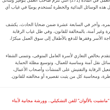
السلامة، ومخالفة واضحة لما نص عليه قانون العمل في المادة (271) التي تُلزم صاحب العمل بتوفير وسائل
ال هذه الوسائل البدائية والخطرة تُستخدم يوميًا في غياب أي
مره، وآخر في السابعة عشرة ضمن ضحايا الحادث، يكشف
ير آمنة، بالمخالفة للقانون، وفي ظل غياب الرقابة
ة الأسر وفقرها للدفع بالأطفال إلى سوق العمل مبكرًا،
إذ تتقدم بخالص التعازي لأسرة العامل المتوفى، وتتمنى الشفاء
وسائل نقل آمنة ومناسبة للعمال، وتوسيع مظلة الحماية
وتفعيل الرقابة والتفتيش على المنشآت وأصحاب الأعمال،
رة، ومحاسبة كل من يثبت تقصيره أو مخالفته للقانون.
مانشيت بالألوان” للفن التشكيلي.. وورشة مجانية لأبناء