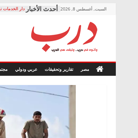
Skip
السبت, أغسطس 8, 2026
دار الخدمات تر
to
بعد مؤتمره الص
معاناة أصحاب
content
الشركة المنفذ
فرحات سليمان
درب
أين؟
حزب التحالف 
في الصحة” بال
وأتوه
ودعم المرضى
صور .. اعتماد 
في
مصر
تقارير وتحقيقات
عربي ودولي
مجتم
الوزاري لمدينة
درب..
إنشاء المبنى ا
وتبقى
المجلس القومي
هي
متابعة قضية ال
الدرب
قرينة البراءة 
حق أصيل