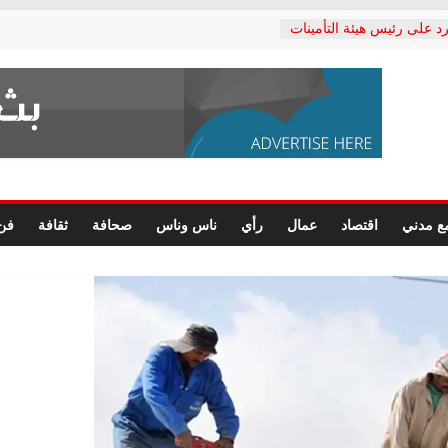
د على رئيس هيئة التأمينات
حفي: إنكار الأزمة لا ينهي
 المعاشات.. ونطالب بكشف
ة
 يكتب: القطاع الصحي إلى
الشعبي يطلق لجنة “الحق
إسكندرية لرصد الانتهاكات
الرسومات النهائية للقرار
ع مدني
اقتصاد
عمال
رأي
ناس وناس
صحافة
ثقافة
فن
 الصحفيين.. وانتهاء أعمال
لإداري
 لحقوق الإنسان يعلن
دكتور محمد زهران.. ويؤكد:
وضمانات المحاكمة العادلة