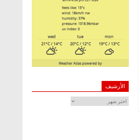
feels like: 15
°c
wind: 18
km/h
nw
humidity: 57
%
pressure: 1018.96
mbar
uv index: 0
wed
tue
mon
21
°C
/ 14
°C
20
°C
/ 12
°C
19
°C
/ 13
°C
Weather Atlas
powered by
الأرشيف
الأرشيف