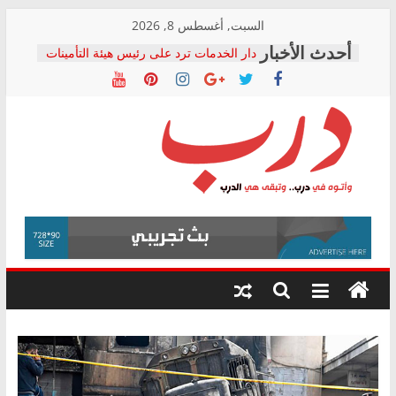
Skip
السبت, أغسطس 8, 2026
to
دار الخدمات ترد على رئيس هيئة التأمينات
content
بعد مؤتمره الصحفي: إنكار الأزمة لا ينهي
معاناة أصحاب المعاشات.. ونطالب بكشف
الشركة المنفذة
فرحات سليمان يكتب: القطاع الصحي إلى
أين؟
حزب التحالف الشعبي يطلق لجنة “الحق
درب
في الصحة” بالإسكندرية لرصد الانتهاكات
ودعم المرضى
صور .. اعتماد الرسومات النهائية للقرار
وأتوه
الوزاري لمدينة الصحفيين.. وانتهاء أعمال
في
إنشاء المبنى الإداري
درب..
المجلس القومي لحقوق الإنسان يعلن
وتبقى
متابعة قضية الدكتور محمد زهران.. ويؤكد:
هي
قرينة البراءة وضمانات المحاكمة العادلة
حق أصيل
الدرب