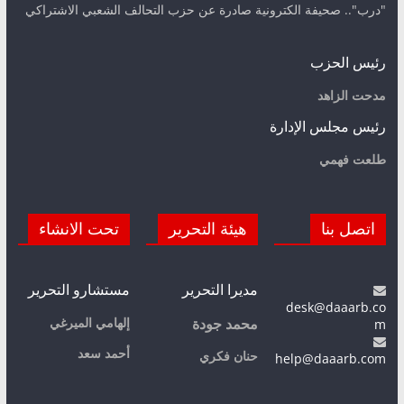
"درب".. صحيفة الكترونية صادرة عن حزب التحالف الشعبي الاشتراكي
رئيس الحزب
مدحت الزاهد
رئيس مجلس الإدارة
طلعت فهمي
اتصل بنا
هيئة التحرير
تحت الانشاء
مديرا التحرير
مستشارو التحرير
desk@daaarb.co
m
إلهامي الميرغي
محمد جودة
أحمد سعد
حنان فكري
help@daaarb.com