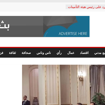
د على رئيس هيئة التأمينات
حفي: إنكار الأزمة لا ينهي
 المعاشات.. ونطالب بكشف
ة
 يكتب: القطاع الصحي إلى
الشعبي يطلق لجنة “الحق
إسكندرية لرصد الانتهاكات
الرسومات النهائية للقرار
ع مدني
اقتصاد
عمال
رأي
ناس وناس
صحافة
ثقافة
فن
 الصحفيين.. وانتهاء أعمال
لإداري
 لحقوق الإنسان يعلن
دكتور محمد زهران.. ويؤكد:
وضمانات المحاكمة العادلة