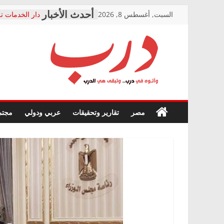
Skip
السبت, أغسطس 8, 2026
دار الخدمات تر
to
بعد مؤتمره الص
معاناة أصحاب
content
الشركة المنفذ
فرحات سليمان
درب
أين؟
حزب التحالف 
في الصحة” بال
وأتوه
ودعم المرضى
صور .. اعتماد 
في
مصر
تقارير وتحقيقات
عربي ودولي
مجتم
الوزاري لمدينة
درب..
إنشاء المبنى ا
وتبقى
المجلس القومي
هي
متابعة قضية ال
الدرب
قرينة البراءة 
حق أصيل