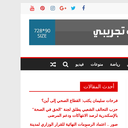
رياضة
منوعات
فيديو
أحدث المقالات
فرحات سليمان يكتب: القطاع الصحي إلى أين؟
حزب التحالف الشعبي يطلق لجنة “الحق في الصحة”
بالإسكندرية لرصد الانتهاكات ودعم المرضى
صور .. اعتماد الرسومات النهائية للقرار الوزاري لمدينة