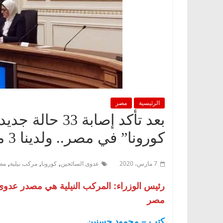
الرئيسية
مصر
بعد تأكد إصابة 
كورونا” في مصر.. ولدينا 3 مصابين فقط خارجها
,
,
,
7 مارس، 2020
عدوى السائحين
كورونا
مركب نيلية
مص
رئيس الوزراء: المركب النيلية هي مصدر عدوى 
مصر
كتب – محمود حسنين