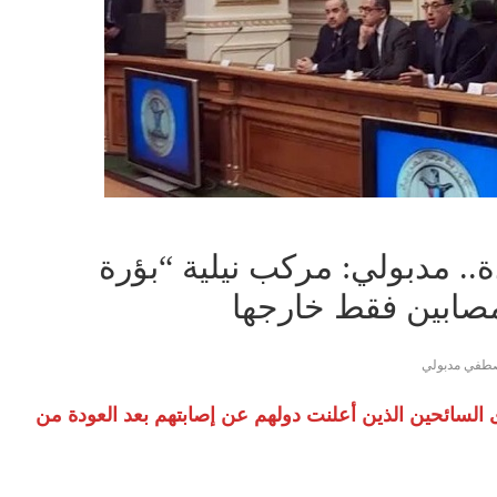
33 حالة جديدة.. مدبولي: مركب نيلية “بؤرة
طفي مدبولي
السائحين الذين أعلنت دولهم عن إصابتهم بعد العودة من