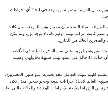
اء، أن الدولة المصرية لن تتردد في اتخاذ أي إجراءات
دد.
الرئيسية
مصر
ناس وناس
الرئي
مقعد شاغر على مائدة الإفطار.. يحيى
مقعد 
وزراء، مساء السبت، أن مصدر بؤرة المرض الذي كانت
ات فقيه
حسين عبدالهادي فارس مقاومة
رمضان
مصر كانت مركب نيلية، وغير ذلك لا يوجد بؤر، ولم يكن
وانحاز
الخصخصة الذي دافع عن المال العام
اقتصا
(بروفايل)
الحبايب
21 فبراير، 2026
22 فبراير، 6
الصحة إنه تأكد إصابة 33 حالة جديدة بفيروس كورونا على متن الباخرة النيلية في الأقصر،
التي سبق الاعلان عن إصابة 12 من طاقمها، وأن هناك 11 حالة على متنها ثبتت سلبية تحاليلهم، وسيتم
نسبة قليلة سيتم التعامل معه لحماية المواطنين المصريين،
توى العالم لاتخاذ إجراءات طبية وحجر صحي منذ إعلان
رئيس الوزراء لمتابعة الإجراءات الوقائية والحالات التي يعلن