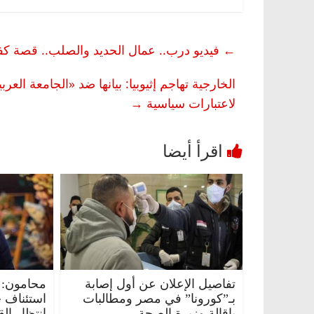
←
فيديو درب.. عمال الحديد والصلب.. قصة كفا
الخارجية تهاجم إثيوبيا: بيانها ضد «الجامعة ال
لاعتبارات سياسية
→
تفاصيل الإعلان عن أول إصابة
محامون: 
بـ”كورونا” في مصر ومطالبات
استئناف 
بإقالة وزيرة الصحة
انتظار ال