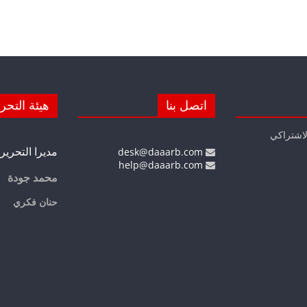
اتصل بنا
هيئة التحر
لاشتراكي
مديرا التحرير
desk@daaarb.com
help@daaarb.com
محمد جودة
حنان فكري