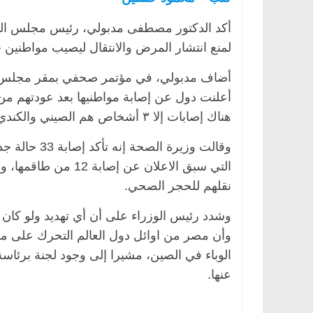
أكد الدكتور مصطفى مدبولي، رئيس مجلس الوزر
لمنع انتشار المرض والانتقال ليصيب مواطنين ج
مصر
ناس وناس
الرئيسية
مصر
ناس وناس
أضاف مدبولي، في مؤتمر صحفي بمقر مجلس ال
لق فاروق.. خبير اقتصادي
في ذكرى رحيله.. د. نور فرح
أعلنت دول عن إصابة مواطنيها بعد عودتهم من 
ى ميلاده وحيداً على أبواب
قانوني دافع عن قضايا الوطن 
هناك إصابات إلا ٣ أشخاص هم الصيني والكندي والمصري العائد من الخارج.
للحرية (بروفايل)
26 يناير، 2026
وقالت وزيرة 
نقلهم للحجر الصحي.
وشدد رئيس الوزراء على أن أي تهديد ولو كان ب
وأن مصر من اوائل دول العالم التحرك على مس
الوباء في الصين، مشيرا إلى وجود لجنة برئاسة 
عنها.