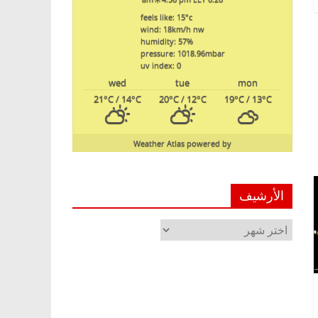
feels like: 15
°c
wind: 18
km/h
nw
humidity: 57
%
pressure: 1018.96
mbar
uv index: 0
wed
tue
mon
21
°C
/ 14
°C
20
°C
/ 12
°C
19
°C
/ 13
°C
Weather Atlas
powered by
الأرشيف
الأرشيف