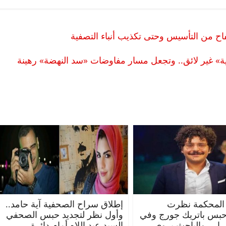
ح من التأسيس وحتى تكذيب أنباء التصفية
عربية» غير لائق.. وتجعل مسار مفاوضات «سد النهضة» رهينة
المحكمة نظرت
إطلاق سراح الصحفية آية حامد..
حبس باتريك جورج وفي
وأول نظر لتجديد حبس الصحفي
قرار.. والباحث يروي
السيد عبد اللاه أمام دائرة