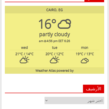
CAIRO, EG
16°
partly cloudy
4:56 pm EET
6:26 am
wed
tue
mon
21
°C
/ 14
°C
20
°C
/ 12
°C
19
°C
/ 13
°C
Weather Atlas
powered by
الأرشيف
الأرشيف