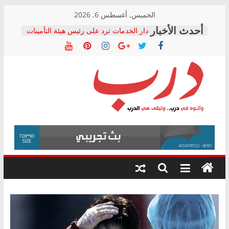
Skip
الخميس, أغسطس 6, 2026
to
دار الخدمات ترد على رئيس هيئة التأمينات
content
بعد مؤتمره الصحفي: إنكار الأزمة لا ينهي
معاناة أصحاب المعاشات.. ونطالب بكشف
الشركة المنفذة
فرحات سليمان يكتب: القطاع الصحي إلى
أين؟
حزب التحالف الشعبي يطلق لجنة “الحق
درب
في الصحة” بالإسكندرية لرصد الانتهاكات
ودعم المرضى
صور .. اعتماد الرسومات النهائية للقرار
وأتوه
الوزاري لمدينة الصحفيين.. وانتهاء أعمال
في
إنشاء المبنى الإداري
درب..
المجلس القومي لحقوق الإنسان يعلن
وتبقى
متابعة قضية الدكتور محمد زهران.. ويؤكد:
هي
قرينة البراءة وضمانات المحاكمة العادلة
حق أصيل
الدرب