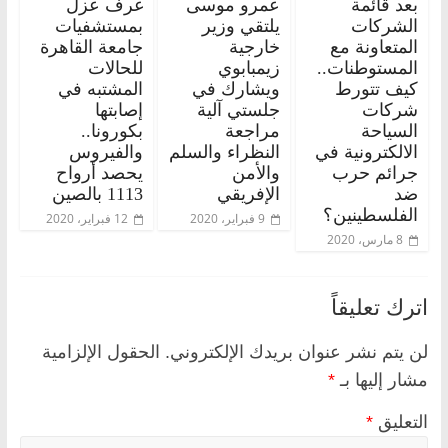
بعد قائمة
عمرو موسى
غرف عزل
الشركات
يلتقي وزير
بمستشفيات
المتعاونة مع
خارجية
جامعة القاهرة
المستوطنات..
زيمبابوي
للحالات
كيف تتورط
ويشارك في
المشتبه في
شركات
جلستي آلية
إصابتها
السياحة
مراجعة
بكورونا..
الالكترونية في
النظراء والسلم
والفيروس
جرائم حرب
والأمن
يحصد أرواح
ضد
الإفريقي
1113 بالصين
الفلسطينين؟
9 فبراير، 2020
12 فبراير، 2020
8 مارس، 2020
اترك تعليقاً
لن يتم نشر عنوان بريدك الإلكتروني.
الحقول الإلزامية
مشار إليها بـ
*
التعليق
*