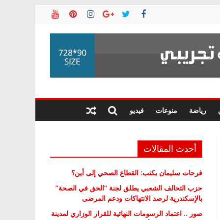
رياضة
منوعات
فيديو
أحدث المقالات
فرحات سليمان يكتب: القطاع الصحي إلى أين؟
حزب التحالف الشعبي يطلق لجنة “الحق في الصحة”
بالإسكندرية لرصد الانتهاكات ودعم المرضى
صور .. اعتماد الرسومات النهائية للقرار الوزاري لمدينة