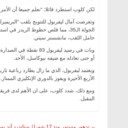
لكن كلوب استطرد قائلا: “نعلم جميعا أن الأمر
حامل اللقب، مانشستر سيتي.
وبات في رصيد ليفربول 83
أو حتى تعادله مع ضيفه نيوكاسل، الأحد.
ة
مصر
ناس وناس
الرئيسية
مصر
ناس وناس
ويعتمد ليفربول، الذي ما زال يطارد رباعية تا
لخالق فاروق.. خبير اقتصادي
في ذكرى رحيله.. د. نور 
الأربع الأخيرة ويفوز بالدوري الإنكليزي الممتاز.
ذكرى ميلاده وحيداً على أبواب
قانوني دافع عن قضايا الو
للحرية (بروفايل)
ومع ذلك، شدد كلوب، على ان الأهم لدى فريقه، ه
26 يناير، 2026
المقبل.
←
تدهور مستمر منذ 17 شهرا| 