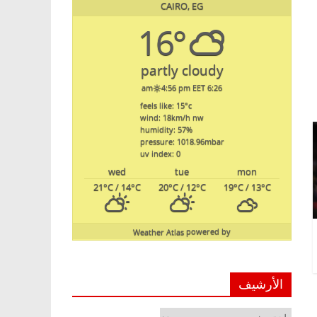
CAIRO, EG
16°
partly cloudy
4:56 pm EET
6:26 am
feels like: 15
°c
wind: 18
km/h
nw
humidity: 57
%
pressure: 1018.96
mbar
uv index: 0
wed
tue
mon
21
°C
/ 14
°C
20
°C
/ 12
°C
19
°C
/ 13
°C
Weather Atlas
powered by
الأرشيف
الأرشيف