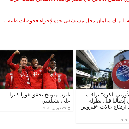
ة: الملك سلمان دخل مستشفى جدة لإجراء فحوصات طبية
→
الأوربي للكرة” يراقب
بايرن ميونيخ يحقق فوزا كبيرا
إيطاليا قبل بطولة
على تشيلسي
د ارتفاع حالات “فيروس
26 فبراير، 2020