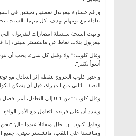
ورغم خسارة ليفربول نقطتين ثمينتين في السباق
تعادله مع توتنهام بهدف لكل منهما، السبت، يح
ليفربول بثلاث نقاط عن مانشستر سيتي، إذا فاز
وقال كلوب: “أولا وقبل كل شيء، يجب أن نتوق
أسوأ بكثير”.
واعتبر كلوب الخروج بنقطة إثر التعادل مع تو
النصف الثاني من المباراة، قبل أن يتمكن الك
وقال كلوب: “من 1-0 إلى التعادل، أمر أفضل بشكل كبير، لكنه لم يكن بالضبط ما نريده”.
وشدد أن على فريقه التعامل مع الأمر الواقع.
وحاول كلوب أن يظل متفائلا عندما قال: “نحن
ومنافسنا على اللقب، مانشستر سيتي، جميع المب