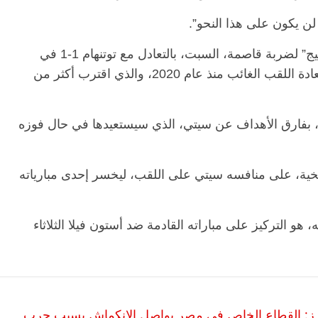
 لن يكون على هذا النحو”.
وتعرضت آمال ليفربول للتتويج بلقب “البريميرليج” لضربة قاصمة، السبت، بالتعادل مع توتنهام 1-1 في
الجولة الـ35، مما قلص حظوظ الريدز في استعادة اللقب الغائب منذ عام 2020، والذي اقترب أكثر من
 نقطة في الصدارة، بفارق الأهداف عن سيتي، الذي سيستعيدها في حال فوزه
الرئيسية
مصر
ناس وناس
مقعد شاغر على مائدة الإفطار.. يحيى
مق
ريخية، على منافسه سيتي على اللقب، ليخسر إحدى مبارياته
فرحات فقيه
حسين عبدالهادي فارس مقاومة
رم
طن وانحاز
الخصخصة الذي دافع عن المال العام
اق
(بروفايل)
الحبايب
و التركيز على مباراته القادمة ضد أستون فيلا الثلاثاء
21 فبراير، 2026
22
ستاندرد آند بورز: القطاع الخاص في مصر يواصل الانكماش بسبب حرب