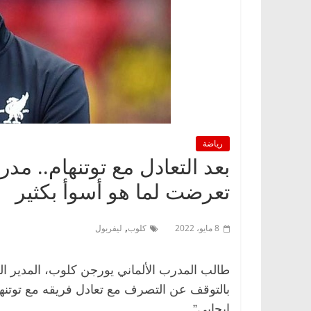
رياضة
بعد التعادل مع توتنهام.. م
تعرضت لما هو أسوأ بكثير
,
8 مايو، 2022
كلوب
ليفربول
طالب المدرب الألماني يورجن كلوب، المدير ا
بالتوقف عن التصرف مع تعادل فريقه مع توتنهام
إيجابي”.