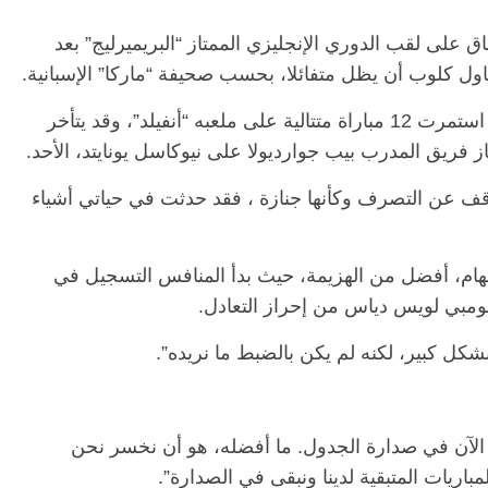
 على لقب الدوري الإنجليزي الممتاز “البريميرليج” بعد
اول كلوب أن يظل متفائلا، بحسب صحيفة “ماركا” الإسبانية.
وأنهت النتيجة سلسلة انتصارات ليفربول، التي استمرت 12 مباراة متتالية على ملعبه “أنفيلد”، وقد يتأخر
 فريق المدرب بيب جوارديولا على نيوكاسل يونايتد، الأحد.
ف عن التصرف وكأنها جنازة ، فقد حدثت في حياتي أشياء
تنهام، أفضل من الهزيمة، حيث بدأ المنافس التسجيل في
ولومبي لويس دياس من إحراز التعادل.
 الآن في صدارة الجدول. ما أفضله، هو أن نخسر نحن
اريات المتبقية لدينا ونبقى في الصدارة”.