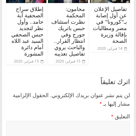
تفاصيل الإعلان
محامون:
إطلاق سراح
عن أول إصابة
المحكمة
الصحفية آية
بـ”كورونا” في
نظرت استئناف
حامد.. وأول
مصر ومطالبات
حبس باتريك
نظر لتجديد
بإقالة وزيرة
جورج وفي
حبس الصحفي
الصحة
انتظار القرار..
السيد عبد اللاه
والباحث يروي
أمام دائرة
14 فبراير، 2020
تفاصيل تعذيبه
المشورة
15 فبراير، 2020
15 فبراير، 2020
اترك تعليقاً
لن يتم نشر عنوان بريدك الإلكتروني.
الحقول الإلزامية
مشار إليها بـ
*
التعليق
*