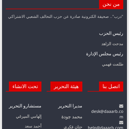
من نحن
"درب".. صحيفة الكترونية صادرة عن حزب التحالف الشعبي الاشتراكي
رئيس الحزب
مدحت الزاهد
رئيس مجلس الإدارة
طلعت فهمي
اتصل بنا
هيئة التحرير
تحت الانشاء
مديرا التحرير
مستشارو التحرير
desk@daaarb.co
m
إلهامي الميرغي
محمد جودة
أحمد سعد
حنان فكري
help@daaarb.com