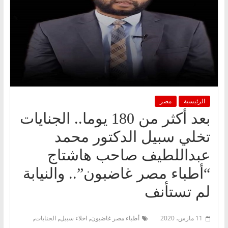
الرئيسية
مصر
بعد أكثر من 180 يوما.. الجنايات
تخلي سبيل الدكتور محمد
عبداللطيف صاحب هاشتاج
“أطباء مصر غاضبون”.. والنيابة
لم تستأنف
,
,
,
11 مارس، 2020
أطباء مصر غاضبون
اخلاء سبيل
الجنايات