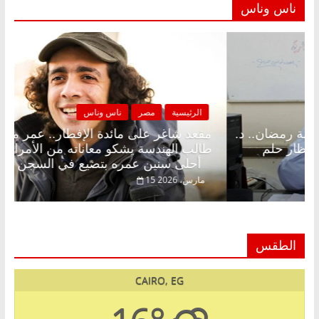
ناس وناس
مصر
ناس وناس
الرئيسية
مصر
لى الإفطار وبلكونة بلا زينة رمضان.. د.
مقعد شاغر على م
فاروق خبير اقتصادي في انتظار حلم
طالب الهندسة يش
أحلى سنين عمره بتضيع في السجن
15 مارس، 2026
الطقس
CAIRO, EG