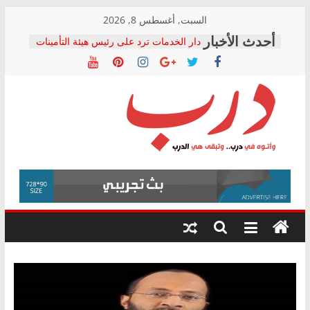
Skip
السبت, أغسطس 8, 2026
to
دار الخدمات ترد على رئيس هيئة التأمينات
content
بعد مؤتمره الصحفي: إنكار الأزمة لا ينهي
معاناة أصحاب المعاشات.. ونطالب بكشف
الشركة المنفذة
فرحات سليمان يكتب: القطاع الصحي إلى
أين؟
حزب التحالف الشعبي يطلق لجنة “الحق
درب
في الصحة” بالإسكندرية لرصد الانتهاكات
ودعم المرضى
صور .. اعتماد الرسومات النهائية للقرار
وأتوه
الوزاري لمدينة الصحفيين.. وانتهاء أعمال
في
إنشاء المبنى الإداري
درب..
المجلس القومي لحقوق الإنسان يعلن
وتبقى
متابعة قضية الدكتور محمد زهران.. ويؤكد:
هي
قرينة البراءة وضمانات المحاكمة العادلة
حق أصيل
الدرب