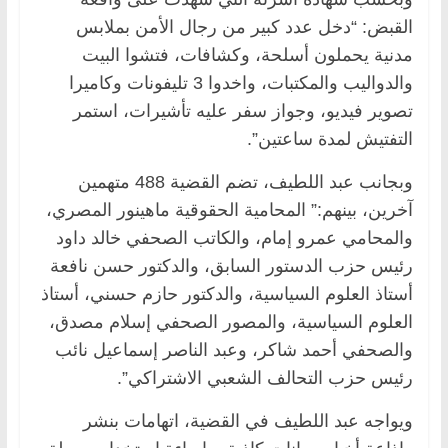
القبض: “دخل عدد كبير من رجال الأمن بملابس
مدنية يحملون أسلحة، وكشافات، فتشوا البيت
والدواليب والمكتبات، واخدوا 3 تليفونات وكاميرا
تصوير فيديو، وجواز سفر عليه تأشيرات، استمر
التفتيش لمدة ساعتين”.
وبجانب عبد اللطيف، تضم القضية 488 متهمين
آخرين، بينهم:” المحامية الحقوقية ماهينور المصري،
والمحامي عمرو إمام، والكاتب الصحفي خالد داود
رئيس حزب الدستور السابق، والدكتور حسن نافعة
أستاذ العلوم السياسية، والدكتور حازم حسني، أستاذ
العلوم السياسية، والمصور الصحفي إسلام مصدق،
والصحفي أحمد شاكر، وعبد الناصر إسماعيل نائب
رئيس حزب التحالف الشعبي الاشتراكي”.
ويواجه عبد اللطيف في القضية، اتهامات بنشر