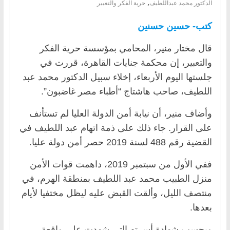
,
الدكتور محمد عبداللطيف
حرية الفكر والتعبير
كتب- حسين حسنين
قال مختار منير، المحامي بمؤسسة حرية الفكر
والتعبير، إن محكمة جنايات القاهرة، قررت في
جلستها اليوم الأربعاء، إخلاء سبيل الدكتور محمد عبد
اللطيف، صاحب هاشتاج “أطباء مصر غاضبون”.
وأضاف منير، أن نيابة أمن الدولة العليا لم تستأنف
على القرار. جاء ذلك على ذمة اتهام عبد اللطيف في
القضية رقم 488 لسنة 2019 حصر أمن دولة عليا.
ففي الأول من سبتمبر 2019، داهمت قوات الأمن
منزل الطبيب محمد عبد اللطيف بمنطقة الهرم، في
منتصف الليل، وألقت القبض عليه ليظل مختفيا لأيام
بعدها.
وبحسب شهادة أسرته التي شهدت على واقعة