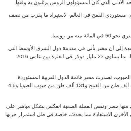
د الأدنى الذي كان المسؤولون الروس يرغبون به وقتها.
لى مستوردي القمح في العالم، لاستيراد ما يقرب من نصف
نه من روسيا.
تحدة إلى أن مصر تأتي في مقدمة دول الشرق الأوسط التي
تعتمد على استيراد الحبوب من روسيا وأوكرانيا، بما يساوي 23 مليار دولار في الفترة بين عامي 2016
ية الحبوب، تصدرت مصر قائمة الدول العربية المستوردة
للحبوب، بحوالي 998 ألف طن من الذرة و418 ألف طن من القمح و131 ألف طن من حبوب الصويا و4.6
عاني منها مصر ونقص العملة الصعبة انعكس بشكل مباشر على
 الأخرى الاستفادة مما يحدث، خاصة في ظل استمرار حربها