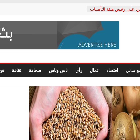
رد على رئيس هيئة التأمينات
حفي: إنكار الأزمة لا ينهي
 المعاشات.. ونطالب بكشف
ة
 يكتب: القطاع الصحي إلى
الشعبي يطلق لجنة “الحق
إسكندرية لرصد الانتهاكات
الرسومات النهائية للقرار
ع مدني
اقتصاد
عمال
رأي
ناس وناس
صحافة
ثقافة
فن
 الصحفيين.. وانتهاء أعمال
لإداري
ي لحقوق الإنسان يعلن
لدكتور محمد زهران.. ويؤكد:
وضمانات المحاكمة العادلة