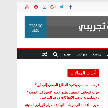
رياضة
منوعات
فيديو
أحدث المقالات
فرحات سليمان يكتب: القطاع الصحي إلى أين؟
حزب التحالف الشعبي يطلق لجنة “الحق في الصحة”
بالإسكندرية لرصد الانتهاكات ودعم المرضى
صور .. اعتماد الرسومات النهائية للقرار الوزاري لمدينة