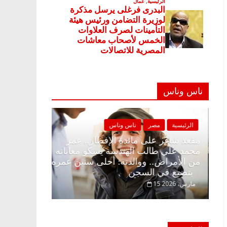
ناس وناس
الرئيسية
مصر
ناس وناس
الرئيسية
مصر
مقعد شاغر على الإفطار وبلكونة بلا زينة
مقعد شاغر على 
رمضان.. د. عبدالخالق فاروق خبير
محمد علي طالب
اقتصادي في انتظار حلم الحرية ولمة
من الأمراض.. 
الحبايب
بتضيع في السجن
22 فبراير، 2026
15 مارس، 2026