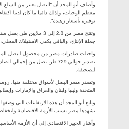
وأضاف أبو المجد أن “البصل يعتبر من السلع ال
معظم الوجبات، ولذلك دائما ما كان لدينا اكتفا
توفيره بأسعار زهيدة”.
جملة الإنتاج، والباقي يكفي الاستهلاك المحلي،.
واحتلت صادرات مصر من محصول البصل المرتبة 
للصحيفة.
الرئيسية
مصر
ناس وناس
الرئيسية
مصر
نا
وتصدر مصر البصل لأسواق مختلفة منها، روسيا 
. عبدالخالق فاروق.. خبير اقتصادي
في ذكرى رحيله.. د.
المتحدة وليبيا ولبنان والعراق والإمارات وإيطاليا
حتفل بذكرى ميلاده وحيداً على أبواب
قانوني دافع عن قضا
سبعين (بروفايل)
للحرية (بروفايل)
وتابع أبو المجد أن هذه الارتفاعات التي وصفها ب
26 يناير، 2026
26 يناير، 2026
تشهدها مصر بسبب الأزمة الاقتصادية وانخفاض 
وأشار الخبير الاقتصادي إلى أن الأزمة الأس