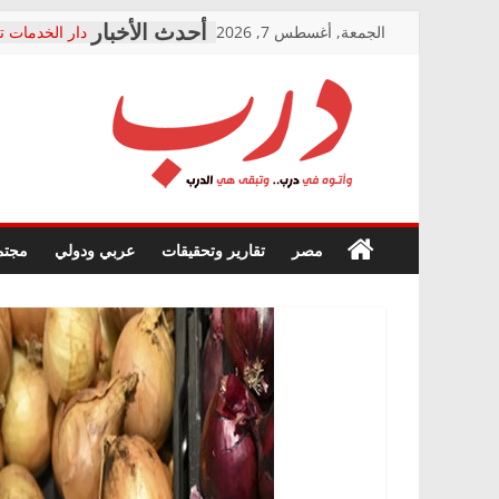
Skip
الجمعة, أغسطس 7, 2026
دار الخدمات ت
to
بعد مؤتمره الص
معاناة أصحاب
content
الشركة المنفذ
فرحات سليمان
درب
أين؟
حزب التحالف 
في الصحة” بال
وأتوه
ودعم المرضى
صور .. اعتماد 
في
مصر
تقارير وتحقيقات
عربي ودولي
مجتم
الوزاري لمدينة
درب..
إنشاء المبنى ا
وتبقى
المجلس القوم
هي
متابعة قضية ا
الدرب
قرينة البراءة 
حق أصيل