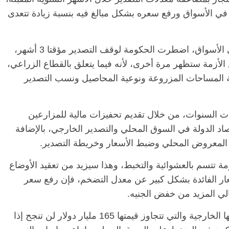
في الأسواق ورفع سعره بشكل مبالغ فيه بنسبة زيادة تتعدى
وأوضح الصفتي أنه بعد الصدمة التي حدثت في الأسواق، اضطرت الحكومة لوقف التصدير مؤقتا 3 أشهر،
لأزمة ستظهر مرة أخرى، لأنه فيما يتعلق بالقطاع الزراعي،
المساحات المزروعة ونوعية المحاصيل ونسب التصدير
ت السنوات، من خلال تقديم تحفيزات مالية للمزارعين
اد الدولة في السوق المحلي والتصدير الخارجي، بالإضافة
المعروض المحلي وضبط الأسعار وخريطة التصدير.
مة تتسم بالعشوائية والتخبط، وهذا سيزيد من تعقيد الأوضاع
عار الفائدة بشكل كبير عن معدل التضخم، فإن رفع سعر
الي المزيد من خفض الجنيه.
وأكد الصفتي أن محاولات الحكومة لسداد ديونها الخارجية والتي تتجاوز قيمتها 165 مليار دولار لن تنجح إذا