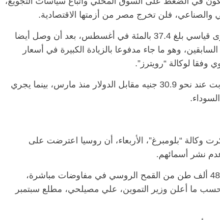
يكون في الضغط على السوق المحلي واتباع سياسات التجويع،
 والصناعي، فلن تخرج مصر من أزمتها الاقتصادية.
وتسارع التضخم في المدن المصرية إلى مستوى قياسي بلغ 37.4 بالمئة في أغسطس، بعد أن وصل أيضا
سابقين، وهو ما جاء مدفوعا بالزيادة الكبيرة في أسعار
كما أوضحت الوكالة أن سعر الجنيه المصري ثابت عند نحو 30.9 جنيه مقابل الدولار منذ مارس، بينما يجري
كرت وكالة “بلومبرغ”، الأربعاء، أن روسيا اعترضت على
م نشر أسمائهم.
وأوضحت الوكالة أن مصر اتفقت على شراء 480 ألف طن من القمح الروسي في مفاوضات مباشرة،
شحن، بحسب ما أعلن وزير التموين، علي مصيلحي، مطلع سبتمبر