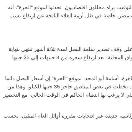
توقيت يراه محللون اقتصاديون، تحدثوا لموقع “الحرة”، أنه
 مصر، خاصة في ظل أزمة الغلاء الناتجة عن ارتفاع نسب
لى وقف تصدير سلعة البصل لمدة ثلاثة أشهر تنتهي بنهاية
العام الجاري، في إطار ضبط الأسعار في الأسواق المحلية، بعد ارتفاع سعره من 3 جنيهات إلى 25 جنيها
اهرة، أسامة أبو المجد، لموقع “الحرة” إن أسعار البصل دائما
ما كانت في متناول المواطن البسيط، لكنها الآن تخطت في بعض المناطق حاجز 35 جنيها للكيلو، وهذا من
 لا يرغب بها النظام الحاكم في الوقت الحالي، مع التحضير
اسية جديدة عبر انتخابات مقررة أوائل العام المقبل، بحسب