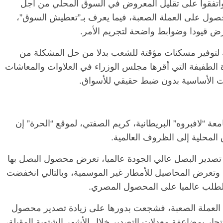
ع، واتفقوا على تقليل المعروض في السوق المحلي من أجل
حصول على العملة الصعبة، فيما يعرف بـ”تعطيش السوق”،
يفرض قيودا وضوابط واضحة لتجريم الأمر.
مة لتوفير مسكنات مؤقتة للشعب بدلا من حل المشكلة من
دة الطفيفة التي أقرها مجلس الوزراء في العلاوات والمعاشات
ات الأساسية بدون ضبط حقيقي للأسواق.
عة “لافبروه” البريطانية، كريم الصفتي، لموقع “الحرة” إن
لمحلية إلى الظروف العالمية.
 تصدير البصل عالي الجودة عالميا، تعرض محصول البصل بها
 وتعرض المحاصيل للأمطار غير الموسمية، وبالتالي انخفضت
 الطلب عالميا على المحصول المصري.
 العملة الصعبة، فشجعت بدورها على زيادة تصدير محصول
ار بمضاعفة معدلات التصدير خلال الأشهر الشتوية المقبلة،