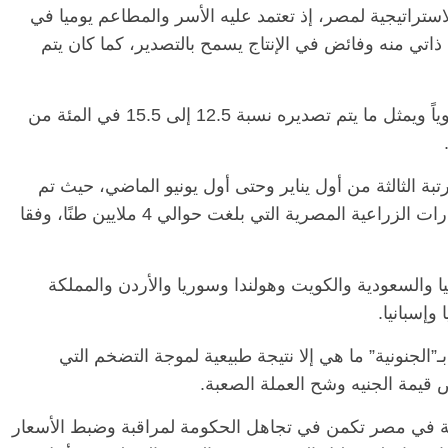
استراتيجية لمصر، إذ تعتمد عليه الأسر والمطاعم يوميا في
ء ذاتي منه وفائض في الإنتاج يسمح بالتصدير، كما كان يتم
وتنتج مصر من 2.8 إلى 3 ملايين طن بصل سنوياً ويمثل ما يتم تصديره نسبة 12.5 إلى 15.5 في المئة من
الثالثة من أول يناير وحتى أول يونيو الماضي، حيث تم
تصدير حوالي 729 طن بصل من إجمالي الصادرات الزراعية المصرية التي بلغت حوالي 4 ملايين طنًا، وفقا
الرئيسية
مصر
ناس وناس
س وناس
مقعد شاغر على مائدة الإفطار.. يحيى
والسعودية والكويت وهولندا وسوريا والأردن والمملكة
 نور فرحات فقيه
حسين عبدالهادي فارس مقاومة
 وإسبانيا.
يا الوطن وانحاز
الخصخصة الذي دافع عن المال العام
(بروفايل)
ـ”الجنونية” ما هي إلا نتيجة طبيعية لموجة التضخم التي
21 فبراير، 2026
قيمة الجنيه وشح العملة الصعبة.
اسية في مصر تكمن في تجاهل الحكومة لمراقبة وضبط الأسعار