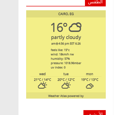
الطقس
CAIRO, EG
16°
partly cloudy
4:56 pm EET
6:26 am
feels like: 15
°c
wind: 18
km/h
nw
humidity: 57
%
pressure: 1018.96
mbar
uv index: 0
wed
tue
mon
21
°C
/ 14
°C
20
°C
/ 12
°C
19
°C
/ 13
°C
Weather Atlas
powered by
الأرشيف