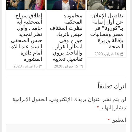
تفاصيل الإعلان
محامون:
إطلاق سراح
عن أول إصابة
المحكمة
الصحفية آية
بـ”كورونا” في
نظرت استئناف
حامد.. وأول
مصر ومطالبات
حبس باتريك
نظر لتجديد
بإقالة وزيرة
جورج وفي
حبس الصحفي
الصحة
انتظار القرار..
السيد عبد اللاه
والباحث يروي
أمام دائرة
14 فبراير، 2020
تفاصيل تعذيبه
المشورة
15 فبراير، 2020
15 فبراير، 2020
اترك تعليقاً
لن يتم نشر عنوان بريدك الإلكتروني.
الحقول الإلزامية
مشار إليها بـ
*
التعليق
*