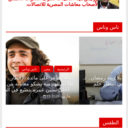
ناس وناس
لرئيسية
مصر
ناس وناس
الرئيسية
د شاغر على الإفطار وبلكونة بلا زينة رمضان.. د.
مقعد شا
الخالق فاروق خبير اقتصادي في انتظار حلم
طالب اله
أحلى سنين عمره بتضيع في السجن
فبراير، 2026
15 مارس، 2026
الطقس