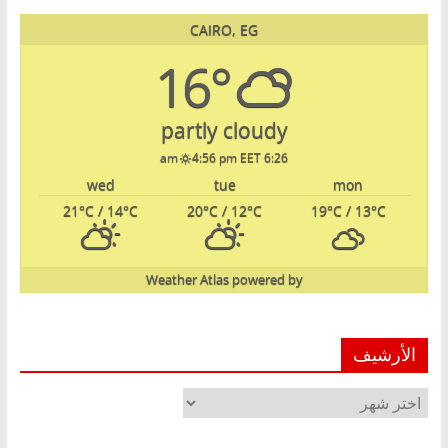
CAIRO, EG
16°
partly cloudy
4:56 pm EET
6:26 am
wed
tue
mon
21
°C
/ 14
°C
20
°C
/ 12
°C
19
°C
/ 13
°C
Weather Atlas
powered by
الأرشيف
الأرشيف