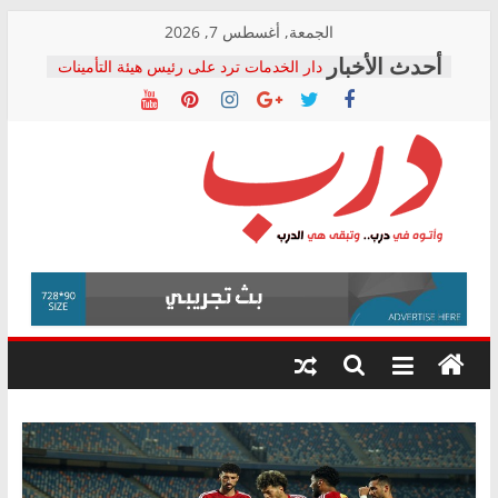
Skip
الجمعة, أغسطس 7, 2026
to
دار الخدمات ترد على رئيس هيئة التأمينات
content
بعد مؤتمره الصحفي: إنكار الأزمة لا ينهي
معاناة أصحاب المعاشات.. ونطالب بكشف
الشركة المنفذة
فرحات سليمان يكتب: القطاع الصحي إلى
أين؟
حزب التحالف الشعبي يطلق لجنة “الحق
درب
في الصحة” بالإسكندرية لرصد الانتهاكات
ودعم المرضى
صور .. اعتماد الرسومات النهائية للقرار
وأتوه
الوزاري لمدينة الصحفيين.. وانتهاء أعمال
في
إنشاء المبنى الإداري
درب..
المجلس القومي لحقوق الإنسان يعلن
وتبقى
متابعة قضية الدكتور محمد زهران.. ويؤكد:
هي
قرينة البراءة وضمانات المحاكمة العادلة
حق أصيل
الدرب