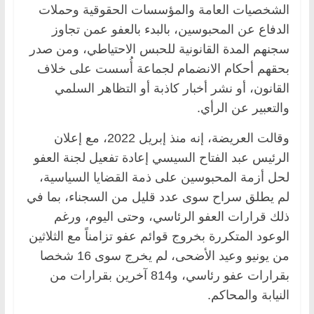
الشخصيات العامة والمؤسسات الحقوقية وحملات
الدفاع عن المحبوسين، بالبدء بالعفو عمن تجاوز
سجنهم المدة القانونية للحبس الاحتياطي، ومن صدر
بحقهم أحكام الانضمام لجماعة أُسست على خلاف
القانون، أو نشر أخبار كاذبة أو التظاهر السلمي
والتعبير عن الرأي.
وقالت العريضة، إنه منذ إبريل 2022، مع إعلان
الرئيس عبد الفتاح السيسي إعادة تفعيل لجنة العفو
لحل أزمة المحبوسين على ذمة القضايا السياسية،
لم يطلق سراح سوى عدد قليل من السجناء، بما في
ذلك قرارات العفو الرئاسي، وحتى اليوم، ورغم
الوعود المتكررة بخروج قوائم عفو تزامناً مع الثلاثين
من يونيو وعيد الأضحى، لم يخرج سوى 16 شخصا
بقرارات عفو رئاسي، و814 آخرين بقرارات من
النيابة والمحاكم.