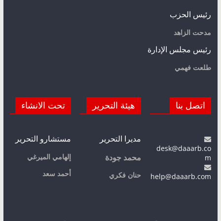
رئيس الحزب
مدحت الزاهد
رئيس مجلس الإدارة
طلعت فهمي
اتصل بنا
هيئة التحرير
تحت الانشاء
مديرا التحرير
مستشارو التحرير
desk@daaarb.co
m
إلهامي الميرغي
محمد جودة
أحمد سعد
حنان فكري
help@daaarb.com