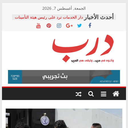
Skip
الجمعة, أغسطس 7, 2026
to
دار الخدمات ترد على رئيس هيئة التأمينات
content
بعد مؤتمره الصحفي: إنكار الأزمة لا ينهي
معاناة أصحاب المعاشات.. ونطالب بكشف
الشركة المنفذة
فرحات سليمان يكتب: القطاع الصحي إلى
أين؟
حزب التحالف الشعبي يطلق لجنة “الحق
درب
في الصحة” بالإسكندرية لرصد الانتهاكات
ودعم المرضى
صور .. اعتماد الرسومات النهائية للقرار
وأتوه
الوزاري لمدينة الصحفيين.. وانتهاء أعمال
في
إنشاء المبنى الإداري
درب..
المجلس القومي لحقوق الإنسان يعلن
وتبقى
متابعة قضية الدكتور محمد زهران.. ويؤكد:
هي
قرينة البراءة وضمانات المحاكمة العادلة
حق أصيل
الدرب