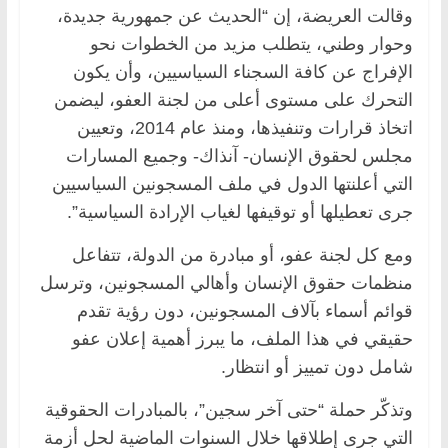
وقالت العريضة، إن “الحديث عن جمهورية جديدة،
وحوار وطني، يتطلب مزيد من الخطوات نحو
الإفراج عن كافة السجناء السياسيين، وأن يكون
التحرك على مستوى أعلى من لجنة العفو، ليضمن
اتخاذ قرارات وتنفيذها، ومنذ عام 2014، وتعيين
مجلس لحقوق الإنسان- آنذاك- وجميع المسارات
التي أعلنتها الدول في ملف المسجونين السياسيين
جرى تعطيلها أو توقيفها لغياب الإرادة السياسية”.
ومع كل لجنة عفو، أو مبادرة من الدولة، تتفاعل
منظمات حقوق الإنسان وأهالي المسجونين، وترسل
قوائم أسماء بآلاف المسجونين، دون رؤية تقدم
حقيقي في هذا الملف، ما يبرز أهمية إعلان عفو
شامل دون تمييز أو انتظار.
وتذكّر حملة “حتى آخر سجين”، بالمبادرات الحقوقية
التي جرى إطلاقها خلال السنوات الماضية لحل أزمة