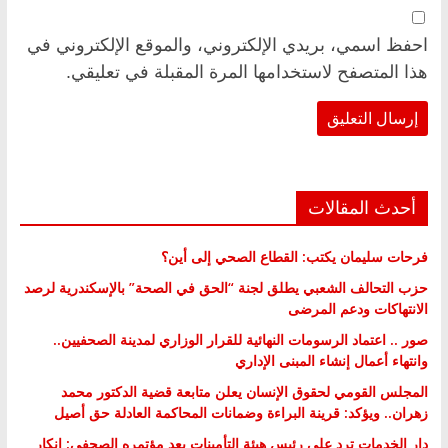
احفظ اسمي، بريدي الإلكتروني، والموقع الإلكتروني في
هذا المتصفح لاستخدامها المرة المقبلة في تعليقي.
أحدث المقالات
فرحات سليمان يكتب: القطاع الصحي إلى أين؟
حزب التحالف الشعبي يطلق لجنة “الحق في الصحة” بالإسكندرية لرصد
الانتهاكات ودعم المرضى
صور .. اعتماد الرسومات النهائية للقرار الوزاري لمدينة الصحفيين..
وانتهاء أعمال إنشاء المبنى الإداري
المجلس القومي لحقوق الإنسان يعلن متابعة قضية الدكتور محمد
زهران.. ويؤكد: قرينة البراءة وضمانات المحاكمة العادلة حق أصيل
دار الخدمات ترد على رئيس هيئة التأمينات بعد مؤتمره الصحفي: إنكار