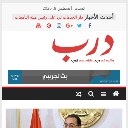
Skip
السبت, أغسطس 8, 2026
to
دار الخدمات ترد على رئيس هيئة التأمينات
content
بعد مؤتمره الصحفي: إنكار الأزمة لا ينهي
معاناة أصحاب المعاشات.. ونطالب بكشف
الشركة المنفذة
فرحات سليمان يكتب: القطاع الصحي إلى
أين؟
حزب التحالف الشعبي يطلق لجنة “الحق
درب
في الصحة” بالإسكندرية لرصد الانتهاكات
ودعم المرضى
صور .. اعتماد الرسومات النهائية للقرار
وأتوه
الوزاري لمدينة الصحفيين.. وانتهاء أعمال
في
إنشاء المبنى الإداري
درب..
المجلس القومي لحقوق الإنسان يعلن
وتبقى
متابعة قضية الدكتور محمد زهران.. ويؤكد:
هي
قرينة البراءة وضمانات المحاكمة العادلة
حق أصيل
الدرب