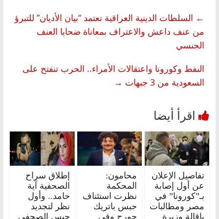
←
السلطات الدينية العراقية تعتمد “بيان الأديان” للتبرؤ
من عنف داعش والاعتراف بمعاناة ضحايا العنف
الجنسي
النفط وكورونا واعتقالات الأمراء.. الحرب تنفتح على
السعودية من 3 جبهات
→
تفاصيل الإعلان
محامون:
إطلاق سراح
عن أول إصابة
المحكمة
الصحفية آية
بـ”كورونا” في
نظرت استئناف
حامد.. وأول
مصر ومطالبات
حبس باتريك
نظر لتجديد
بإقالة وزيرة
جورج وفي
حبس الصحفي