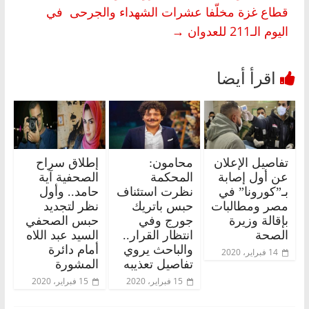
قطاع غزة مخلّفا عشرات الشهداء والجرحى في
اليوم الـ211 للعدوان
→
تفاصيل الإعلان
محامون:
إطلاق سراح
عن أول إصابة
المحكمة
الصحفية آية
بـ”كورونا” في
نظرت استئناف
حامد.. وأول
مصر ومطالبات
حبس باتريك
نظر لتجديد
بإقالة وزيرة
جورج وفي
حبس الصحفي
الصحة
انتظار القرار..
السيد عبد اللاه
والباحث يروي
أمام دائرة
14 فبراير، 2020
تفاصيل تعذيبه
المشورة
15 فبراير، 2020
15 فبراير، 2020