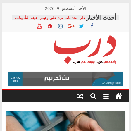
Skip
الأحد, أغسطس 9, 2026
to
دار الخدمات ترد على رئيس هيئة التأمينات
content
بعد مؤتمره الصحفي: إنكار الأزمة لا ينهي
معاناة أصحاب المعاشات.. ونطالب بكشف
الشركة المنفذة
فرحات سليمان يكتب: القطاع الصحي إلى
أين؟
حزب التحالف الشعبي يطلق لجنة “الحق
درب
في الصحة” بالإسكندرية لرصد الانتهاكات
ودعم المرضى
صور .. اعتماد الرسومات النهائية للقرار
وأتوه
الوزاري لمدينة الصحفيين.. وانتهاء أعمال
في
إنشاء المبنى الإداري
درب..
المجلس القومي لحقوق الإنسان يعلن
وتبقى
متابعة قضية الدكتور محمد زهران.. ويؤكد:
هي
قرينة البراءة وضمانات المحاكمة العادلة
حق أصيل
الدرب