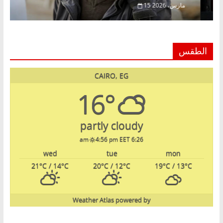
15 مارس، 2026
الطقس
CAIRO, EG
16°
partly cloudy
4:56 pm EET
6:26 am
wed
tue
mon
21
°C
/ 14
°C
20
°C
/ 12
°C
19
°C
/ 13
°C
Weather Atlas
powered by