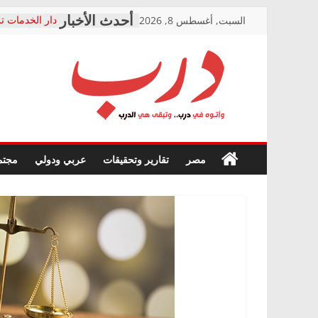
Skip
السبت, أغسطس 8, 2026
دار الخدمات تر
to
بعد مؤتمره الص
معاناة أصحاب
content
الشركة المنفذ
فرحات سليمان
درب
أين؟
حزب التحالف 
في الصحة” بال
وأتوه
ودعم المرضى
صور .. اعتماد 
في
مصر
تقارير وتحقيقات
عربي ودولي
مجتم
الوزاري لمدينة
درب..
إنشاء المبنى ا
وتبقى
المجلس القومي
هي
متابعة قضية ال
الدرب
قرينة البراءة 
حق أصيل