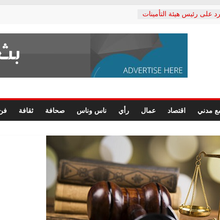
د على رئيس هيئة التأمينات
حفي: إنكار الأزمة لا ينهي
 المعاشات.. ونطالب بكشف
ة
 يكتب: القطاع الصحي إلى
الشعبي يطلق لجنة “الحق
إسكندرية لرصد الانتهاكات
الرسومات النهائية للقرار
ع مدني
اقتصاد
عمال
رأي
ناس وناس
صحافة
ثقافة
فن
 الصحفيين.. وانتهاء أعمال
لإداري
 لحقوق الإنسان يعلن
دكتور محمد زهران.. ويؤكد:
وضمانات المحاكمة العادلة