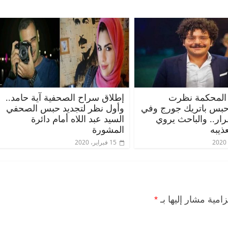
المحكمة نظرت
إطلاق سراح الصحفية آية حامد..
حبس باتريك جورج وفي
وأول نظر لتجديد حبس الصحفي
قرار.. والباحث يروي
السيد عبد اللاه أمام دائرة
ذيبه
المشورة
15 فبراير، 2020
زامية مشار إليها بـ
*