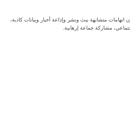
ون اتهامات متشابهة ببث ونشر وإذاعة أخبار وبيانات كاذبة،
الرئيسية
مصر
ناس وناس
الرئ
تماعي، مشاركة جماعة إرهابية.
مقعد شاغر على مائدة الإفطار.. يحيى
مقعد 
ات فقيه
حسين عبدالهادي فارس مقاومة
رمضان
 وانحاز
الخصخصة الذي دافع عن المال العام
اقتصا
(بروفايل)
الحبايب
21 فبراير، 2026
22 فبراير،