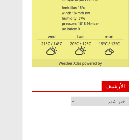
feels like: 15
°c
wind: 18
km/h
nw
humidity: 57
%
pressure: 1018.96
mbar
uv index: 0
wed
tue
mon
21
°C
/ 14
°C
20
°C
/ 12
°C
19
°C
/ 13
°C
Weather Atlas
powered by
الأرشيف
الأرشيف