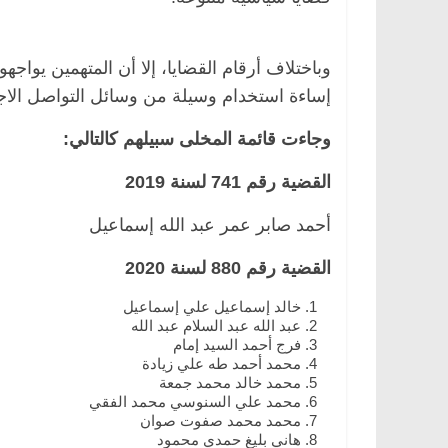
وباختلاف أرقام القضايا، إلا أن المتهمين يواجه
إساءة استخدام وسيلة من وسائل التواصل الاج
مصر
ناس وناس
الرئيسية
مصر
ناس وناس
الق فاروق.. خبير اقتصادي
في ذكرى رحيله.. د. نور فرح
وجاءت قائمة المخلى سبيلهم كالتالي:
رى ميلاده وحيداً على أبواب
قانوني دافع عن قضايا الوطن
للحرية (بروفايل)
القضية رقم 741 لسنة 2019
26 يناير، 2026
أحمد صابر عمر عبد الله إسماعيل
القضية رقم 880 لسنة 2020
خالد إسماعيل علي إسماعيل
عبد الله عبد السلام عبد الله
فرج أحمد السيد إمام
محمد أحمد طه علي زيادة
محمد خالد محمد جمعة
محمد علي السنوسي محمد الفقي
محمد محمد صفوت صوان
هاني بليغ حمدي محمود