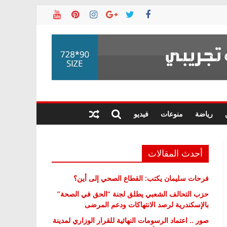
رياضة
منوعات
فيديو
أحدث المقالات
فرحات سليمان يكتب: القطاع الصحي إلى أين؟
حزب التحالف الشعبي يطلق لجنة “الحق في الصحة”
بالإسكندرية لرصد الانتهاكات ودعم المرضى
صور .. اعتماد الرسومات النهائية للقرار الوزاري لمدينة