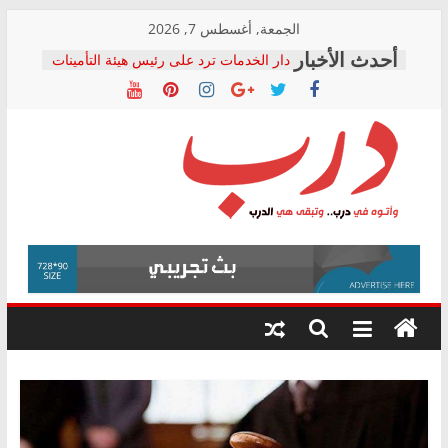
Skip
الجمعة, أغسطس 7, 2026
to
دار الخدمات ترد على رئيس هيئة التأمينات
content
بعد مؤتمره الصحفي: إنكار الأزمة لا ينهي
معاناة أصحاب المعاشات.. ونطالب بكشف
الشركة المنفذة
فرحات سليمان يكتب: القطاع الصحي إلى
أين؟
حزب التحالف الشعبي يطلق لجنة “الحق
درب
في الصحة” بالإسكندرية لرصد الانتهاكات
ودعم المرضى
صور .. اعتماد الرسومات النهائية للقرار
وأتوه
الوزاري لمدينة الصحفيين.. وانتهاء أعمال
في
إنشاء المبنى الإداري
درب..
المجلس القومي لحقوق الإنسان يعلن
وتبقى
متابعة قضية الدكتور محمد زهران.. ويؤكد:
هي
قرينة البراءة وضمانات المحاكمة العادلة
حق أصيل
الدرب