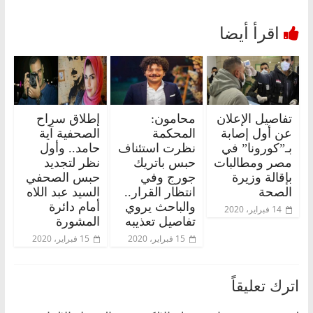
تفاصيل الإعلان
محامون:
إطلاق سراح
عن أول إصابة
المحكمة
الصحفية آية
بـ”كورونا” في
نظرت استئناف
حامد.. وأول
مصر ومطالبات
حبس باتريك
نظر لتجديد
بإقالة وزيرة
جورج وفي
حبس الصحفي
الصحة
انتظار القرار..
السيد عبد اللاه
والباحث يروي
أمام دائرة
14 فبراير، 2020
تفاصيل تعذيبه
المشورة
15 فبراير، 2020
15 فبراير، 2020
اترك تعليقاً