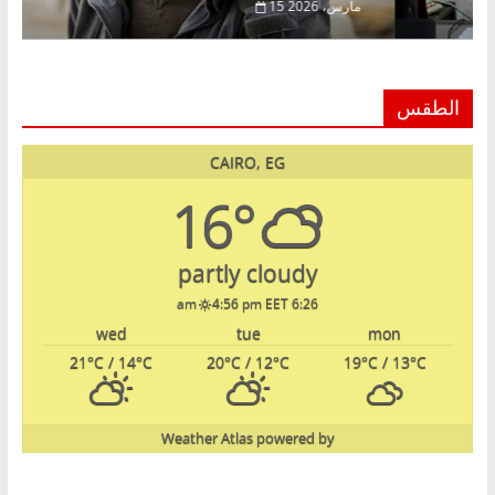
، 2026
15 مارس، 2026
الطقس
CAIRO, EG
16°
partly cloudy
4:56 pm EET
6:26 am
wed
tue
mon
21
°C
/ 14
°C
20
°C
/ 12
°C
19
°C
/ 13
°C
Weather Atlas
powered by