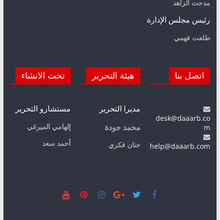
مدحت الزاهد
رئيس مجلس الإدارة
طلعت فهمي
اتصل بنا
هيئة التحرير
تحت الانشاء
مديرا التحرير
مستشارو التحرير
desk@daaarb.co
m
إلهامي الميرغي
محمد جودة
أحمد سعد
حنان فكري
help@daaarb.com