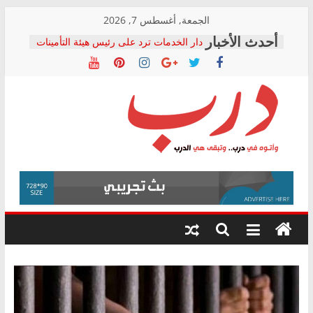
Skip
الجمعة, أغسطس 7, 2026
to
دار الخدمات ترد على رئيس هيئة التأمينات
content
بعد مؤتمره الصحفي: إنكار الأزمة لا ينهي
معاناة أصحاب المعاشات.. ونطالب بكشف
الشركة المنفذة
فرحات سليمان يكتب: القطاع الصحي إلى
أين؟
حزب التحالف الشعبي يطلق لجنة “الحق
درب
في الصحة” بالإسكندرية لرصد الانتهاكات
ودعم المرضى
صور .. اعتماد الرسومات النهائية للقرار
وأتوه
الوزاري لمدينة الصحفيين.. وانتهاء أعمال
في
إنشاء المبنى الإداري
درب..
المجلس القومي لحقوق الإنسان يعلن
وتبقى
متابعة قضية الدكتور محمد زهران.. ويؤكد:
هي
قرينة البراءة وضمانات المحاكمة العادلة
حق أصيل
الدرب