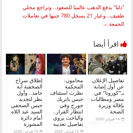
“دلتا” يدفع الذهب عالميا للصعود.. وتراجع محلي
طفيف.. وعيار 21 يسجل 780 جنيها في تعاملات
الجمعة
→
تفاصيل الإعلان
محامون:
إطلاق سراح
عن أول إصابة
المحكمة
الصحفية آية
بـ”كورونا” في
نظرت استئناف
حامد.. وأول
مصر ومطالبات
حبس باتريك
نظر لتجديد
بإقالة وزيرة
جورج وفي
حبس الصحفي
الصحة
انتظار القرار..
السيد عبد اللاه
والباحث يروي
أمام دائرة
14 فبراير، 2020
تفاصيل تعذيبه
المشورة
15 فبراير، 2020
15 فبراير، 2020