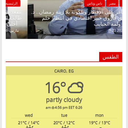
الرئيسية
مصر
ناس وناس
مقعد شاغر على الإفطار وبلكونة بلا زينة رمضان.. د.
م
عبدالخالق فاروق خبير اقتصادي في انتظار حلم
ط
الحرية ولمة الحبايب
أح
22 فبراير، 2026
الطقس
CAIRO, EG
16°
partly cloudy
4:56 pm EET
6:26 am
wed
tue
mon
21
°C
/ 14
°C
20
°C
/ 12
°C
19
°C
/ 13
°C