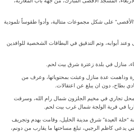
بعاء، المسجد الأقصى المبارك، من جهة باب المغاربة،
 “الأقصى” على شكل مجموعات متتالية، وأدوا طقوساً تلمودية
عند أبوابه، وتم التدقيق في البطاقات الشخصية للوافدين
عاء، منازل في بلدة زعترة شرق بيت لحم.
ترة وداهمت عدة منازل وعبثت بمحتوياتها، وعرف من
دي بطاح، دون ان يبلغ عن اعتقالات.
 محل تجاري في مخيم الجلزون شمال رام الله، وسرقت
جاريا في قرية الولجة شمال غرب بيت لحم.
ة “خلة العيدة” شرق مدينة الخليل، وقامت بهدم وتجريف
ني يدعى كاظم الرجبي، تبلغ مساحتها ما يقارب من دونم،