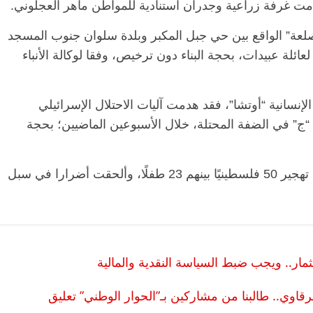
مت غرفة زراعية وجدران استنادية للمواطن ماهر العجلوني.
لصلعة” الواقع بين حي جبل المكبر وبلدة سلوان جنوب المسجد
ئلة عبيدات، بحجة البناء دون ترخيص، وفقا لوكالة الأنباء
سانية “أوتشا”، فقد هدمت آليات الاحتلال الإسرائيلي
والمنطقة “ج” في الضفة المحتلة، خلال الأسبوعين الماضيين؛ بحجة
وأضاف “أوتشا”، أن عمليات الهدم أسفرت عن تهجير 50 فلسطينيًا بينهم 23 طفلًا، وألحقت أضرارا في سبل
تثمار.. ويجب ضبط السياسة النقدية والمالية
 الـ14 لاختفاء معاذ الشرقاوي.. طالبنا من مشاركين بـ”الحوار الوطني” تعليق