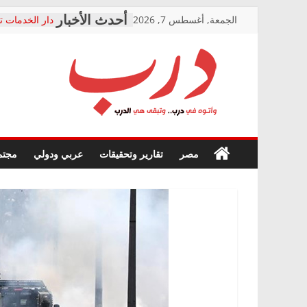
Skip
الجمعة, أغسطس 7, 2026
دار الخدمات ت
to
بعد مؤتمره الص
معاناة أصحاب
content
الشركة المنفذ
فرحات سليمان
درب
أين؟
حزب التحالف 
في الصحة” بال
وأتوه
ودعم المرضى
صور .. اعتماد 
في
مصر
تقارير وتحقيقات
عربي ودولي
مجتم
الوزاري لمدينة
درب..
إنشاء المبنى ا
وتبقى
المجلس القوم
هي
متابعة قضية ا
الدرب
قرينة البراءة 
حق أصيل