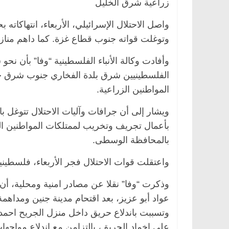
زراعية شرق الخليل
واصل الاحتلال الإسرائيلي، الأربعاء، انتهاكا
وتوغلت قواته جنوب قطاع غزة. كما داهم منا
وأفادت وكالة الأنباء الفلسطينية “وفا” بأن 
الفلسطينيين شرق بلدة الفخاري جنوب شرق 
المواطنين الزراعية.
ويشار إلى أن جرافات وآليات الاحتلال تتوغل 
بأعمال تجريف وتخريب لممتلكات المواطنين الزر
بالمحافظة الوسطى.
واعتقلت قوات الاحتلال فجر الأربعاء، فلسطين
وذكرت “وفا” نقلا عن مصادر امنية ومحلية، أن 
عواد أبو عزيز، بعد اقتحام مدينة جنين ومداه
وتسببت باندلاع حريق داخل منزل الجريح احمد
على اخماد الحريق، بالتزامن مع اندلاع مواجها