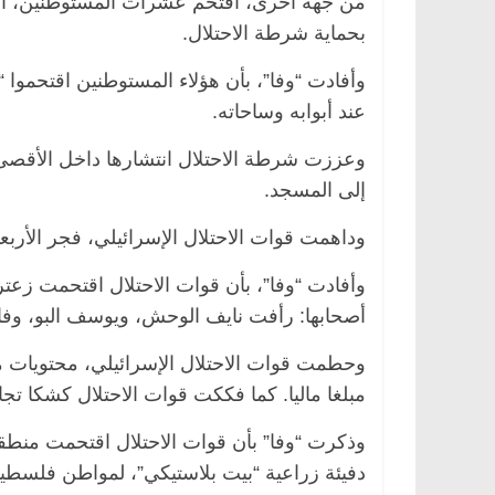
من جهة أخرى، اقتحم عشرات المستوطنين، الأر
بحماية شرطة الاحتلال.
وأفادت “وفا”، بأن هؤلاء المستوطنين اقتحموا
عند أبوابه وساحاته.
وعززت شرطة الاحتلال انتشارها داخل الأقصى و
إلى المسجد.
وداهمت قوات الاحتلال الإسرائيلي، فجر الأرب
وأفادت “وفا”، بأن قوات الاحتلال اقتحمت زع
أصحابها: رأفت نايف الوحش، ويوسف البو، وفا
وحطمت قوات الاحتلال الإسرائيلي، محتويات
مبلغا ماليا. كما فككت قوات الاحتلال كشكا ت
وذكرت “وفا” بأن قوات الاحتلال اقتحمت منطق
دفيئة زراعية “بيت بلاستيكي”، لمواطن فلسطي