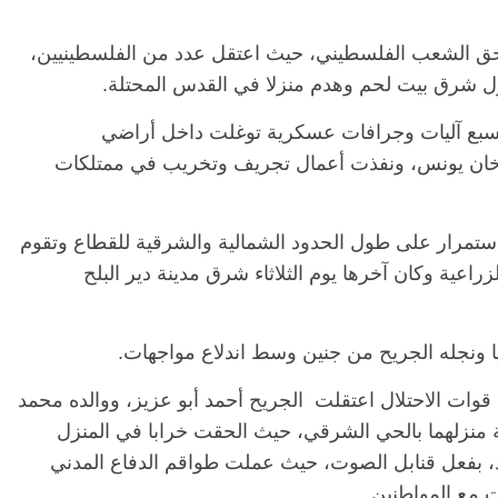
ته بحق الشعب الفلسطيني، حيث اعتقل عدد من الفلسطينيين،
زل شرق بيت لحم وهدم منزلا في القدس المحتلة.
نحو سبع آليات وجرافات عسكرية توغلت داخل أراضي
خان يونس، ونفذت أعمال تجريف وتخريب في ممتلكات
باستمرار على طول الحدود الشمالية والشرقية للقطاع وتقوم
اعية وكان آخرها يوم الثلاثاء شرق مدينة دير البلح
يا ونجله الجريح من جنين وسط اندلاع مواجهات.
قوات الاحتلال اعتقلت الجريح أحمد أبو عزيز، ووالده محمد
مة منزلهما بالحي الشرقي، حيث الحقت خرابا في المنزل
، بفعل قنابل الصوت، حيث عملت طواقم الدفاع المدني
ت مع المواطنين.