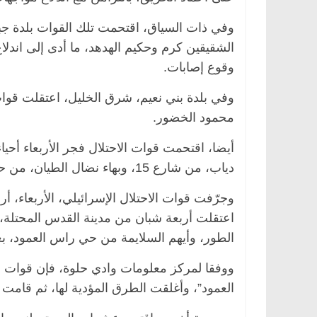
وفي ذات السياق، اقتحمت تلك القوات بلدة ج
الشقيقين كرم وحكيم الهدهد، ما أدى إلى اندلا
وقوع إصابات.
وفي بلدة بني نعيم، شرق الخليل، اعتقلت قوات 
محمود الخضور.
أيضا، اقتحمت قوات الاحتلال فجر الأربعاء أحي
دياب، من شارع 15، وبهاء نضال الطيان، من حي المعاجين، بعد أن داهمت منزليهما وفتشتهما.
الرئيسية
مصر
ناس وناس
الرئيسية
مصر
ن
وجرّفت قوات الاحتلال الإسرائيلي، الأربعاء، أ
د. عبدالخالق فاروق.. خبير اقتصادي
في ذكرى رحيله.. 
اعتقلت أربعة شبان من مدينة القدس المحتلة، 
يحتفل بذكرى ميلاده وحيداً على أبواب
قانوني دافع عن قض
الطور، وأيهم السلايمة من حي راس العمود، بع
السبعين (بروفايل)
للحرية (بروفايل)
26 يناير، 2026
26 يناير، 2026
ووفقا لمركز معلومات وادي حلوة، فإن قوات 
العمود”، وأغلقت الطرق المؤدية لها، ثم قامت 