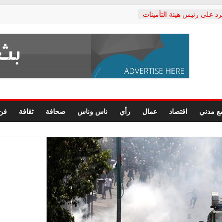
رد على رئيس هيئة التأمينات
حفي: إنكار الأزمة لا ينهي
 المعاشات.. ونطالب بكشف
ة
 يكتب: القطاع الصحي إلى
الشعبي يطلق لجنة “الحق
إسكندرية لرصد الانتهاكات
الرسومات النهائية للقرار
ع مدني
اقتصاد
عمال
رأي
ناس وناس
صحافة
ثقافة
فن
 الصحفيين.. وانتهاء أعمال
لإداري
ي لحقوق الإنسان يعلن
لدكتور محمد زهران.. ويؤكد:
وضمانات المحاكمة العادلة