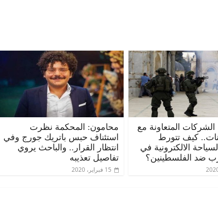
 الشركات المتعاونة مع
محامون: المحكمة نظرت
ات.. كيف تتورط
استئناف حبس باتريك جورج وفي
ياحة الالكترونية في
انتظار القرار.. والباحث يروي
ب ضد الفلسطينين؟
تفاصيل تعذيبه
15 فبراير، 2020