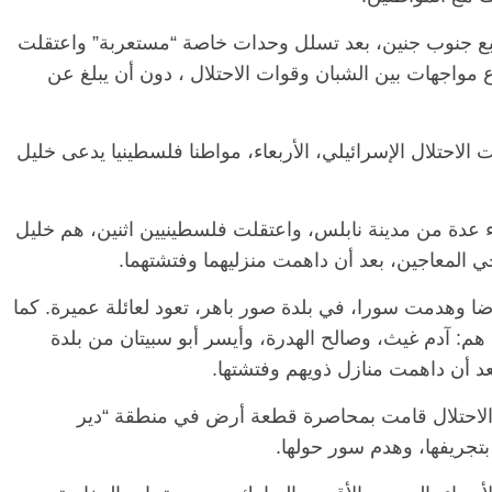
بع جنوب جنين، بعد تسلل وحدات خاصة “مستعربة” واعتقلت
ع مواجهات بين الشبان وقوات الاحتلال ، دون أن يبلغ عن
الاحتلال الإسرائيلي، الأربعاء، مواطنا فلسطينيا يدعى خليل
اء عدة من مدينة نابلس، واعتقلت فلسطينيين اثنين، هم خليل
الرئيسية
مصر
ناس وناس
اس وناس
مقعد شاغر على مائدة الإفطار.. يحيى
رضا وهدمت سورا، في بلدة صور باهر، تعود لعائلة عميرة. كما
د. نور فرحات فقيه
حسين عبدالهادي فارس مقاومة
هم: آدم غيث، وصالح الهدرة، وأيسر أبو سبيتان من بلدة
ايا الوطن وانحاز
الخصخصة الذي دافع عن المال العام
د أن داهمت منازل ذويهم وفتشتها.
(بروفايل)
21 فبراير، 2026
الاحتلال قامت بمحاصرة قطعة أرض في منطقة “دير
بتجريفها، وهدم سور حولها.