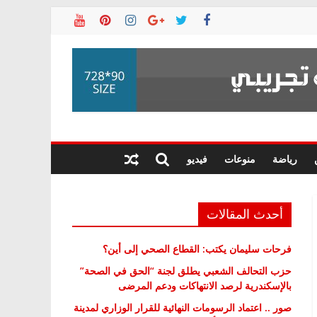
رياضة
منوعات
فيديو
أحدث المقالات
فرحات سليمان يكتب: القطاع الصحي إلى أين؟
حزب التحالف الشعبي يطلق لجنة “الحق في الصحة”
بالإسكندرية لرصد الانتهاكات ودعم المرضى
صور .. اعتماد الرسومات النهائية للقرار الوزاري لمدينة