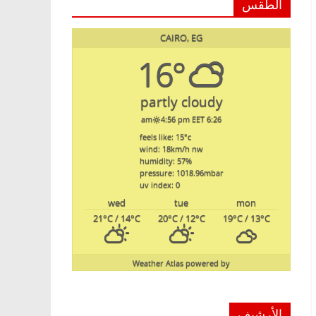
الطقس
CAIRO, EG
16°
partly cloudy
4:56 pm EET
6:26 am
feels like: 15
°c
wind: 18
km/h
nw
humidity: 57
%
pressure: 1018.96
mbar
uv index: 0
wed
tue
mon
21
°C
/ 14
°C
20
°C
/ 12
°C
19
°C
/ 13
°C
Weather Atlas
powered by
الأرشيف